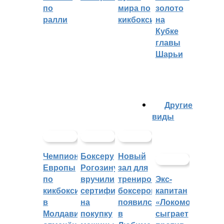
по
мира по
золото
ралли
кикбоксингу
на
Кубке
главы
Шарьи
Другие
виды
Чемпионат
Боксеру
Новый
Европы
Рогозину
зал для
по
вручили
тренировок
Экс-
кикбоксингу
сертификат
боксеров
капитан
в
на
появился
«Локомотива»
Молдавии
покупку
в
сыграет