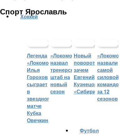
Спорт Ярославль
Хоккей
Легенда
«Локомотив»
Новый
«Локомотив»
«Локомотива»
назвал
поворот:
назвали
Илья
тренерский
зачем
самой
Горохов
штаб на
Евгений
силовой
сыграет
новый
Кузнецов
командой
в
сезон
«Сибири»?
за 12
звездном
сезонов
матче
Кубка
Овечкина
Футбол