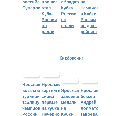
российскую
прошел
обладателем
на
Суперлигу
этап
Кубка
Чемпионате
Кубка
России
и Кубке
России
по
России
по
ралли
по дрэг-
ралли
рейсингу
Кикбоксинг
Ярославцы
Ярославские
возглавляют
картингисты
Ярославцы
Ярославский
турнирную
снова
завоевали
боксер
таблицу
первые
медали
Андрей
чемпионата
на кубке
на
Холматов
России
Нечерноземья
Кубке
завоевал