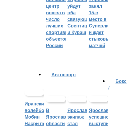
центр
уйдут
занял
вошел в
оба
15-е
число
связующих:
место в
лучших
Свентицкис
Суперлиге
спортивных
и Кураш
и ждет
объектов
стыковых
России
матчей
Автоспорт
Бокс
/
Иранский
волейболист
В
Ярославский
Ярославцы
Мобин
Ярославской
экипаж
успешно
Насри покинет
области
стал
выступили