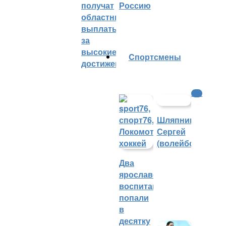
получат
Россию
областные
выплаты
за
высокие
Cпортсмены
достижения
КХЛ
Шляпников
Сергей
(волейбол)
Два
ярославских
воспитанника
попали
в
десятку