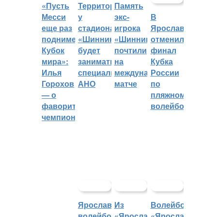
«Пусть
Территорией
Память
Месси
у
экс-
В
еще раз
стадиона
игрока
Ярославле
поднимет
«Шинник»
«Шинника»
отменили
Кубок
будет
почтили
финал
мира»:
заниматься
на
Кубка
Илья
специальное
международном
России
Горохов
АНО
матче
по
— о
пляжному
фаворитах
волейболу
чемпионата
Ярославский
Из
Волейбольный
волейбольный
«Ярославича»
«Ярославич»