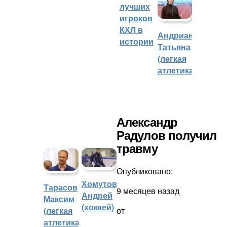
лучших
игроков
КХЛ в
Андрианова
истории
Татьяна
(легкая
атлетика)
Александр
Радулов получил
травму
Опубликовано:
Хомутов
Тарасов
9 месяцев назад
Андрей
Максим
(хоккей)
(легкая
от
атлетика)