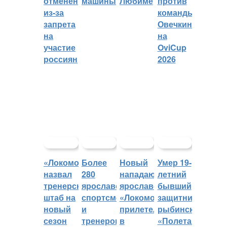
отменён
машины
Любиме
против
из-за
команды
запрета
Овечкина
на
на
участие
OviCup
россиян
2026
«Локомотив»
Более
Новый
Умер 19-
назвал
280
нападающий
летний
тренерский
ярославских
ярославского
бывший
штаб на
спортсменов
«Локомотива»
защитник
новый
и
прилетел
рыбинского
сезон
тренеров
в
«Полета»