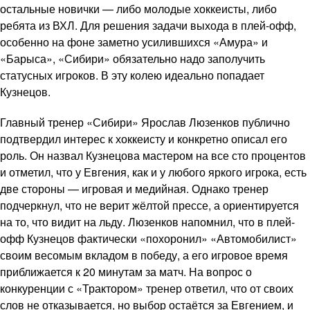
остальные новички — либо молодые хоккеисты, либо
ребята из ВХЛ. Для решения задачи выхода в плей-офф,
особенно на фоне заметно усилившихся «Амура» и
«Барыса», «Сибири» обязательно надо заполучить
статусных игроков. В эту колею идеально попадает
Кузнецов.
Главный тренер «Сибири» Ярослав Люзенков публично
подтвердил интерес к хоккеисту и конкретно описал его
роль. Он назвал Кузнецова мастером на все сто процентов
и отметил, что у Евгения, как и у любого яркого игрока, есть
две стороны — игровая и медийная. Однако тренер
подчеркнул, что не верит жёлтой прессе, а ориентируется
на то, что видит на льду. Люзенков напомнил, что в плей-
офф Кузнецов фактически «похоронил» «Автомобилист»
своим весомым вкладом в победу, а его игровое время
приближается к 20 минутам за матч. На вопрос о
конкуренции с «Трактором» тренер ответил, что от своих
слов не отказывается, но выбор остаётся за Евгением, и