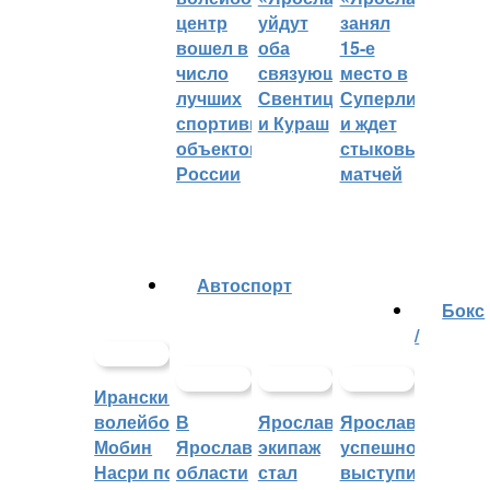
центр
уйдут
занял
вошел в
оба
15-е
число
связующих:
место в
лучших
Свентицкис
Суперлиге
спортивных
и Кураш
и ждет
объектов
стыковых
России
матчей
Автоспорт
Бокс
/
Иранский
волейболист
В
Ярославский
Ярославцы
Мобин
Ярославской
экипаж
успешно
Насри покинет
области
стал
выступили