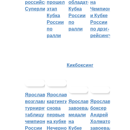
российскую
прошел
обладателем
на
Суперлигу
этап
Кубка
Чемпионате
Кубка
России
и Кубке
России
по
России
по
ралли
по дрэг-
ралли
рейсингу
Кикбоксинг
Ярославцы
Ярославские
возглавляют
картингисты
Ярославцы
Ярославский
турнирную
снова
завоевали
боксер
таблицу
первые
медали
Андрей
чемпионата
на кубке
на
Холматов
России
Нечерноземья
Кубке
завоевал