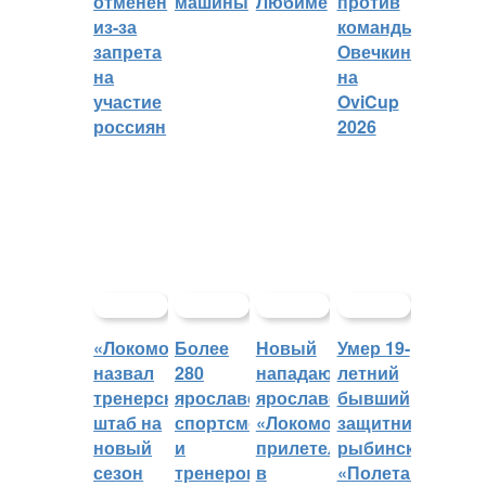
отменён
машины
Любиме
против
из-за
команды
запрета
Овечкина
на
на
участие
OviCup
россиян
2026
«Локомотив»
Более
Новый
Умер 19-
назвал
280
нападающий
летний
тренерский
ярославских
ярославского
бывший
штаб на
спортсменов
«Локомотива»
защитник
новый
и
прилетел
рыбинского
сезон
тренеров
в
«Полета»