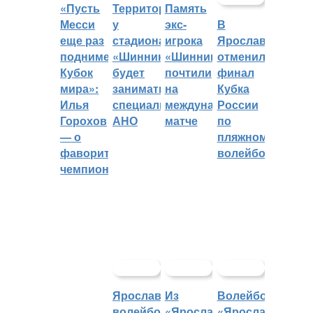
«Пусть
Территорией
Память
Месси
у
экс-
В
еще раз
стадиона
игрока
Ярославле
поднимет
«Шинник»
«Шинника»
отменили
Кубок
будет
почтили
финал
мира»:
заниматься
на
Кубка
Илья
специальное
международном
России
Горохов
АНО
матче
по
— о
пляжному
фаворитах
волейболу
чемпионата
Ярославский
Из
Волейбольный
волейбольный
«Ярославича»
«Ярославич»