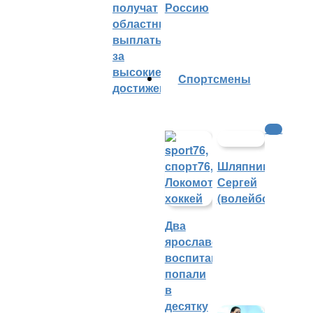
получат
Россию
областные
выплаты
за
высокие
Cпортсмены
достижения
ФНЛ
Шляпников
Сергей
(волейбол)
Два
ярославских
воспитанника
попали
в
десятку