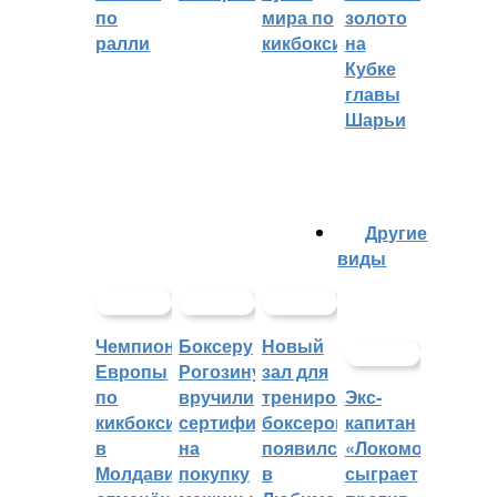
по
мира по
золото
ралли
кикбоксингу
на
Кубке
главы
Шарьи
Другие
виды
Чемпионат
Боксеру
Новый
Европы
Рогозину
зал для
по
вручили
тренировок
Экс-
кикбоксингу
сертификат
боксеров
капитан
в
на
появился
«Локомотива»
Молдавии
покупку
в
сыграет