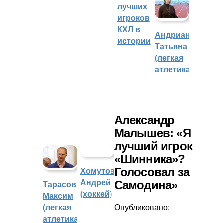
лучших
игроков
КХЛ в
Андрианова
истории
Татьяна
(легкая
атлетика)
Александр
Малышев: «Я
лучший игрок
«Шинника»?
Хомутов
Голосовал за
Андрей
Самодина»
Тарасов
(хоккей)
Максим
(легкая
Опубликовано:
атлетика)