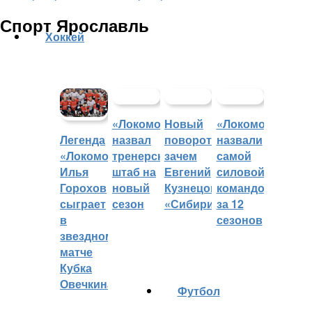
Спорт Ярославль
Хоккей
«Локомотив»
Новый
«Локомотив»
назвал
поворот:
назвали
Легенда
тренерский
зачем
самой
«Локомотива»
штаб на
Евгений
силовой
Илья
новый
Кузнецов
командой
Горохов
сезон
«Сибири»?
за 12
сыграет
сезонов
в
звездном
матче
Кубка
Овечкина
Футбол