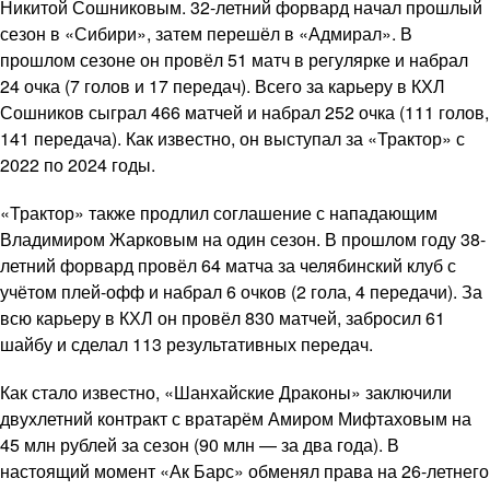
Никитой Сошниковым. 32-летний форвард начал прошлый
сезон в «Сибири», затем перешёл в «Адмирал». В
прошлом сезоне он провёл 51 матч в регулярке и набрал
24 очка (7 голов и 17 передач). Всего за карьеру в КХЛ
Сошников сыграл 466 матчей и набрал 252 очка (111 голов,
141 передача). Как известно, он выступал за «Трактор» с
2022 по 2024 годы.
«Трактор» также продлил соглашение с нападающим
Владимиром Жарковым на один сезон. В прошлом году 38-
летний форвард провёл 64 матча за челябинский клуб с
учётом плей-офф и набрал 6 очков (2 гола, 4 передачи). За
всю карьеру в КХЛ он провёл 830 матчей, забросил 61
шайбу и сделал 113 результативных передач.
Как стало известно, «Шанхайские Драконы» заключили
двухлетний контракт с вратарём Амиром Мифтаховым на
45 млн рублей за сезон (90 млн — за два года). В
настоящий момент «Ак Барс» обменял права на 26-летнего