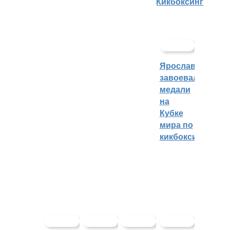
Кикбоксинг
Ярославцы
завоевали
медали
на
Кубке
мира по
кикбоксингу