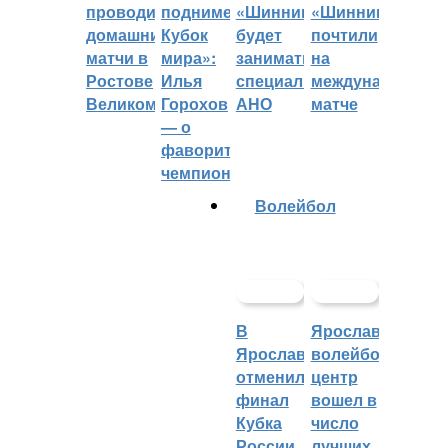
проводить
поднимет
«Шинник»
«Шинника»
домашние
Кубок
будет
почтили
матчи в
мира»:
заниматься
на
Ростове
Илья
специальное
международном
Великом
Горохов
АНО
матче
— о
фаворитах
чемпионата
Волейбол
В
Ярославский
Ярославле
волейбольный
отменили
центр
финал
вошел в
Кубка
число
России
лучших