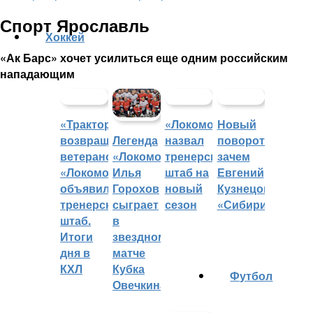
Спорт Ярославль
Хоккей
«Ак Барс» хочет усилиться еще одним российским
нападающим
«Трактор»
«Локомотив»
Новый
возвращает
назвал
поворот:
Легенда
ветеранов,
тренерский
зачем
«Локомотива»
«Локомотив»
штаб на
Евгений
Илья
объявил
новый
Кузнецов
Горохов
тренерский
сезон
«Сибири»?
сыграет
штаб.
в
Итоги
звездном
дня в
матче
КХЛ
Кубка
Футбол
Овечкина