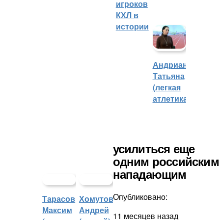
игроков
КХЛ в
истории
Андрианова
Татьяна
(легкая
атлетика)
усилиться еще
одним российским
нападающим
Опубликовано:
Тарасов
Хомутов
Максим
Андрей
11 месяцев назад