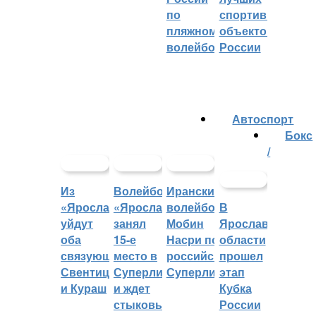
по
спортивных
пляжному
объектов
волейболу
России
Автоспорт
Бокс
/
Из
Волейбольный
Иранский
«Ярославича»
«Ярославич»
волейболист
В
уйдут
занял
Мобин
Ярославской
оба
15-е
Насри покинет
области
связующих:
место в
российскую
прошел
Свентицкис
Суперлиге
Суперлигу
этап
и Кураш
и ждет
Кубка
стыковых
России