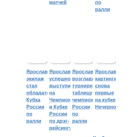
матчей
по
ралли
Ярославский
Ярославцы
Ярославцы
Ярославские
экипаж
успешно
возглавляют
картингисты
стал
выступили
турнирную
снова
обладателем
на
таблицу
первые
Кубка
Чемпионате
чемпионата
на кубке
России
и Кубке
России
Нечерноземья
по
России
по
ралли
по дрэг-
ралли
рейсингу