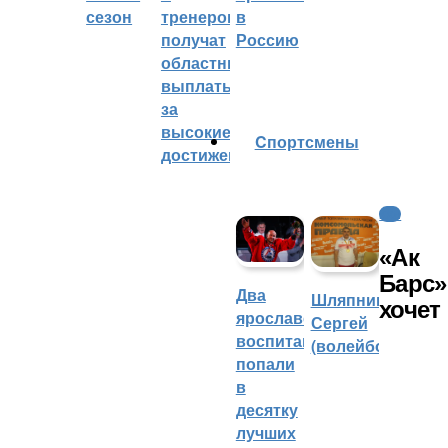
сезон
тренеров
в
получат
Россию
областные
выплаты
за
высокие
Cпортсмены
достижения
КХЛ
«Ак
Барс»
Два
Шляпников
хочет
ярославских
Сергей
воспитанника
(волейбол)
попали
в
десятку
лучших