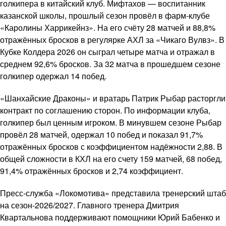
голкипера в китайский клуб. Мифтахов — воспитанник
казанской школы, прошлый сезон провёл в фарм-клубе
«Каролины Харрикейнз». На его счёту 28 матчей и 88,8%
отражённых бросков в регулярке АХЛ за «Чикаго Вулвз». В
Кубке Колдера 2026 он сыграл четыре матча и отражал в
среднем 92,6% бросков. За 32 матча в прошедшем сезоне
голкипер одержал 14 побед.
«Шанхайские Драконы» и вратарь Патрик Рыбар расторгли
контракт по соглашению сторон. По информации клуба,
голкипер был ценным игроком. В минувшем сезоне Рыбар
провёл 28 матчей, одержал 10 побед и показал 91,7%
отражённых бросков с коэффициентом надёжности 2,88. В
общей сложности в КХЛ на его счету 159 матчей, 68 побед,
91,4% отражённых бросков и 2,74 коэффициент.
Пресс-служба «Локомотива» представила тренерский штаб
на сезон-2026/2027. Главного тренера Дмитрия
Квартальнова поддерживают помощники Юрий Бабенко и