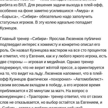
ребята из ВХЛ. Для решения задачи выхода в плей-офф,
особенно на фоне заметно усилившихся «Амура» и
«Барыса», «Сибири» обязательно надо заполучить
статусных игроков. В эту колею идеально попадает
Кузнецов.
Главный тренер «Сибири» Ярослав Люзенков публично
подтвердил интерес к хоккеисту и конкретно описал его
роль. Он назвал Кузнецова мастером на все сто процентов
и отметил, что у Евгения, как и у любого яркого игрока, есть
две стороны — игровая и медийная. Однако тренер
подчеркнул, что не верит жёлтой прессе, а ориентируется
на то, что видит на льду. Люзенков напомнил, что в плей-
офф Кузнецов фактически «похоронил» «Автомобилист»
своим весомым вкладом в победу, а его игровое время
приближается к 20 минутам за матч. На вопрос о
конкуренции с «Трактором» тренер ответил, что от своих
слов не отказывается, но выбор остаётся за Евгением, и
«Сибирь» готова к любому развитию событий.