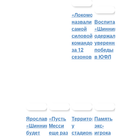
«Локомотив»
назвали
Воспитанники
самой
«Шинника»
силовой
одержали
командой
уверенные
за 12
победы
сезонов
в ЮФЛ
Ярославский
«Пусть
Территорией
Память
«Шинник»
Месси
у
экс-
будет
еще раз
стадиона
игрока