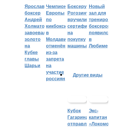
Ярославский
Чемпионат
Боксеру
Новый
боксер
Европы
Рогозину
зал для
Андрей
по
вручили
тренировок
Холматов
кикбоксингу
сертификат
боксеров
завоевал
в
на
появился
золото
Молдавии
покупку
в
на
отменён
машины
Любиме
Кубке
из-за
главы
запрета
Шарьи
на
участие
Другие виды
россиян
Кубок
Экс-
Гагарина
капитан
отправляется
«Локомотива»