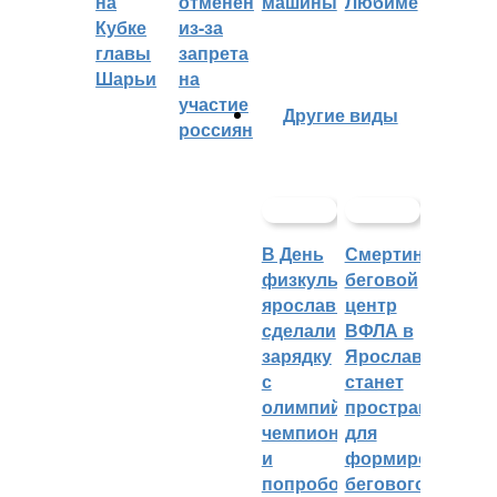
на
отменён
машины
Любиме
Кубке
из-за
главы
запрета
Шарьи
на
участие
Другие виды
россиян
В День
Смертин:
физкультурника
беговой
ярославцы
центр
сделали
ВФЛА в
зарядку
Ярославле
с
станет
олимпийским
пространством
чемпионом
для
и
формирования
попробовали
бегового