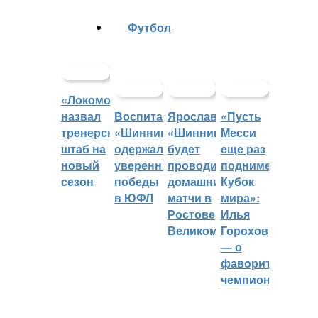
Футбол
«Локомотив»
назвал
Воспитанники
Ярославский
«Пусть
тренерский
«Шинника»
«Шинник»
Месси
штаб на
одержали
будет
еще раз
новый
уверенные
проводить
поднимет
сезон
победы
домашние
Кубок
в ЮФЛ
матчи в
мира»:
Ростове
Илья
Великом
Горохов
— о
фаворитах
чемпионата