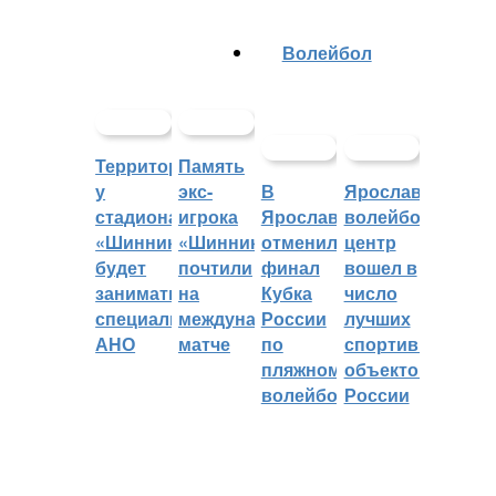
Волейбол
Территорией
Память
у
экс-
В
Ярославский
стадиона
игрока
Ярославле
волейбольный
«Шинник»
«Шинника»
отменили
центр
будет
почтили
финал
вошел в
заниматься
на
Кубка
число
специальное
международном
России
лучших
АНО
матче
по
спортивных
пляжному
объектов
волейболу
России