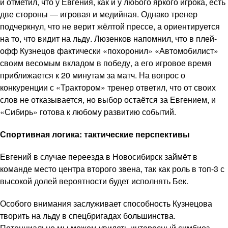
и отметил, что у Евгения, как и у любого яркого игрока, есть
две стороны — игровая и медийная. Однако тренер
подчеркнул, что не верит жёлтой прессе, а ориентируется
на то, что видит на льду. Люзенков напомнил, что в плей-
офф Кузнецов фактически «похоронил» «Автомобилист»
своим весомым вкладом в победу, а его игровое время
приближается к 20 минутам за матч. На вопрос о
конкуренции с «Трактором» тренер ответил, что от своих
слов не отказывается, но выбор остаётся за Евгением, и
«Сибирь» готова к любому развитию событий.
Спортивная логика: тактические перспективы
Евгений в случае переезда в Новосибирск займёт в
команде место центра второго звена, так как роль в топ-3 с
высокой долей вероятности будет исполнять Бек.
Особого внимания заслуживает способность Кузнецова
творить на льду в спецбригадах большинства.
Потенциально мы можем увидеть интересный симбиоз