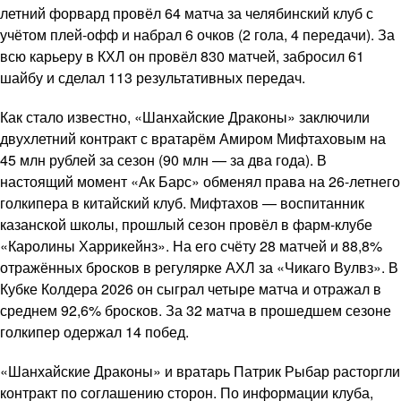
летний форвард провёл 64 матча за челябинский клуб с
учётом плей-офф и набрал 6 очков (2 гола, 4 передачи). За
всю карьеру в КХЛ он провёл 830 матчей, забросил 61
шайбу и сделал 113 результативных передач.
Как стало известно, «Шанхайские Драконы» заключили
двухлетний контракт с вратарём Амиром Мифтаховым на
45 млн рублей за сезон (90 млн — за два года). В
настоящий момент «Ак Барс» обменял права на 26-летнего
голкипера в китайский клуб. Мифтахов — воспитанник
казанской школы, прошлый сезон провёл в фарм-клубе
«Каролины Харрикейнз». На его счёту 28 матчей и 88,8%
отражённых бросков в регулярке АХЛ за «Чикаго Вулвз». В
Кубке Колдера 2026 он сыграл четыре матча и отражал в
среднем 92,6% бросков. За 32 матча в прошедшем сезоне
голкипер одержал 14 побед.
«Шанхайские Драконы» и вратарь Патрик Рыбар расторгли
контракт по соглашению сторон. По информации клуба,