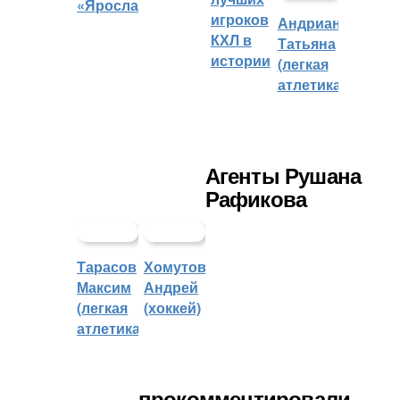
«Ярославич»
игроков
Андрианова
КХЛ в
Татьяна
истории
(легкая
атлетика)
Агенты Рушана
Рафикова
Тарасов
Хомутов
Максим
Андрей
(легкая
(хоккей)
атлетика)
прокомментировали