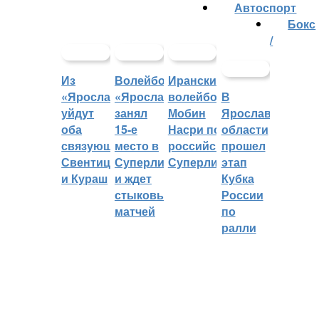
Автоспорт
Бокс
/
Из
Волейбольный
Иранский
«Ярославича»
«Ярославич»
волейболист
В
уйдут
занял
Мобин
Ярославской
оба
15-е
Насри покинет
области
связующих:
место в
российскую
прошел
Свентицкис
Суперлиге
Суперлигу
этап
и Кураш
и ждет
Кубка
стыковых
России
матчей
по
ралли