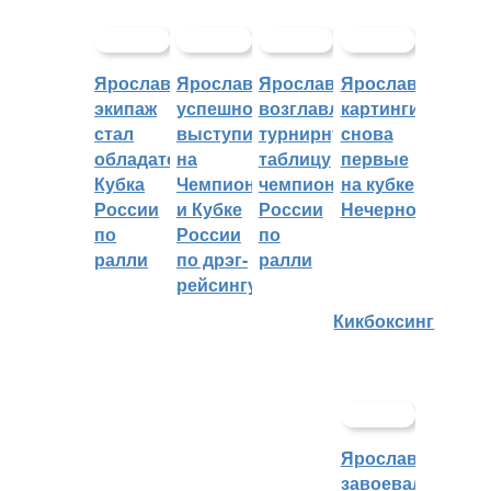
Ярославский
Ярославцы
Ярославцы
Ярославские
экипаж
успешно
возглавляют
картингисты
стал
выступили
турнирную
снова
обладателем
на
таблицу
первые
Кубка
Чемпионате
чемпионата
на кубке
России
и Кубке
России
Нечерноземья
по
России
по
ралли
по дрэг-
ралли
рейсингу
Кикбоксинг
Ярославцы
завоевали