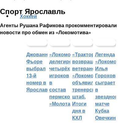
Спорт Ярославль
Хоккей
Агенты Рушана Рафикова прокомментировали
новости про обмен из «Локомотива»
Джованни
«Локомотив»
«Трактор»
Легенда
Фьоре
делегировал
возвращает
«Локомотива»
выбрал
четырёх
ветеранов,
Илья
13-й
игроков
«Локомотив»
Горохов
номер в
в
объявил
сыграет
Ярославле
состав
тренерский
в
пермского
штаб.
звездном
«Молота»
Итоги
матче
дня в
Кубка
КХЛ
Овечкина