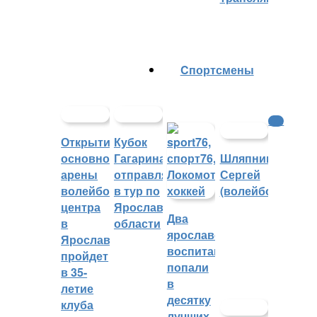
Cпортсмены
КХЛ
Открытие
Кубок
основной
Гагарина
Шляпников
арены
отправляется
Сергей
волейбольного
в тур по
(волейбол)
центра
Ярославской
Два
в
области
ярославских
Ярославле
воспитанника
пройдет
попали
в 35-
в
летие
десятку
клуба
лучших