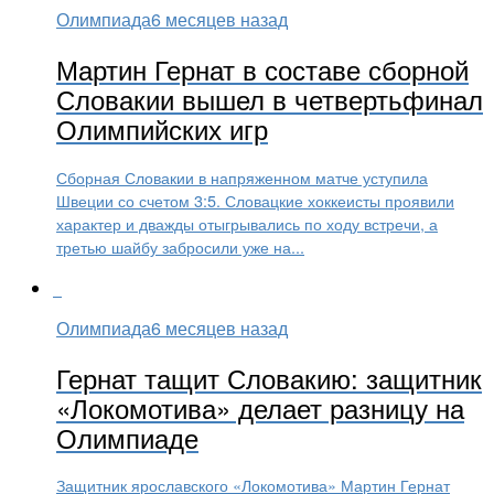
Олимпиада
6 месяцев назад
Мартин Гернат в составе сборной
Словакии вышел в четвертьфинал
Олимпийских игр
Сборная Словакии в напряженном матче уступила
Швеции со счетом 3:5. Словацкие хоккеисты проявили
характер и дважды отыгрывались по ходу встречи, а
третью шайбу забросили уже на...
Олимпиада
6 месяцев назад
Гернат тащит Словакию: защитник
«Локомотива» делает разницу на
Олимпиаде
Защитник ярославского «Локомотива» Мартин Гернат