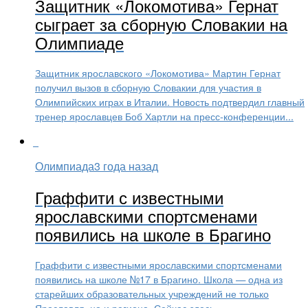
Защитник «Локомотива» Гернат
сыграет за сборную Словакии на
Олимпиаде
Защитник ярославского «Локомотива» Мартин Гернат
получил вызов в сборную Словакии для участия в
Олимпийских играх в Италии. Новость подтвердил главный
тренер ярославцев Боб Хартли на пресс-конференции...
Олимпиада
3 года назад
Граффити с известными
ярославскими спортсменами
появились на школе в Брагино
Граффити с известными ярославскими спортсменами
появились на школе №17 в Брагино. Школа — одна из
старейших образовательных учреждений не только
Ярославля, но и региона. Сейчас здесь...