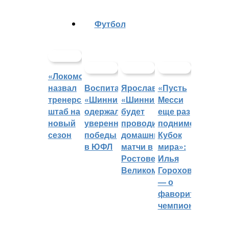
Футбол
«Локомотив»
назвал
Воспитанники
Ярославский
«Пусть
тренерский
«Шинника»
«Шинник»
Месси
штаб на
одержали
будет
еще раз
новый
уверенные
проводить
поднимет
сезон
победы
домашние
Кубок
в ЮФЛ
матчи в
мира»:
Ростове
Илья
Великом
Горохов
— о
фаворитах
чемпионата