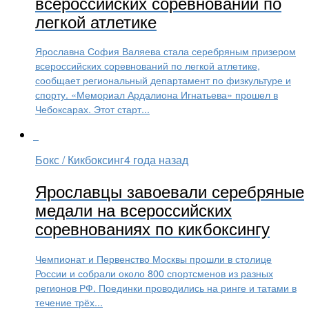
всероссийских соревнований по
легкой атлетике
Ярославна София Валяева стала серебряным призером
всероссийских соревнований по легкой атлетике,
сообщает региональный департамент по физкультуре и
спорту. «Мемориал Ардалиона Игнатьева» прошел в
Чебоксарах. Этот старт...
Бокс / Кикбоксинг
4 года назад
Ярославцы завоевали серебряные
медали на всероссийских
соревнованиях по кикбоксингу
Чемпионат и Первенство Москвы прошли в столице
России и собрали около 800 спортсменов из разных
регионов РФ. Поединки проводились на ринге и татами в
течение трёх...