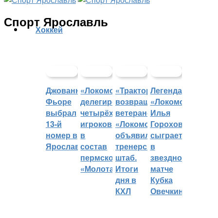
Спорт Ярославль
Хоккей
Джованни
«Локомотив»
«Трактор»
Легенда
Фьоре
делегировал
возвращает
«Локомотива»
выбрал
четырёх
ветеранов,
Илья
13-й
игроков
«Локомотив»
Горохов
номер в
в
объявил
сыграет
Ярославле
состав
тренерский
в
пермского
штаб.
звездном
«Молота»
Итоги
матче
дня в
Кубка
КХЛ
Овечкина