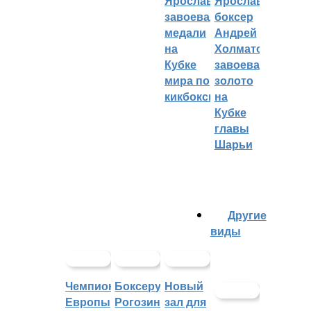
Ярославцы
Ярославский
завоевали
боксер
медали
Андрей
на
Холматов
Кубке
завоевал
мира по
золото
кикбоксингу
на
Кубке
главы
Шарьи
Другие
виды
Чемпионат
Боксеру
Новый
Европы
Рогозину
зал для