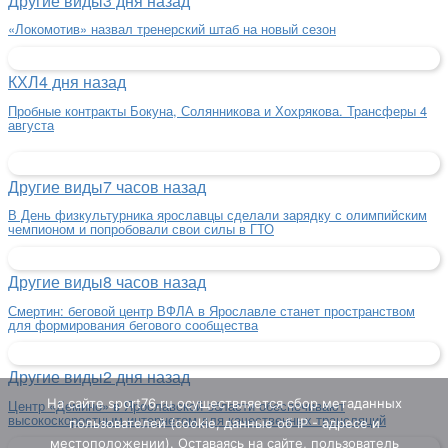
Другие виды
3 дня назад
«Локомотив» назвал тренерский штаб на новый сезон
КХЛ
4 дня назад
Пробные контракты Бокуна, Солянникова и Хохрякова. Трансферы 4
августа
Другие виды
7 часов назад
В День физкультурника ярославцы сделали зарядку с олимпийским
чемпионом и попробовали свои силы в ГТО
Другие виды
8 часов назад
Смертин: беговой центр ВФЛА в Ярославле станет пространством
для формирования бегового сообщества
Другие виды
2 дня назад
На сайте sport76.ru осуществляется сбор метаданных
Центр «Демино» в Ярославской области обеспечивают
высокоскоростным интернетом для качественных трансляций
пользователей (cookie, данные об IP - адресе и
местоположении). Оставаясь на сайте, пользователь