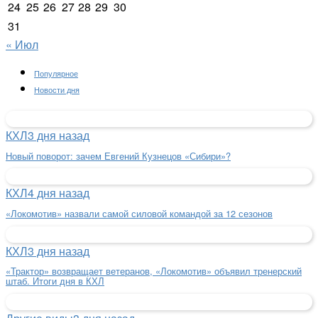
24
25
26
27
28
29
30
31
« Июл
Популярное
Новости дня
КХЛ
3 дня назад
Новый поворот: зачем Евгений Кузнецов «Сибири»?
КХЛ
4 дня назад
«Локомотив» назвали самой силовой командой за 12 сезонов
КХЛ
3 дня назад
«Трактор» возвращает ветеранов, «Локомотив» объявил тренерский
штаб. Итоги дня в КХЛ