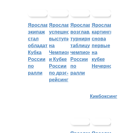
Ярославский
Ярославцы
Ярославцы
Ярославские
экипаж
успешно
возглавляют
картингисты
стал
выступили
турнирную
снова
обладателем
на
таблицу
первые
Кубка
Чемпионате
чемпионата
на
России
и Кубке
России
кубке
по
России
по
Нечерноземья
ралли
по дрэг-
ралли
рейсингу
Кикбоксинг