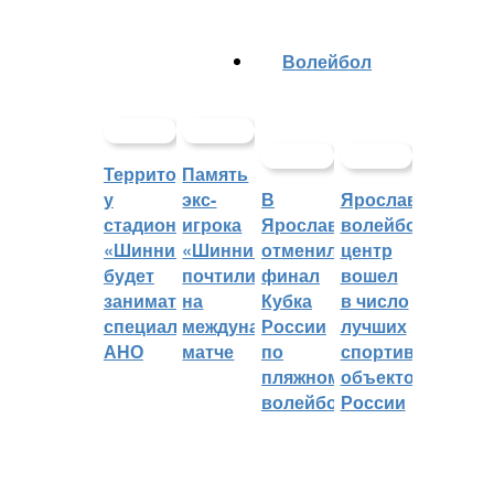
Волейбол
Территорией
Память
у
экс-
В
Ярославский
стадиона
игрока
Ярославле
волейбольный
«Шинник»
«Шинника»
отменили
центр
будет
почтили
финал
вошел
заниматься
на
Кубка
в число
специальное
международном
России
лучших
АНО
матче
по
спортивных
пляжному
объектов
волейболу
России