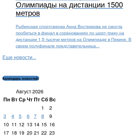
Олимпиады на дистанции 1500
метров
Рыбинская спортсменка Анна Вострикова не смогла
пробиться в финал в соренованиях по шорт-треку на
дистанции 1,5 тысячи метров на Олимпиаде в Пекине. В
своем полуфинале представительница...
Еще новости...
Календарь новостей:
Август 2026
Пн
Вт
Ср
Чт
Пт
Сб
Вс
1
2
3
4
5
6
7
8
9
10
11
12
13
14
15
16
17
18
19
20
21
22
23