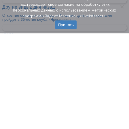
подтверждает свое согласие на обработку этих
Другие виды
2 дня назад
персональных данных c использованием метрических
Открытие основной арены волейбольного центра в Ярославле
программ «Яндекс.Метрика», «LiveInternet».
пройдет в 35-летие клуба «Ярославич»
Принять
КХЛ
2 дня назад
Джованни Фьоре выбрал 13-й номер в Ярославле
О проекте
Фото
Видео
Реклама