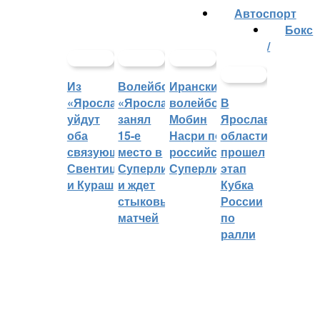
Автоспорт
Бокс
/
Из
Волейбольный
Иранский
«Ярославича»
«Ярославич»
волейболист
В
уйдут
занял
Мобин
Ярославской
оба
15-е
Насри покинет
области
связующих:
место в
российскую
прошел
Свентицкис
Суперлиге
Суперлигу
этап
и Кураш
и ждет
Кубка
стыковых
России
матчей
по
ралли