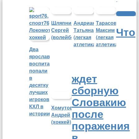
Олимпиада
Шляпников
Андрианова
Тарасов
Что
Сергей
Татьяна
Максим
(волейбол)
(легкая
(легкая
атлетика)
атлетика)
Два
ярославских
воспитанника
попали
ждет
в
десятку
сборную
лучших
Словакию
игроков
КХЛ в
Хомутов
после
истории
Андрей
поражения
(хоккей)
в