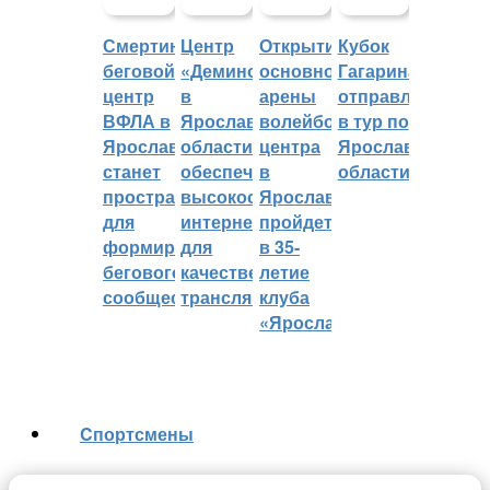
Смертин:
Центр
Открытие
Кубок
беговой
«Демино»
основной
Гагарина
центр
в
арены
отправляется
ВФЛА в
Ярославской
волейбольного
в тур по
Ярославле
области
центра
Ярославской
станет
обеспечивают
в
области
пространством
высокоскоростным
Ярославле
для
интернетом
пройдет
формирования
для
в 35-
бегового
качественных
летие
сообщества
трансляций
клуба
«Ярославич»
Cпортсмены