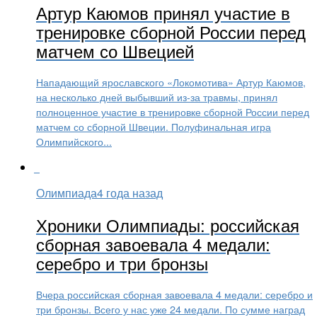
Артур Каюмов принял участие в
тренировке сборной России перед
матчем со Швецией
Нападающий ярославского «Локомотива» Артур Каюмов,
на несколько дней выбывший из-за травмы, принял
полноценное участие в тренировке сборной России перед
матчем со сборной Швеции. Полуфинальная игра
Олимпийского...
Олимпиада
4 года назад
Хроники Олимпиады: российская
сборная завоевала 4 медали:
серебро и три бронзы
Вчера российская сборная завоевала 4 медали: серебро и
три бронзы. Всего у нас уже 24 медали. По сумме наград