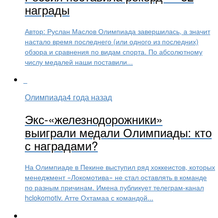
награды
Автор: Руслан Маслов Олимпиада завершилась, а значит
настало время последнего (или одного из последних)
обзора и сравнения по видам спорта. По абсолютному
числу медалей наши поставили...
Олимпиада
4 года назад
Экс-«железнодорожники»
выиграли медали Олимпиады: кто
с наградами?
На Олимпиаде в Пекине выступил ряд хоккеистов, которых
менеджмент «Локомотива» не стал оставлять в команде
по разным причинам. Имена публикует телеграм-канал
hclokomotiv. Атте Охтамаа с командой...