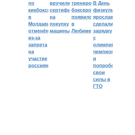
по
вручили
тренировок
В День
кикбоксингу
сертификат
боксеров
физкультурника
в
на
появился
ярославцы
Молдавии
покупку
в
сделали
отменён
машины
Любиме
зарядку
из-за
с
запрета
олимпийским
на
чемпионом
участие
и
россиян
попробовали
свои
силы в
ГТО