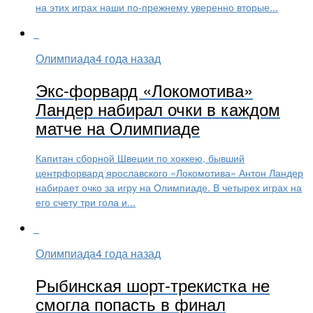
на этих играх наши по-прежнему уверенно вторые...
Олимпиада
4 года назад
Экс-форвард «Локомотива»
Ландер набирал очки в каждом
матче на Олимпиаде
Капитан сборной Швеции по хоккею, бывший
центрфорвард ярославского «Локомотива» Антон Ландер
набирает очко за игру на Олимпиаде. В четырех играх на
его счету три гола и...
Олимпиада
4 года назад
Рыбинская шорт-трекистка не
смогла попасть в финал