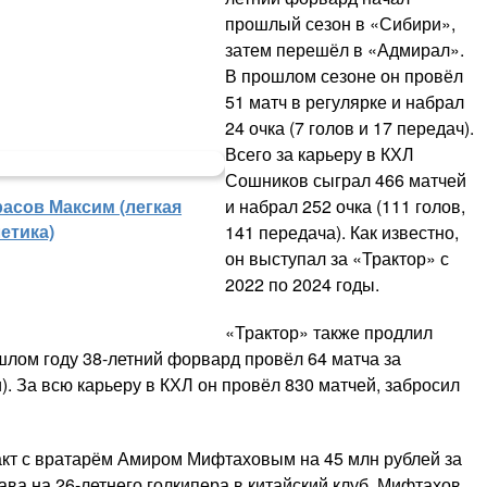
прошлый сезон в «Сибири»,
затем перешёл в «Адмирал».
В прошлом сезоне он провёл
51 матч в регулярке и набрал
24 очка (7 голов и 17 передач).
Всего за карьеру в КХЛ
Сошников сыграл 466 матчей
и набрал 252 очка (111 голов,
расов Максим (легкая
етика)
141 передача). Как известно,
он выступал за «Трактор» с
2022 по 2024 годы.
«Трактор» также продлил
ом году 38-летний форвард провёл 64 матча за
и). За всю карьеру в КХЛ он провёл 830 матчей, забросил
акт с вратарём Амиром Мифтаховым на 45 млн рублей за
ава на 26-летнего голкипера в китайский клуб. Мифтахов