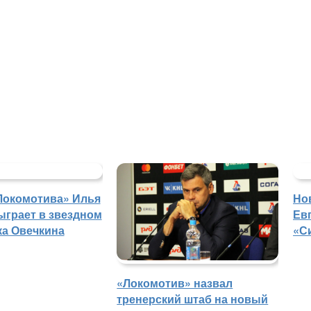
Локомотива» Илья
Но
ыграет в звездном
Ев
ка Овечкина
«С
«Локомотив» назвал
тренерский штаб на новый