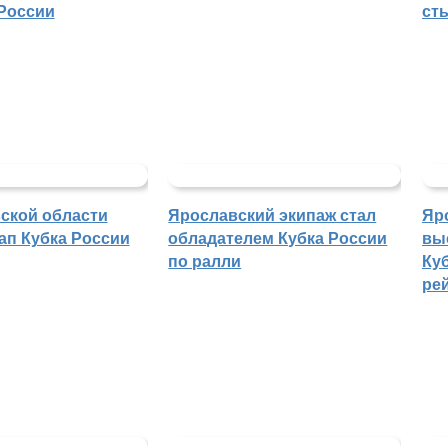
России
ст
ской области
Ярославский экипаж стал
Яр
ап Кубка России
обладателем Кубка России
вы
по ралли
Куб
ре