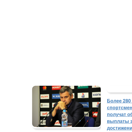
Более 280
спортсмен
получат о
выплаты з
достижен