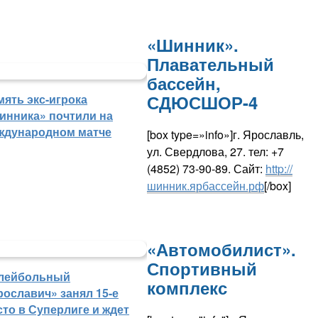
«Шинник».
Плавательный
бассейн,
СДЮСШОР-4
мять экс-игрока
инника» почтили на
ждународном матче
[box type=»info»]г. Ярославль,
ул. Свердлова, 27. тел: +7
(4852) 73-90-89. Сайт:
http://
шинник.ярбассейн.рф
[/box]
«Автомобилист».
Спортивный
лейбольный
комплекс
рославич» занял 15-е
сто в Суперлиге и ждет