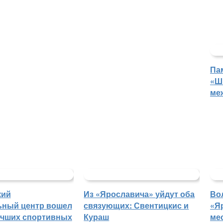
Па
«Ш
ме
кий
Из «Ярославича» уйдут оба
Во
ьный центр вошел
связующих: Свентицкис и
«Я
учших спортивных
Кураш
ме