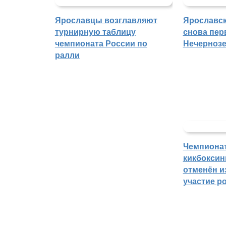
Ярославцы возглавляют
Ярославск
турнирную таблицу
снова пер
чемпионата России по
Нечерноз
ралли
Чемпиона
кикбоксин
отменён из
участие р