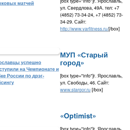
[box type="info"]г. Ярославль,
ыковых матчей
ул. Свердлова, 49А. тел: +7
(4852) 73-34-24, +7 (4852) 73-
34-29. Сайт:
http://www.yarfitness.ru/
[/box]
МУП «Старый
город»
ославцы успешно
ступили на Чемпионате и
[box type="info"]г. Ярославль,
ке России по дрэг-
йсингу
ул. Свободы, 46. Сайт:
www.stargor.ru
[/box]
«Optimist»
[box type="info"]г. Ярославль,