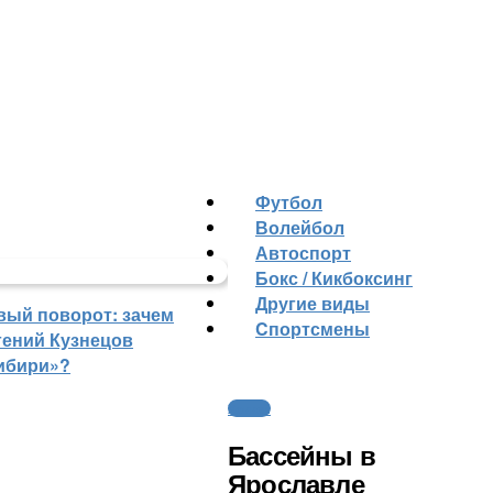
Футбол
Волейбол
Автоспорт
Бокс / Кикбоксинг
Другие виды
вый поворот: зачем
Cпортсмены
гений Кузнецов
ибири»?
Хоккей
Бассейны в
Ярославле