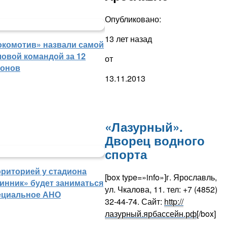
Опубликовано:
13 лет назад
окомотив» назвали самой
ловой командой за 12
от
зонов
13.11.2013
«Лазурный».
Дворец водного
спорта
рриторией у стадиона
[box type=»info»]
г. Ярославль,
инник» будет заниматься
ул. Чкалова, 11. тел: +7 (4852)
ециальное АНО
32-44-74. Сайт:
http://
лазурный.ярбассейн.рф
[/box]