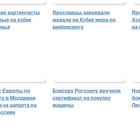
ие картингисты
Ярославцы завоевали
Яр
вые на кубке
медали на Кубке мира по
Хо
емья
кикбоксингу
на
т Европы по
Боксеру Рогозину вручили
Но
гу в Молдавии
сертификат на покупку
бо
-за запрета на
машины
Лю
оссиян