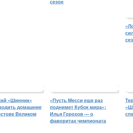
сезон
«Л
си
се
кий «Шинник»
«Пусть Месси еще раз
Те
водить домашние
поднимет Кубок мира»:
«Ш
остове Великом
Илья Горохов — о
сп
фаворитах чемпионата