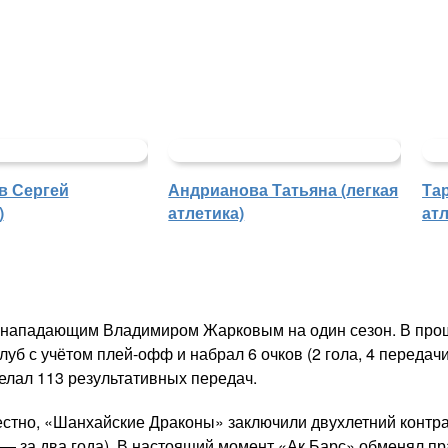
в Сергей
Андрианова Татьяна (легкая
Та
)
атлетика)
атл
 нападающим Владимиром Жарковым на один сезон. В прошл
луб с учётом плей-офф и набрал 6 очков (2 гола, 4 передач
елал 113 результативных передач.
вестно, «Шанхайские Драконы» заключили двухлетний контр
 — за два года). В настоящий момент «Ак Барс» обменял пр