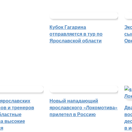
Кубок Гагарина
Эк
отправляется в тур по
сы
Ярославской области
Ов
 ярославских
Новый нападающий
ов и тренеров
ярославского «Локомотива»
Дв
бластные
прилетел в Россию
во
а высокие
де
ия
в 