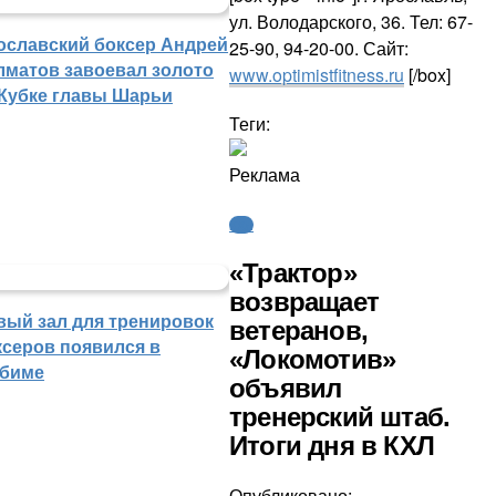
ул. Володарского, 36. Тел: 67-
ославский боксер Андрей
25-90, 94-20-00. Сайт:
лматов завоевал золото
www.optimistfitness.ru
[/box]
 Кубке главы Шарьи
Теги:
Реклама
КХЛ
«Трактор»
возвращает
вый зал для тренировок
ветеранов,
ксеров появился в
«Локомотив»
биме
объявил
тренерский штаб.
Итоги дня в КХЛ
Опубликовано: