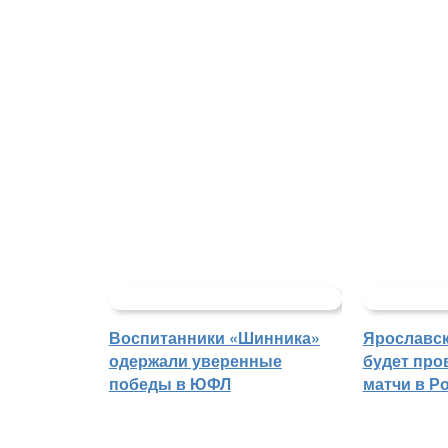
Воспитанники «Шинника»
Ярославс
одержали уверенные
будет про
победы в ЮФЛ
матчи в Р