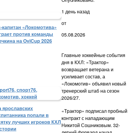
1 день назад
от
с-капитан «Локомотива»
грает против команды
05.08.2026
ечкина на OviCup 2026
Главные хоккейные события
дня в КХЛ: «Трактор»
возвращает ветерана и
усиливает состав, а
«Локомотив» объявил новый
тренерский штаб на сезон
2026/27.
а ярославских
«Трактор» подписал пробный
спитанника попали в
контракт с нападающим
сятку лучших игроков КХЛ
Никитой Сошниковым. 32-
истории
летний форвард начал