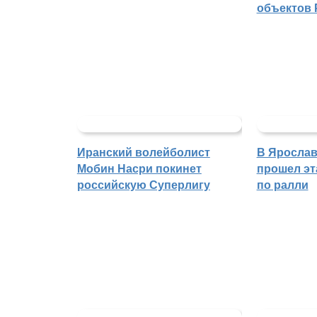
объектов 
Иранский волейболист
В Ярослав
Мобин Насри покинет
прошел эт
российскую Суперлигу
по ралли