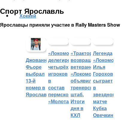
Спорт Ярославль
Хоккей
Ярославцы приняли участие в Rally Masters Show
«Локомотив»
«Трактор»
Легенда
делегировал
возвращает
«Локомотива»
Джованни
четырёх
ветеранов,
Илья
Фьоре
игроков
«Локомотив»
Горохов
выбрал
в
объявил
сыграет
13-й
состав
тренерский
в
номер в
пермского
штаб.
звездном
Ярославле
«Молота»
Итоги
матче
дня в
Кубка
КХЛ
Овечкина