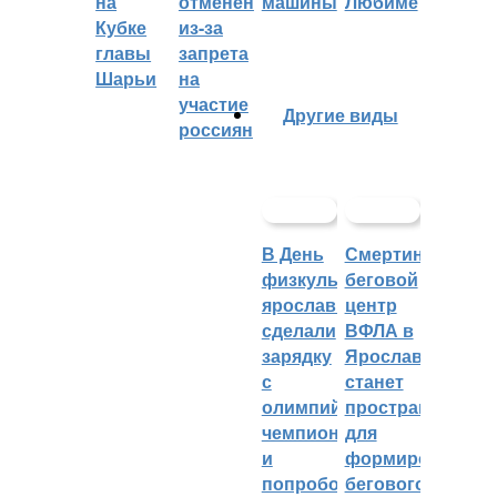
на
отменён
машины
Любиме
Кубке
из-за
главы
запрета
Шарьи
на
участие
Другие виды
россиян
В День
Смертин:
физкультурника
беговой
ярославцы
центр
сделали
ВФЛА в
зарядку
Ярославле
с
станет
олимпийским
пространством
чемпионом
для
и
формирования
попробовали
бегового