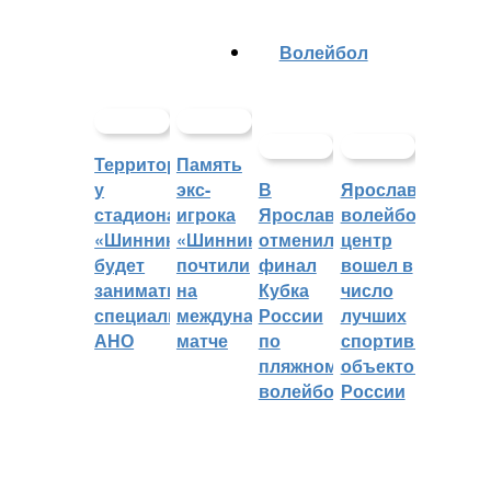
Волейбол
Территорией
Память
у
экс-
В
Ярославский
стадиона
игрока
Ярославле
волейбольный
«Шинник»
«Шинника»
отменили
центр
будет
почтили
финал
вошел в
заниматься
на
Кубка
число
специальное
международном
России
лучших
АНО
матче
по
спортивных
пляжному
объектов
волейболу
России