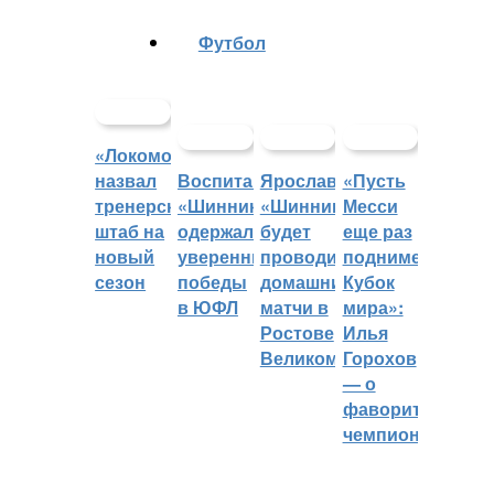
Футбол
«Локомотив»
назвал
Воспитанники
Ярославский
«Пусть
тренерский
«Шинника»
«Шинник»
Месси
штаб на
одержали
будет
еще раз
новый
уверенные
проводить
поднимет
сезон
победы
домашние
Кубок
в ЮФЛ
матчи в
мира»:
Ростове
Илья
Великом
Горохов
— о
фаворитах
чемпионата