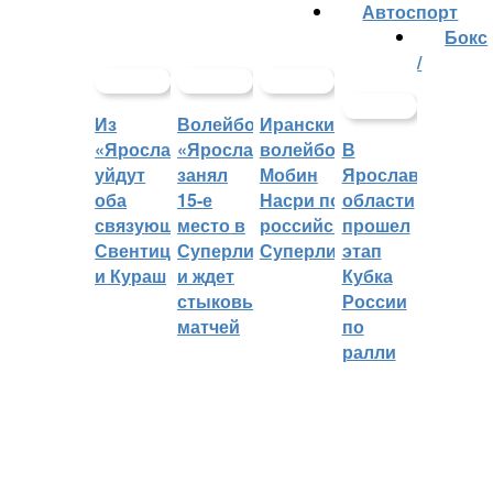
Автоспорт
Бокс
/
Из
Волейбольный
Иранский
«Ярославича»
«Ярославич»
волейболист
В
уйдут
занял
Мобин
Ярославской
оба
15-е
Насри покинет
области
связующих:
место в
российскую
прошел
Свентицкис
Суперлиге
Суперлигу
этап
и Кураш
и ждет
Кубка
стыковых
России
матчей
по
ралли