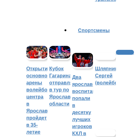
Cпортсмены
Автоспорт
Шляпников
Открытие
Кубок
Сергей
основной
Гагарина
Два
(волейбол)
арены
отправляется
ярославских
волейбольного
в тур по
воспитанника
центра
Ярославской
попали
в
области
в
Ярославле
десятку
пройдет
лучших
в 35-
игроков
летие
КХЛ в