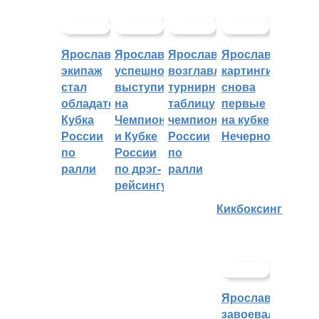
Ярославский
Ярославцы
Ярославцы
Ярославские
экипаж
успешно
возглавляют
картингисты
стал
выступили
турнирную
снова
обладателем
на
таблицу
первые
Кубка
Чемпионате
чемпионата
на кубке
России
и Кубке
России
Нечерноземья
по
России
по
ралли
по дрэг-
ралли
рейсингу
Кикбоксинг
Ярославцы
завоевали