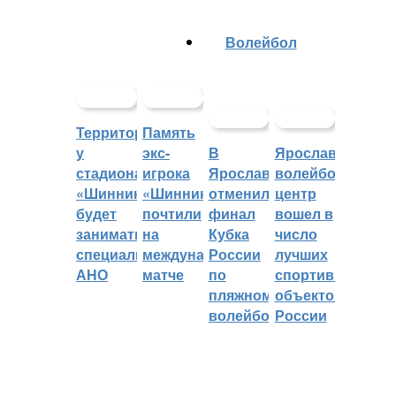
Волейбол
Территорией
Память
у
экс-
В
Ярославский
стадиона
игрока
Ярославле
волейбольный
«Шинник»
«Шинника»
отменили
центр
будет
почтили
финал
вошел в
заниматься
на
Кубка
число
специальное
международном
России
лучших
АНО
матче
по
спортивных
пляжному
объектов
волейболу
России