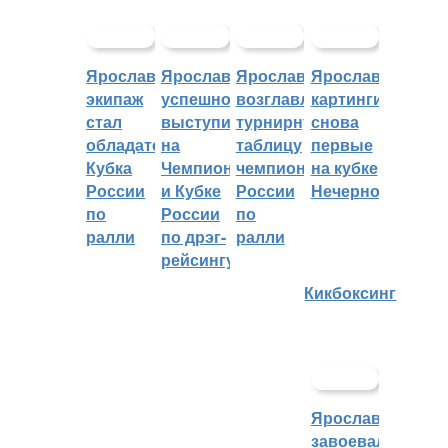
Ярославский
Ярославцы
Ярославцы
Ярославские
экипаж
успешно
возглавляют
картингисты
стал
выступили
турнирную
снова
обладателем
на
таблицу
первые
Кубка
Чемпионате
чемпионата
на кубке
России
и Кубке
России
Нечерноземья
по
России
по
ралли
по дрэг-
ралли
рейсингу
Кикбоксинг
Ярославцы
завоевали