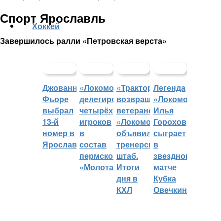
Спорт Ярославль
Хоккей
Завершилось ралли «Петровская верста»
Джованни
«Локомотив»
«Трактор»
Легенда
Фьоре
делегировал
возвращает
«Локомотива»
выбрал
четырёх
ветеранов,
Илья
13-й
игроков
«Локомотив»
Горохов
номер в
в
объявил
сыграет
Ярославле
состав
тренерский
в
пермского
штаб.
звездном
«Молота»
Итоги
матче
дня в
Кубка
КХЛ
Овечкина