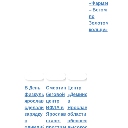
«Фармэко
– Бегом
по
Золотому
кольцу»
В День
Смертин:
Центр
физкультурника
беговой
«Демино»
ярославцы
центр
в
сделали
ВФЛА в
Ярославской
зарядку
Ярославле
области
с
станет
обеспечивают
олимпийским
пространством
высокоскоростным