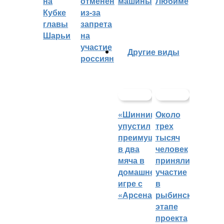
на
отменён
машины
Любиме
Кубке
из-за
главы
запрета
Шарьи
на
участие
Другие виды
россиян
«Шинник»
Около
упустил
трех
преимущество
тысяч
в два
человек
мяча в
приняли
домашней
участие
игре с
в
«Арсеналом»
рыбинском
этапе
проекта