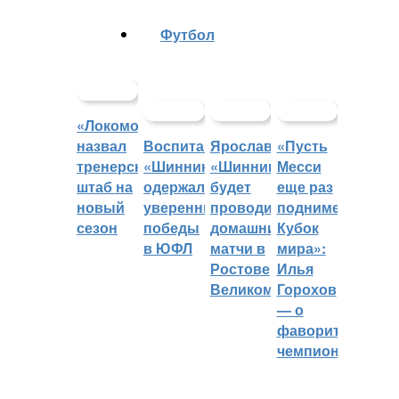
Футбол
«Локомотив»
назвал
Воспитанники
Ярославский
«Пусть
тренерский
«Шинника»
«Шинник»
Месси
штаб на
одержали
будет
еще раз
новый
уверенные
проводить
поднимет
сезон
победы
домашние
Кубок
в ЮФЛ
матчи в
мира»:
Ростове
Илья
Великом
Горохов
— о
фаворитах
чемпионата