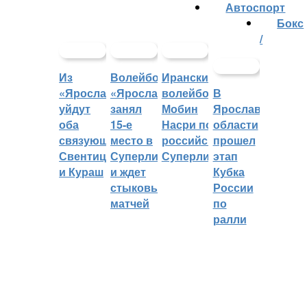
Автоспорт
Бокс
/
Из
Волейбольный
Иранский
«Ярославича»
«Ярославич»
волейболист
В
уйдут
занял
Мобин
Ярославской
оба
15-е
Насри покинет
области
связующих:
место в
российскую
прошел
Свентицкис
Суперлиге
Суперлигу
этап
и Кураш
и ждет
Кубка
стыковых
России
матчей
по
ралли