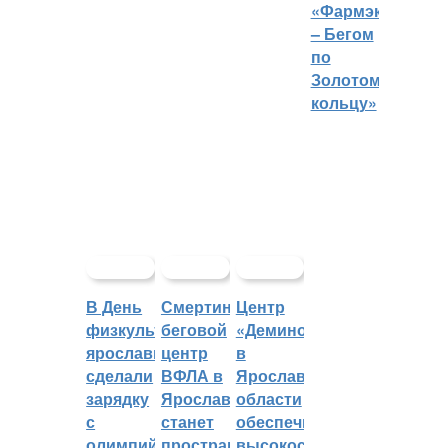
«Фармэко
– Бегом
по
Золотому
кольцу»
В День
Смертин:
Центр
физкультурника
беговой
«Демино»
ярославцы
центр
в
сделали
ВФЛА в
Ярославской
зарядку
Ярославле
области
с
станет
обеспечивают
олимпийским
пространством
высокоскоростным