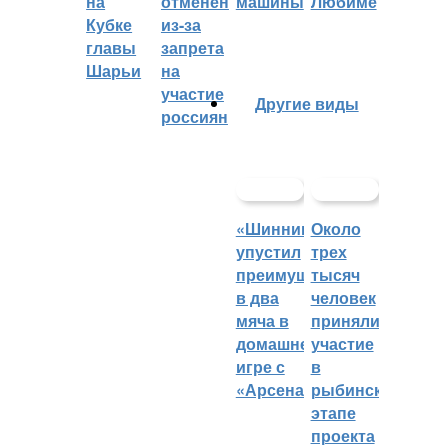
на
отменён
машины
Любиме
Кубке
из-за
главы
запрета
Шарьи
на
участие
Другие виды
россиян
«Шинник»
Около
упустил
трех
преимущество
тысяч
в два
человек
мяча в
приняли
домашней
участие
игре с
в
«Арсеналом»
рыбинском
этапе
проекта