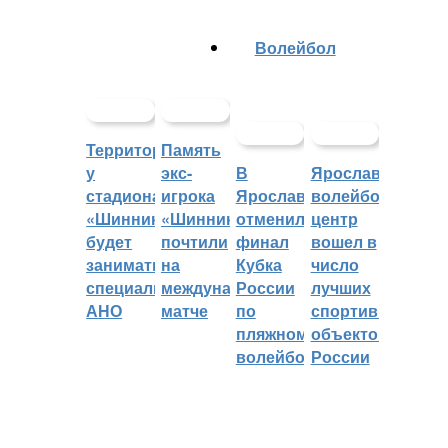
Волейбол
Территорией
Память
у
экс-
В
Ярославский
стадиона
игрока
Ярославле
волейбольный
«Шинник»
«Шинника»
отменили
центр
будет
почтили
финал
вошел в
заниматься
на
Кубка
число
специальное
международном
России
лучших
АНО
матче
по
спортивных
пляжному
объектов
волейболу
России