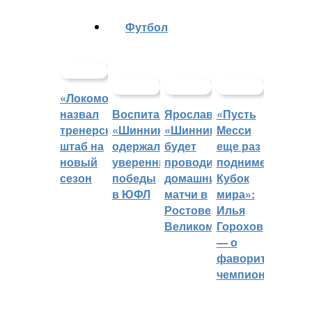
Футбол
«Локомотив»
назвал
Воспитанники
Ярославский
«Пусть
тренерский
«Шинника»
«Шинник»
Месси
штаб на
одержали
будет
еще раз
новый
уверенные
проводить
поднимет
сезон
победы
домашние
Кубок
в ЮФЛ
матчи в
мира»:
Ростове
Илья
Великом
Горохов
— о
фаворитах
чемпионата