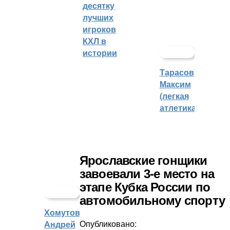
десятку
лучших
игроков
КХЛ в
истории
Тарасов
Максим
(легкая
атлетика)
Ярославские гонщики
завоевали 3-е место на
этапе Кубка России по
автомобильному спорту
Хомутов
Опубликовано:
Андрей