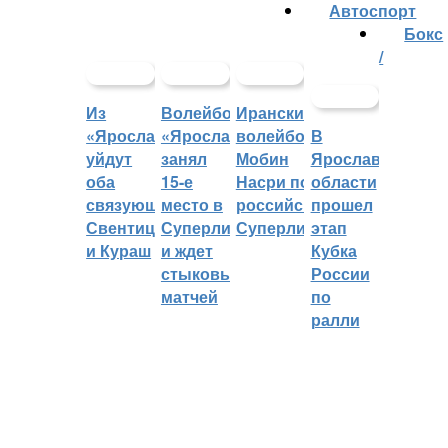
Автоспорт
Бокс
/
Из
Волейбольный
Иранский
«Ярославича»
«Ярославич»
волейболист
В
уйдут
занял
Мобин
Ярославской
оба
15-е
Насри покинет
области
связующих:
место в
российскую
прошел
Свентицкис
Суперлиге
Суперлигу
этап
и Кураш
и ждет
Кубка
стыковых
России
матчей
по
ралли