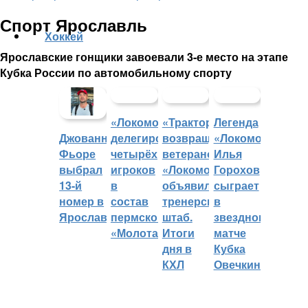
Спорт Ярославль
Хоккей
Ярославские гонщики завоевали 3-е место на этапе
Кубка России по автомобильному спорту
«Локомотив»
«Трактор»
Легенда
делегировал
возвращает
«Локомотива»
Джованни
четырёх
ветеранов,
Илья
Фьоре
игроков
«Локомотив»
Горохов
выбрал
в
объявил
сыграет
13-й
состав
тренерский
в
номер в
пермского
штаб.
звездном
Ярославле
«Молота»
Итоги
матче
дня в
Кубка
КХЛ
Овечкина