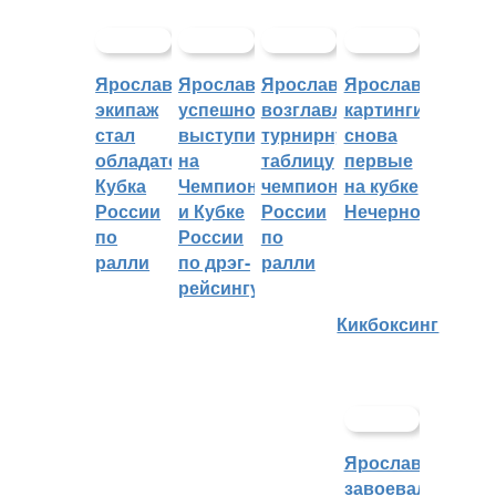
Ярославский
Ярославцы
Ярославцы
Ярославские
экипаж
успешно
возглавляют
картингисты
стал
выступили
турнирную
снова
обладателем
на
таблицу
первые
Кубка
Чемпионате
чемпионата
на кубке
России
и Кубке
России
Нечерноземья
по
России
по
ралли
по дрэг-
ралли
рейсингу
Кикбоксинг
Ярославцы
завоевали