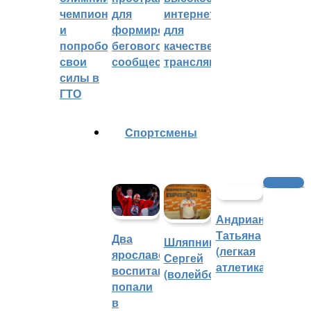
чемпионом
для
интернетом
и
формирования
для
попробовали
бегового
качественных
свои
сообщества
трансляций
силы в
ГТО
Cпортсмены
Автоспорт
Андрианова
Татьяна
Два
Шляпников
(легкая
ярославских
Сергей
атлетика)
воспитанника
(волейбол)
попали
в