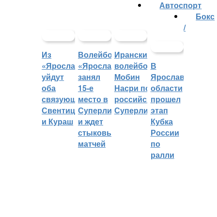
Автоспорт
Бокс
/
Из
Волейбольный
Иранский
«Ярославича»
«Ярославич»
волейболист
В
уйдут
занял
Мобин
Ярославской
оба
15-е
Насри покинет
области
связующих:
место в
российскую
прошел
Свентицкис
Суперлиге
Суперлигу
этап
и Кураш
и ждет
Кубка
стыковых
России
матчей
по
ралли