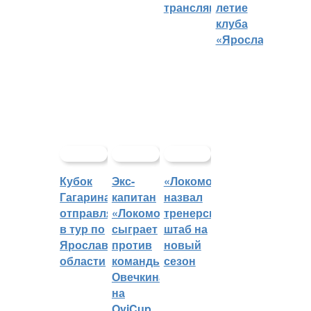
трансляций
летие
клуба
«Ярославич»
Кубок
Экс-
«Локомотив»
Гагарина
капитан
назвал
отправляется
«Локомотива»
тренерский
в тур по
сыграет
штаб на
Ярославской
против
новый
области
команды
сезон
Овечкина
на
OviCup