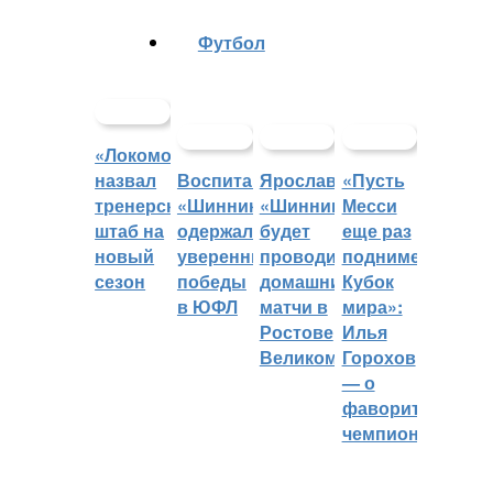
Футбол
«Локомотив»
назвал
Воспитанники
Ярославский
«Пусть
тренерский
«Шинника»
«Шинник»
Месси
штаб на
одержали
будет
еще раз
новый
уверенные
проводить
поднимет
сезон
победы
домашние
Кубок
в ЮФЛ
матчи в
мира»:
Ростове
Илья
Великом
Горохов
— о
фаворитах
чемпионата