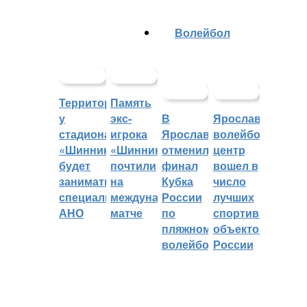
Волейбол
Территорией
Память
у
экс-
В
Ярославский
стадиона
игрока
Ярославле
волейбольный
«Шинник»
«Шинника»
отменили
центр
будет
почтили
финал
вошел в
заниматься
на
Кубка
число
специальное
международном
России
лучших
АНО
матче
по
спортивных
пляжному
объектов
волейболу
России