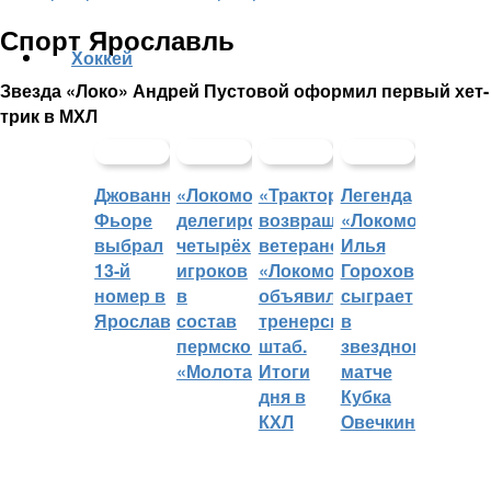
Спорт Ярославль
Хоккей
Звезда «Локо» Андрей Пустовой оформил первый хет-
трик в МХЛ
Джованни
«Локомотив»
«Трактор»
Легенда
Фьоре
делегировал
возвращает
«Локомотива»
выбрал
четырёх
ветеранов,
Илья
13-й
игроков
«Локомотив»
Горохов
номер в
в
объявил
сыграет
Ярославле
состав
тренерский
в
пермского
штаб.
звездном
«Молота»
Итоги
матче
дня в
Кубка
КХЛ
Овечкина