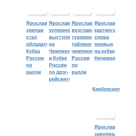
Ярославский
Ярославцы
Ярославцы
Ярославские
экипаж
успешно
возглавляют
картингисты
стал
выступили
турнирную
снова
обладателем
на
таблицу
первые
Кубка
Чемпионате
чемпионата
на кубке
России
и Кубке
России
Нечерноземья
по
России
по
ралли
по дрэг-
ралли
рейсингу
Кикбоксинг
Ярославцы
завоевали