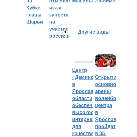
на
отменён
машины
Любиме
Кубке
из-за
главы
запрета
Шарьи
на
участие
Другие виды
россиян
Центр
«Демино»
Открытие
в
основной
Ярославской
арены
области
волейбольного
обеспечивают
центра
высокоскоростным
в
интернетом
Ярославле
для
пройдет
качественных
в 35-