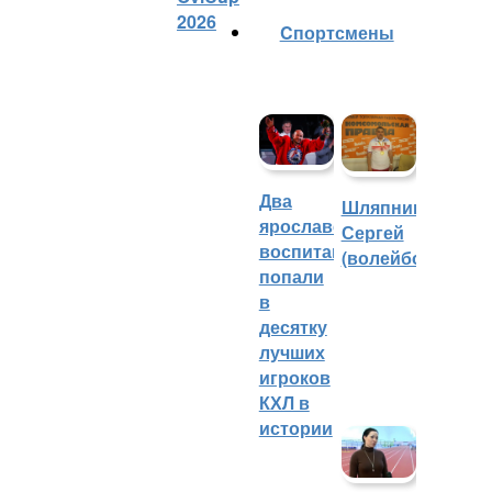
2026
Cпортсмены
Два
Шляпников
ярославских
Сергей
воспитанника
(волейбол)
попали
в
десятку
лучших
игроков
КХЛ в
истории