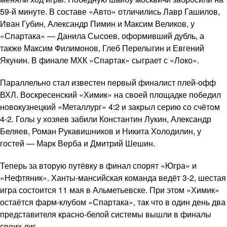
59-й минуте. В составе «Авто» отличились Лавр Гашилов,
Иван Губин, Александр Пимин и Максим Великов, у
«Спартака» — Данила Сысоев, оформивший дубль, а
также Максим Филимонов, Глеб Перелыгин и Евгений
Якунин. В финале МХК «Спартак» сыграет с «Локо».
Параллельно стал известен первый финалист плей-офф
ВХЛ. Воскресенский «Химик» на своей площадке победил
новокузнецкий «Металлург» 4:2 и закрыл серию со счётом
4-2. Голы у хозяев забили Константин Лукин, Александр
Беляев, Роман Рукавишников и Никита Холодилин, у
гостей — Марк Верба и Дмитрий Шешин.
Теперь за вторую путёвку в финал спорят «Югра» и
«Нефтяник». Ханты-мансийская команда ведёт 3-2, шестая
игра состоится 11 мая в Альметьевске. При этом «Химик»
остаётся фарм-клубом «Спартака», так что в один день два
представителя красно-белой системы вышли в финалы
своих лиг.