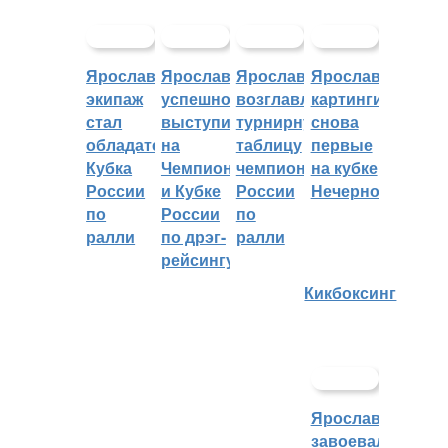
Ярославский
Ярославцы
Ярославцы
Ярославские
экипаж
успешно
возглавляют
картингисты
стал
выступили
турнирную
снова
обладателем
на
таблицу
первые
Кубка
Чемпионате
чемпионата
на кубке
России
и Кубке
России
Нечерноземья
по
России
по
ралли
по дрэг-
ралли
рейсингу
Кикбоксинг
Ярославцы
завоевали