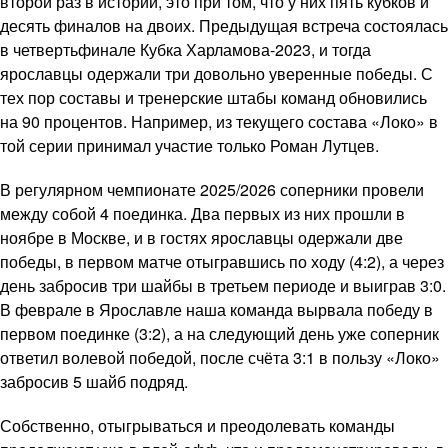
второй раз в истории, это при том, что у них пять кубков и
десять финалов на двоих. Предыдущая встреча состоялась
в четвертьфинале Кубка Харламова-2023, и тогда
ярославцы одержали три довольно уверенные победы. С
тех пор составы и тренерские штабы команд обновились
на 90 процентов. Например, из текущего состава «Локо» в
той серии принимал участие только Роман Лутцев.
В регулярном чемпионате 2025/2026 соперники провели
между собой 4 поединка. Два первых из них прошли в
ноябре в Москве, и в гостях ярославцы одержали две
победы, в первом матче отыгравшись по ходу (4:2), а через
день забросив три шайбы в третьем периоде и выиграв 3:0.
В феврале в Ярославле наша команда вырвала победу в
первом поединке (3:2), а на следующий день уже соперник
ответил волевой победой, после счёта 3:1 в пользу «Локо»
забросив 5 шайб подряд.
Собственно, отыгрываться и преодолевать команды