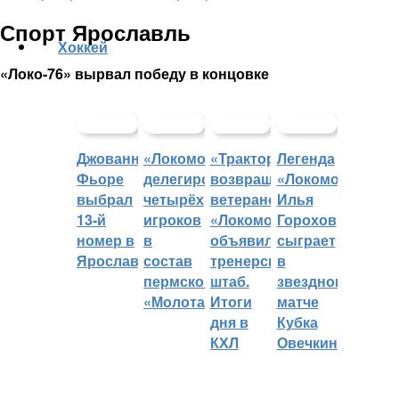
Спорт Ярославль
Хоккей
«Локо-76» вырвал победу в концовке
Джованни
«Локомотив»
«Трактор»
Легенда
Фьоре
делегировал
возвращает
«Локомотива»
выбрал
четырёх
ветеранов,
Илья
13-й
игроков
«Локомотив»
Горохов
номер в
в
объявил
сыграет
Ярославле
состав
тренерский
в
пермского
штаб.
звездном
«Молота»
Итоги
матче
дня в
Кубка
КХЛ
Овечкина