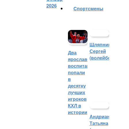
2026
Cпортсмены
Шляпников
Сергей
Два
(волейбол)
ярославских
воспитанника
попали
в
десятку
лучших
игроков
КХЛ в
истории
Андрианова
Татьяна