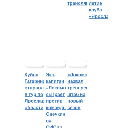
трансляций
летие
клуба
«Ярославич»
Кубок
Экс-
«Локомотив»
Гагарина
капитан
назвал
отправляется
«Локомотива»
тренерский
в тур по
сыграет
штаб на
Ярославской
против
новый
области
команды
сезон
Овечкина
на
OviCup