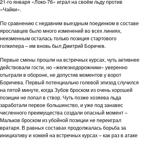
21-го января «Локо-76» играл на своём льду против
«Чайки».
По сравнению с недавним выездным поединком в составе
ярославцев было много изменений во всех линиях,
неизменным осталась только позиция стартового
голкипера – им вновь был Дмитрий Боричев.
Первые смены прошли на встречных курсах, чуть активнее
действовали гости, но «железнодорожники» уверенно
отыграли в обороне, не допустив моментов у ворот
Боричева. Первый потенциально голевой эпизод случился
на пятой минуте, когда Зубов броском из очень хорошей
позиции не попал в створ. Чуть позже хозяева льда
заработали первое большинство, и уже под занавес
численного преимущества создали опасный момент –
Мальков броском из убойной позиции не переиграл
вратаря. В равных составах продолжалась борьба за
инициативу и хоккей на встречных курсах – как раз в атаке