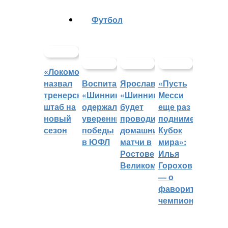
Футбол
«Локомотив»
назвал
Воспитанники
Ярославский
«Пусть
тренерский
«Шинника»
«Шинник»
Месси
штаб на
одержали
будет
еще раз
новый
уверенные
проводить
поднимет
сезон
победы
домашние
Кубок
в ЮФЛ
матчи в
мира»:
Ростове
Илья
Великом
Горохов
— о
фаворитах
чемпионата