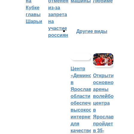
на
отменён
машины
Любиме
Кубке
из-за
главы
запрета
Шарьи
на
участие
Другие виды
россиян
Центр
«Демино»
Открытие
в
основной
Ярославской
арены
области
волейбольного
обеспечивают
центра
высокоскоростным
в
интернетом
Ярославле
для
пройдет
качественных
в 35-