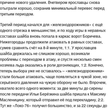
причине нового удаления. Вчетвером ярославцы снова
отыграли хорошо, сохранив минимальный перевес перед
третьим периодом.
Третий период начался для «железнодорожников» с ещё
одного отрезка в меньшинстве, и по ходу игры в неравных
составах шайба вновь попала в каркас ворот Боричева.
Нижегородцы продолжили атаковать в равных составах,
сумев сравнять счёт на 8-й минуте, 1:1. У ярославцев
шайба держалась не слишком хорошо, возникали
проблемы с переходом в атаку, и спустя несколько смен
хозяева льда оказались в роли догоняющих, 1:2. Конечно,
теперь выбора уже не оставалось – «железнодорожники»
стали больше атаковать, чаще появляться в чужой зоне, но
серьёзного давления на чужую оборону не было. Впрочем,
хватило всего одного момента: за две минуты до сирены
после передачи Ильи Берёзкина шайба пришла к Максиму
Масленицину, который отправил её под перекладину, 2:2.
Тут же «Локо-76» получил большинство, и за 22 секунды до