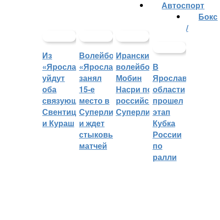
Автоспорт
Бокс
/
Из
Волейбольный
Иранский
«Ярославича»
«Ярославич»
волейболист
В
уйдут
занял
Мобин
Ярославской
оба
15-е
Насри покинет
области
связующих:
место в
российскую
прошел
Свентицкис
Суперлиге
Суперлигу
этап
и Кураш
и ждет
Кубка
стыковых
России
матчей
по
ралли