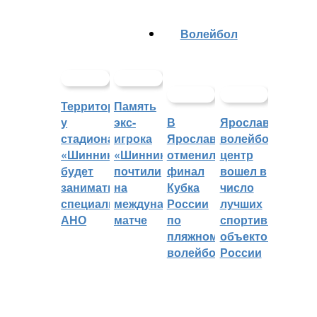
Волейбол
Территорией
Память
у
экс-
В
Ярославский
стадиона
игрока
Ярославле
волейбольный
«Шинник»
«Шинника»
отменили
центр
будет
почтили
финал
вошел в
заниматься
на
Кубка
число
специальное
международном
России
лучших
АНО
матче
по
спортивных
пляжному
объектов
волейболу
России