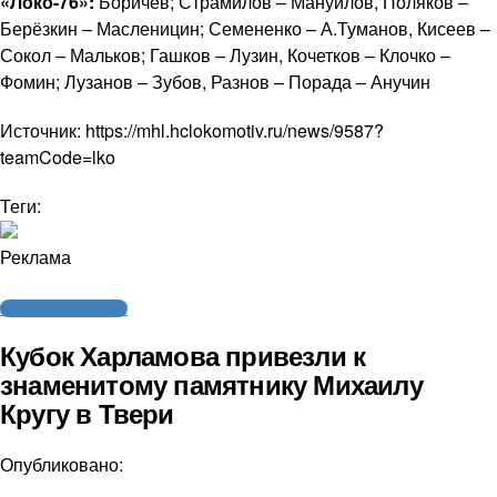
«Локо-76»:
Боричев; Страмилов – Мануилов, Поляков –
Берёзкин – Масленицин; Семененко – А.Туманов, Кисеев –
Сокол – Мальков; Гашков – Лузин, Кочетков – Клочко –
Фомин; Лузанов – Зубов, Разнов – Порада – Анучин
Источник: https://mhl.hclokomotiv.ru/news/9587?
teamCode=lko
Теги:
Реклама
Молодежный хоккей
Кубок Харламова привезли к
знаменитому памятнику Михаилу
Кругу в Твери
Опубликовано: