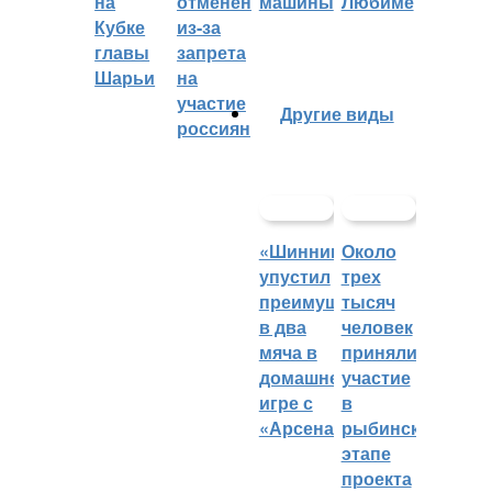
на
отменён
машины
Любиме
Кубке
из-за
главы
запрета
Шарьи
на
участие
Другие виды
россиян
«Шинник»
Около
упустил
трех
преимущество
тысяч
в два
человек
мяча в
приняли
домашней
участие
игре с
в
«Арсеналом»
рыбинском
этапе
проекта