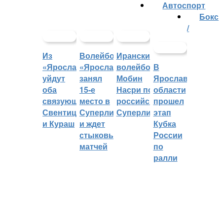
Автоспорт
Бокс
/
Из
Волейбольный
Иранский
«Ярославича»
«Ярославич»
волейболист
В
уйдут
занял
Мобин
Ярославской
оба
15-е
Насри покинет
области
связующих:
место в
российскую
прошел
Свентицкис
Суперлиге
Суперлигу
этап
и Кураш
и ждет
Кубка
стыковых
России
матчей
по
ралли