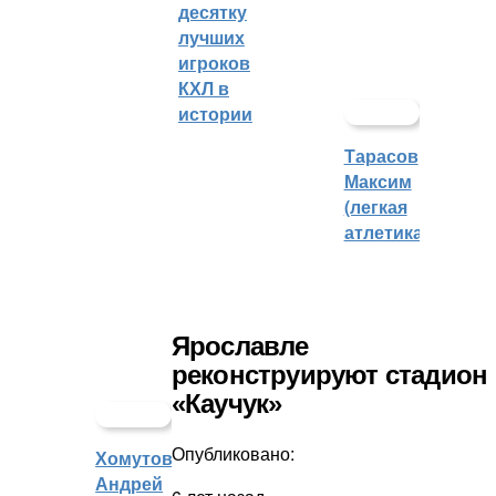
десятку
лучших
игроков
КХЛ в
истории
Тарасов
Максим
(легкая
атлетика)
Ярославле
реконструируют стадион
«Каучук»
Опубликовано:
Хомутов
Андрей