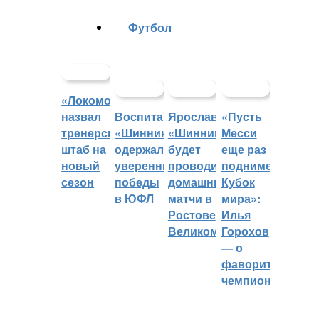
Футбол
«Локомотив»
назвал
Воспитанники
Ярославский
«Пусть
тренерский
«Шинника»
«Шинник»
Месси
штаб на
одержали
будет
еще раз
новый
уверенные
проводить
поднимет
сезон
победы
домашние
Кубок
в ЮФЛ
матчи в
мира»:
Ростове
Илья
Великом
Горохов
— о
фаворитах
чемпионата