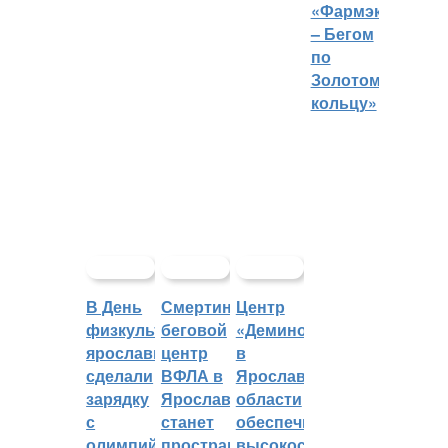
«Фармэко
– Бегом
по
Золотому
кольцу»
В День
Смертин:
Центр
физкультурника
беговой
«Демино»
ярославцы
центр
в
сделали
ВФЛА в
Ярославской
зарядку
Ярославле
области
с
станет
обеспечивают
олимпийским
пространством
высокоскоростным