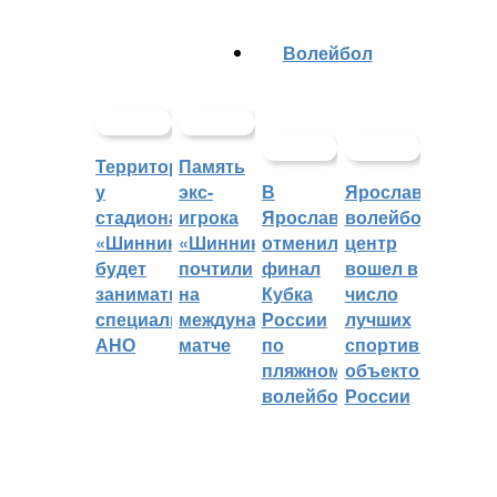
Волейбол
Территорией
Память
у
экс-
В
Ярославский
стадиона
игрока
Ярославле
волейбольный
«Шинник»
«Шинника»
отменили
центр
будет
почтили
финал
вошел в
заниматься
на
Кубка
число
специальное
международном
России
лучших
АНО
матче
по
спортивных
пляжному
объектов
волейболу
России