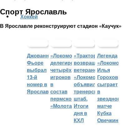
Спорт Ярославль
Хоккей
В Ярославле реконструируют стадион «Каучук»
Джованни
«Локомотив»
«Трактор»
Легенда
Фьоре
делегировал
возвращает
«Локомотива»
выбрал
четырёх
ветеранов,
Илья
13-й
игроков
«Локомотив»
Горохов
номер в
в
объявил
сыграет
Ярославле
состав
тренерский
в
пермского
штаб.
звездном
«Молота»
Итоги
матче
дня в
Кубка
КХЛ
Овечкина