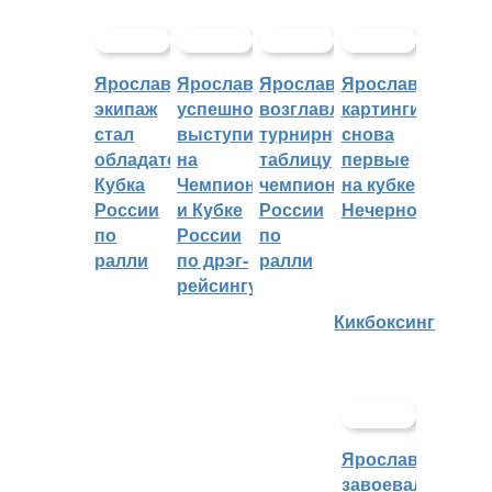
Ярославский
Ярославцы
Ярославцы
Ярославские
экипаж
успешно
возглавляют
картингисты
стал
выступили
турнирную
снова
обладателем
на
таблицу
первые
Кубка
Чемпионате
чемпионата
на кубке
России
и Кубке
России
Нечерноземья
по
России
по
ралли
по дрэг-
ралли
рейсингу
Кикбоксинг
Ярославцы
завоевали