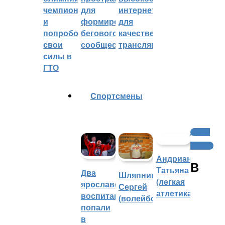
чемпионом
для
интернетом
и
формирования
для
попробовали
бегового
качественных
свои
сообщества
трансляций
силы в
ГТО
Cпортсмены
Другие
новости
Андрианова
В
Татьяна
Два
Шляпников
(легкая
ярославских
Сергей
атлетика)
воспитанника
(волейбол)
попали
в