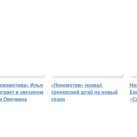
Локомотива» Илья
«Локомотив» назвал
Но
грает в звездном
тренерский штаб на новый
Ев
а Овечкина
сезон
«С