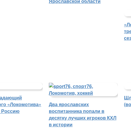
Ярославской области
«Л
тр
се
падающий
Шл
ого «Локомотива»
Два ярославских
(в
в Россию
воспитанника попали в
десятку лучших игроков КХЛ
в истории