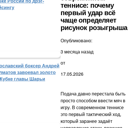
бке России по дрэг-
теннисе: почему
йсингу
первый удар всё
чаще определяет
рисунок розыгрыша
Опубликовано:
3 месяца назад
от
ославский боксер Андрей
лматов завоевал золото
17.05.2026
 Кубке главы Шарьи
Подача давно перестала быть
просто способом ввести мяч в
игру. В современном теннисе
это первый тактический ход,
который заранее задаёт
направление атаки, позицию