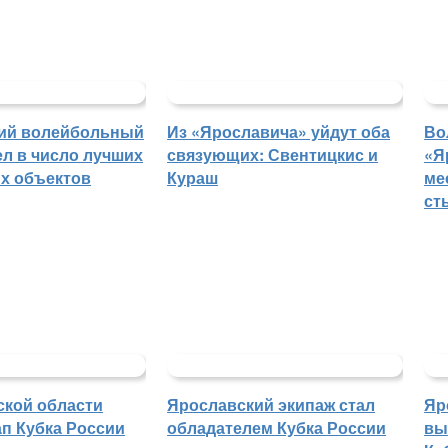
ий волейбольный
Из «Ярославича» уйдут оба
Во
л в число лучших
связующих: Свентицкис и
«Я
х объектов
Кураш
ме
ст
ской области
Ярославский экипаж стал
Яр
п Кубка России
обладателем Кубка России
вы