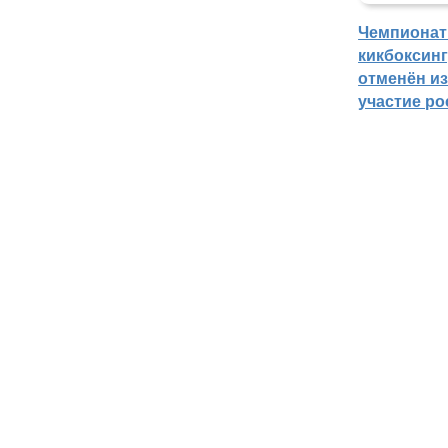
Чемпионат
кикбоксин
отменён из
участие ро