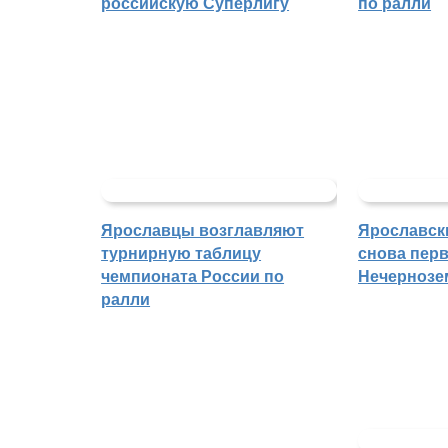
российскую Суперлигу
по ралли
Ярославцы возглавляют
Ярославск
турнирную таблицу
снова перв
чемпионата России по
Нечернозе
ралли