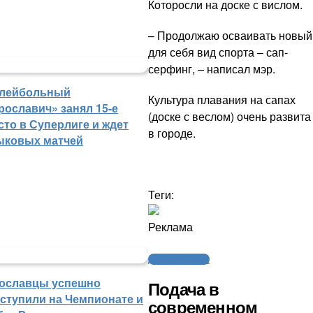
Которосли на доске с вислом.
– Продолжаю осваивать новый
для себя вид спорта – сап-
серфинг, – написал мэр.
лейбольный
Культура плавания на сапах
рославич» занял 15-е
(доске с веслом) очень развита
сто в Суперлиге и ждет
в городе.
ыковых матчей
Теги:
Реклама
Другие новости
ославцы успешно
Подача в
ступили на Чемпионате и
современном