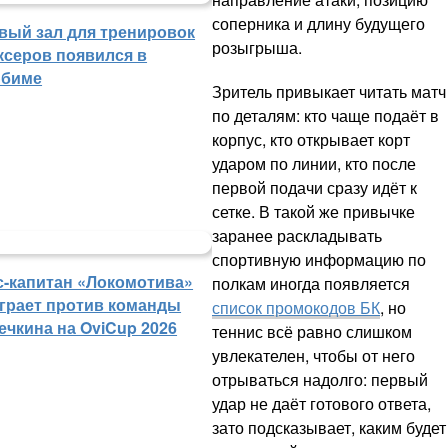
соперника и длину будущего
вый зал для тренировок
розыгрыша.
ксеров появился в
биме
Зритель привыкает читать матч
по деталям: кто чаще подаёт в
корпус, кто открывает корт
ударом по линии, кто после
первой подачи сразу идёт к
сетке. В такой же привычке
заранее раскладывать
спортивную информацию по
с-капитан «Локомотива»
полкам иногда появляется
грает против команды
список промокодов БК
, но
ечкина на OviCup 2026
теннис всё равно слишком
увлекателен, чтобы от него
отрываться надолго: первый
удар не даёт готового ответа,
зато подсказывает, каким будет