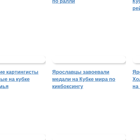
по ралли
Ку
ре
ие картингисты
Ярославцы завоевали
Яр
ые на кубке
медали на Кубке мира по
Хо
мья
кикбоксингу
на