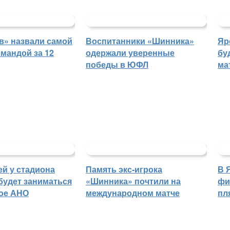
в» назвали самой
Воспитанники «Шинника»
Яр
мандой за 12
одержали уверенные
бу
победы в ЮФЛ
ма
й у стадиона
Память экс-игрока
В 
будет заниматься
«Шинника» почтили на
фи
ое АНО
международном матче
пл