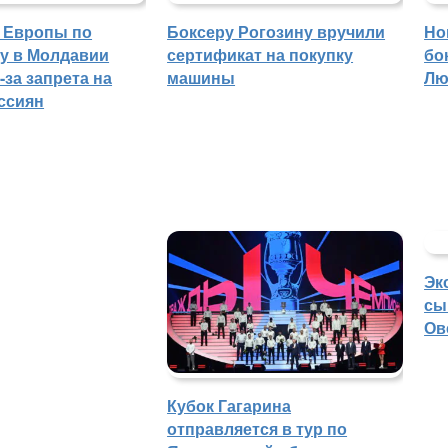
 Европы по
Боксеру Рогозину вручили
Но
гу в Молдавии
сертификат на покупку
бо
-за запрета на
машины
Лю
ссиян
Эк
сы
Ов
Кубок Гагарина
отправляется в тур по