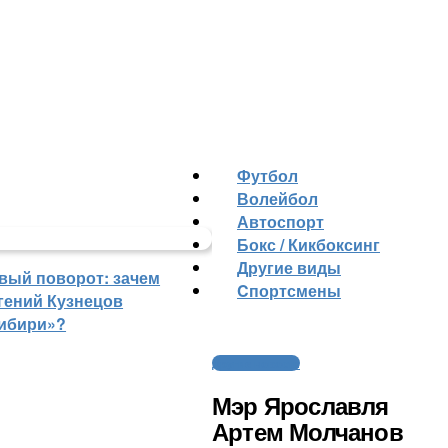
Футбол
Волейбол
Автоспорт
Бокс / Кикбоксинг
Другие виды
вый поворот: зачем
Cпортсмены
гений Кузнецов
ибири»?
Другие новости
Мэр Ярославля
Артем Молчанов