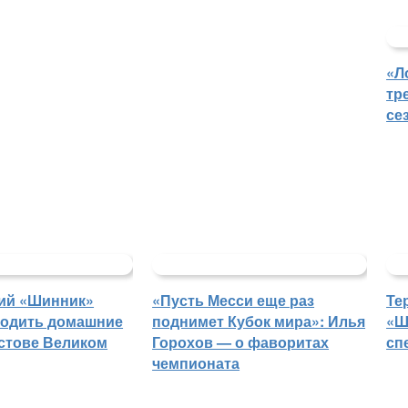
«Л
тр
се
ий «Шинник»
«Пусть Месси еще раз
Те
водить домашние
поднимет Кубок мира»: Илья
«Ш
остове Великом
Горохов — о фаворитах
сп
чемпионата