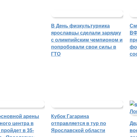
В День физкультурника
См
ярославцы сделали зарядку
ВФ
с олимпийским чемпионом и
пр
попробовали свои силы в
фо
ГТО
со
основной арены
Кубок Гагарина
ного центра в
отправляется в тур по
Дв
пройдет в 35-
Ярославской области
во