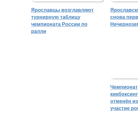
Ярославцы возглавляют
Ярославск
турнирную таблицу
снова перв
чемпионата России по
Нечернозе
ралли
Чемпионат
кикбоксин
отменён из
участие ро