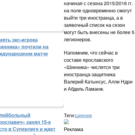
начиная с сезона 2015/2016 гг.
на поле одновременно смогут
выйти три иностранца, а в
заявочный список на сезон
могут быть внесены не более 5
легионеров.
мять экс-игрока
инника» почтили на
Напомним, что сейчас в
ждународном матче
составе ярославского
«Шинника» числятся три
иностранца-защитника
Валерий Катынсус, Алли Ндри
и Абдель Ламанж.
лейбольный
Теги:
шинник
рославич» занял 15-е
сто в Суперлиге и ждет
Реклама