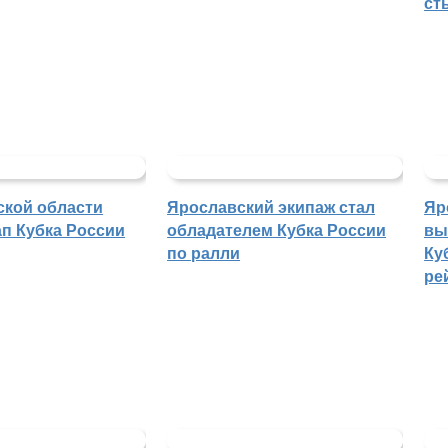
ст
ской области
Ярославский экипаж стал
Яр
п Кубка России
обладателем Кубка России
вы
по ралли
Ку
ре