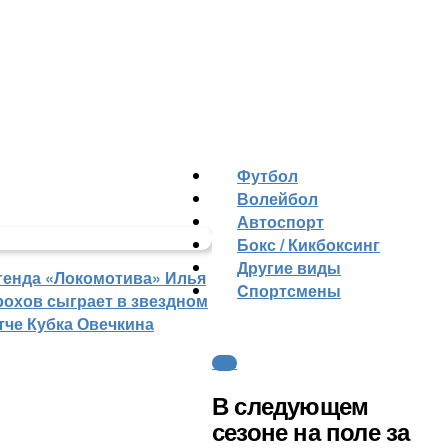
Футбол
Волейбол
Автоспорт
Бокс / Кикбоксинг
Другие виды
генда «Локомотива» Илья
Cпортсмены
рохов сыграет в звездном
тче Кубка Овечкина
ФНЛ
В следующем
сезоне на поле за