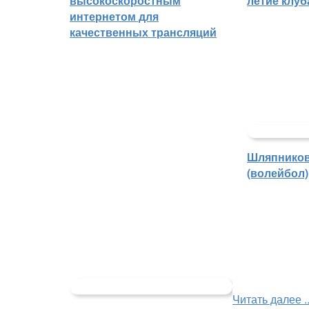
высокоскоростным
летие клу
интернетом для
качественных трансляций
Шляпников
(волейбол)
Читать далее ..