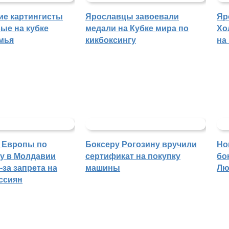
ие картингисты
Ярославцы завоевали
Яр
ые на кубке
медали на Кубке мира по
Хо
мья
кикбоксингу
на
 Европы по
Боксеру Рогозину вручили
Но
гу в Молдавии
сертификат на покупку
бо
-за запрета на
машины
Лю
ссиян