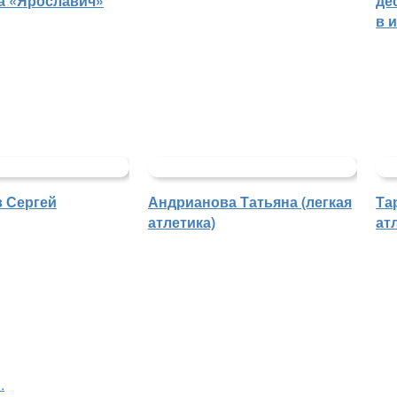
ба «Ярославич»
де
в 
 Сергей
Андрианова Татьяна (легкая
Та
атлетика)
ат
.