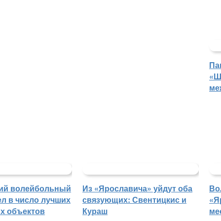
Па
«Ш
ме
ий волейбольный
Из «Ярославича» уйдут оба
Во
л в число лучших
связующих: Свентицкис и
«Я
х объектов
Кураш
ме