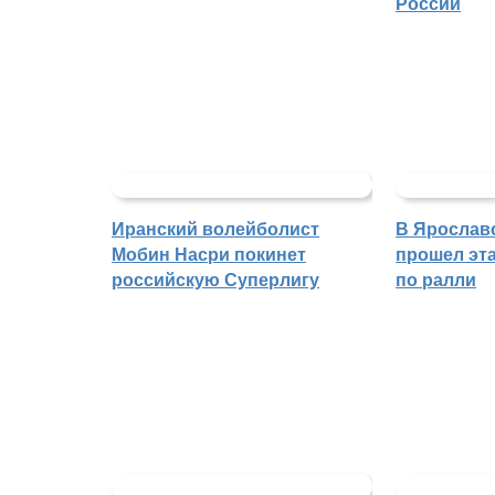
России
Иранский волейболист
В Ярослав
Мобин Насри покинет
прошел эта
российскую Суперлигу
по ралли