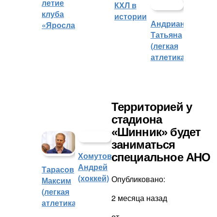
летие
КХЛ в
клуба
истории
Андрианова
«Ярославич»
Татьяна
(легкая
атлетика)
Территорией у
стадиона
«Шинник» будет
заниматься
Хомутов
специальное АНО
Андрей
Тарасов
(хоккей)
Опубликовано:
Максим
(легкая
2 месяца назад
атлетика)
от