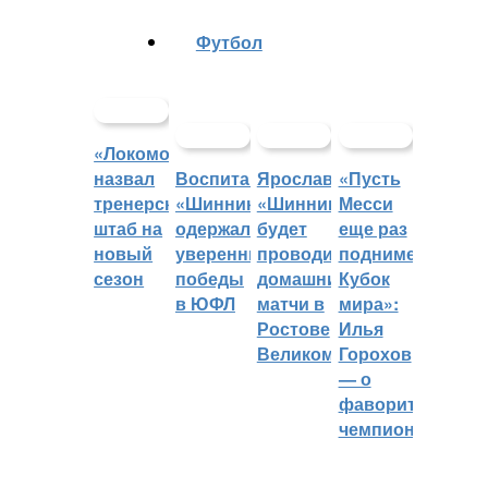
Футбол
«Локомотив»
назвал
Воспитанники
Ярославский
«Пусть
тренерский
«Шинника»
«Шинник»
Месси
штаб на
одержали
будет
еще раз
новый
уверенные
проводить
поднимет
сезон
победы
домашние
Кубок
в ЮФЛ
матчи в
мира»:
Ростове
Илья
Великом
Горохов
— о
фаворитах
чемпионата