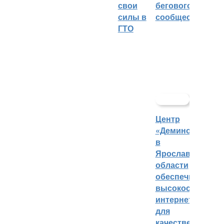
свои
бегового
силы в
сообщества
ГТО
Центр
«Демино»
в
Ярославской
области
обеспечивают
высокоскорост
интернетом
для
качественных