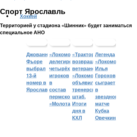
Спорт Ярославль
Хоккей
Территорией у стадиона «Шинник» будет заниматься
специальное АНО
Джованни
«Локомотив»
«Трактор»
Легенда
Фьоре
делегировал
возвращает
«Локомотива»
выбрал
четырёх
ветеранов,
Илья
13-й
игроков
«Локомотив»
Горохов
номер в
в
объявил
сыграет
Ярославле
состав
тренерский
в
пермского
штаб.
звездном
«Молота»
Итоги
матче
дня в
Кубка
КХЛ
Овечкина