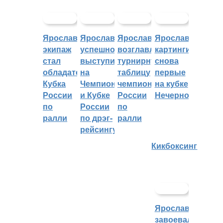
Ярославский
Ярославцы
Ярославцы
Ярославские
экипаж
успешно
возглавляют
картингисты
стал
выступили
турнирную
снова
обладателем
на
таблицу
первые
Кубка
Чемпионате
чемпионата
на кубке
России
и Кубке
России
Нечерноземья
по
России
по
ралли
по дрэг-
ралли
рейсингу
Кикбоксинг
Ярославцы
завоевали