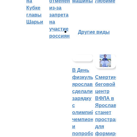
на
отменён
машины
Любиме
Кубке
из-за
главы
запрета
Шарьи
на
участие
Другие виды
россиян
В День
физкультурника
Смертин:
ярославцы
беговой
сделали
центр
зарядку
ВФЛА в
с
Ярославле
олимпийским
станет
чемпионом
пространством
и
для
попробовали
формирования