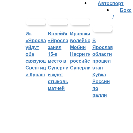
Автоспорт
Бокс
/
Из
Волейбольный
Иранский
«Ярославича»
«Ярославич»
волейболист
В
уйдут
занял
Мобин
Ярославской
оба
15-е
Насри покинет
области
связующих:
место в
российскую
прошел
Свентицкис
Суперлиге
Суперлигу
этап
и Кураш
и ждет
Кубка
стыковых
России
матчей
по
ралли