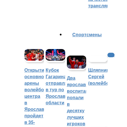
трансляций
Cпортсмены
ФНЛ
Шляпников
Открытие
Кубок
Сергей
основной
Гагарина
Два
(волейбол)
арены
отправляется
ярославских
волейбольного
в тур по
воспитанника
центра
Ярославской
попали
в
области
в
Ярославле
десятку
пройдет
лучших
в 35-
игроков