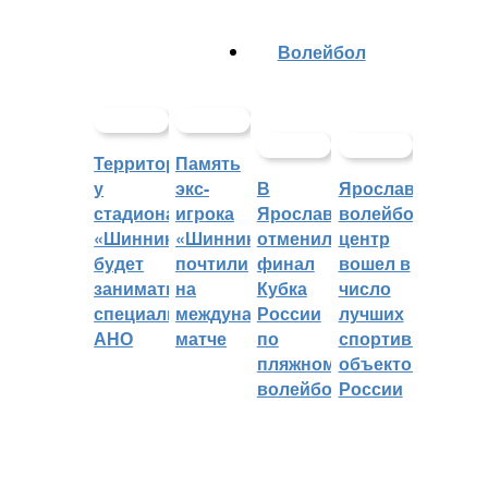
Волейбол
Территорией
Память
у
экс-
В
Ярославский
стадиона
игрока
Ярославле
волейбольный
«Шинник»
«Шинника»
отменили
центр
будет
почтили
финал
вошел в
заниматься
на
Кубка
число
специальное
международном
России
лучших
АНО
матче
по
спортивных
пляжному
объектов
волейболу
России