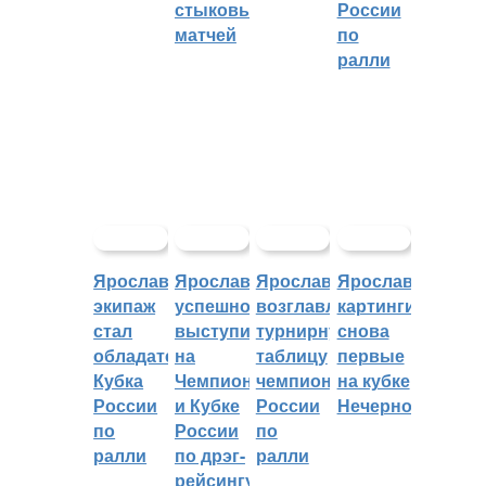
стыковых
России
матчей
по
ралли
Ярославский
Ярославцы
Ярославцы
Ярославские
экипаж
успешно
возглавляют
картингисты
стал
выступили
турнирную
снова
обладателем
на
таблицу
первые
Кубка
Чемпионате
чемпионата
на кубке
России
и Кубке
России
Нечерноземья
по
России
по
ралли
по дрэг-
ралли
рейсингу