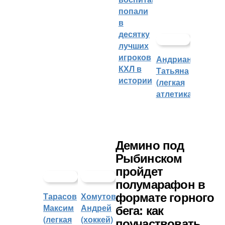
попали
в
десятку
лучших
игроков
Андрианова
КХЛ в
Татьяна
истории
(легкая
атлетика)
Демино под
Рыбинском
пройдет
полумарафон в
Тарасов
Хомутов
формате горного
Максим
Андрей
бега: как
(легкая
(хоккей)
поучаствовать