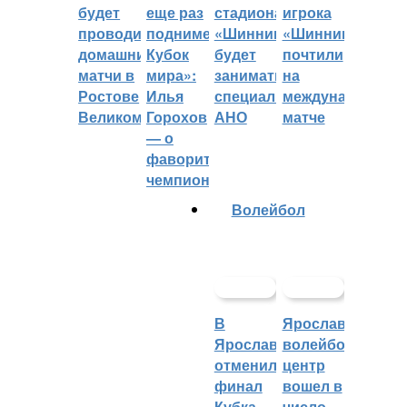
будет
еще раз
стадиона
игрока
проводить
поднимет
«Шинник»
«Шинника»
домашние
Кубок
будет
почтили
матчи в
мира»:
заниматься
на
Ростове
Илья
специальное
международном
Великом
Горохов
АНО
матче
— о
фаворитах
чемпионата
Волейбол
В
Ярославский
Ярославле
волейбольный
отменили
центр
финал
вошел в
Кубка
число