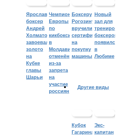
Ярославский
Чемпионат
Боксеру
Новый
боксер
Европы
Рогозину
зал для
Андрей
по
вручили
тренировок
Холматов
кикбоксингу
сертификат
боксеров
завоевал
в
на
появился
золото
Молдавии
покупку
в
на
отменён
машины
Любиме
Кубке
из-за
главы
запрета
Шарьи
на
участие
Другие виды
россиян
Кубок
Экс-
Гагарина
капитан