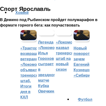
Спорт Ярославль
Хоккей
В Демино под Рыбинском пройдет полумарафон в
формате горного бега: как поучаствовать
Легенда
«Локомотив»
«Локомотива»
назвал
«Трактор»
Новый
Илья
тренерский
возвращает
поворот:
Горохов
штаб на
ветеранов,
зачем
сыграет
новый
«Локомотив»
Евгений
в
сезон
объявил
Кузнецов
звездном
тренерский
«Сибири»?
матче
штаб.
Кубка
Итоги
Овечкина
дня в
КХЛ
Футбол