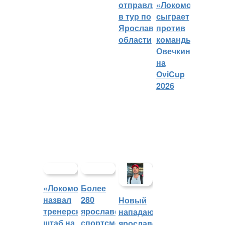
отправляется
«Локомотива»
в тур по
сыграет
Ярославской
против
области
команды
Овечкина
на
OviCup
2026
«Локомотив»
Более
назвал
280
Новый
тренерский
ярославских
нападающий
штаб на
спортсменов
ярославского