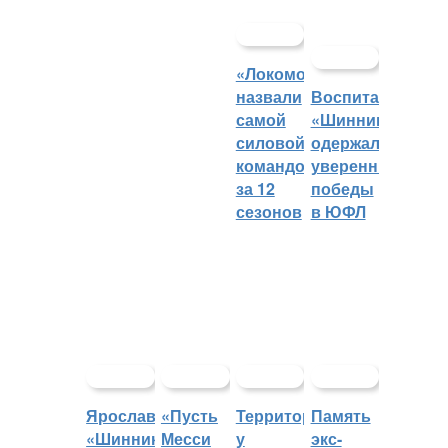
«Локомотив»
назвали
Воспитанники
самой
«Шинника»
силовой
одержали
командой
уверенные
за 12
победы
сезонов
в ЮФЛ
Ярославский
«Пусть
Территорией
Память
«Шинник»
Месси
у
экс-