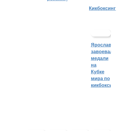
Кикбоксинг
Ярославцы
завоевали
медали
на
Кубке
мира по
кикбоксингу