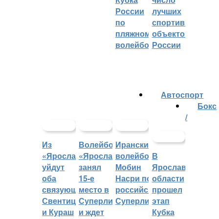
России
лучших
по
спортивных
пляжному
объектов
волейболу
России
Автоспорт
Бокс
/
Из
Волейбольный
Иранский
«Ярославича»
«Ярославич»
волейболист
В
уйдут
занял
Мобин
Ярославской
оба
15-е
Насри покинет
области
связующих:
место в
российскую
прошел
Свентицкис
Суперлиге
Суперлигу
этап
и Кураш
и ждет
Кубка