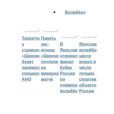
Волейбол
Территорией
Память
у
экс-
В
Ярославский
стадиона
игрока
Ярославле
волейбольный
«Шинник»
«Шинника»
отменили
центр
будет
почтили
финал
вошел в
заниматься
на
Кубка
число
специальное
международном
России
лучших
АНО
матче
по
спортивных
пляжному
объектов
волейболу
России