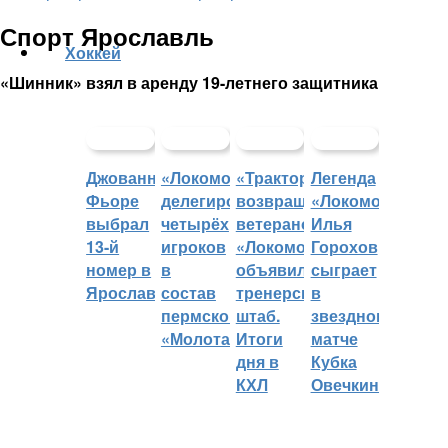
Спорт Ярославль
Хоккей
«Шинник» взял в аренду 19-летнего защитника
Джованни
«Локомотив»
«Трактор»
Легенда
Фьоре
делегировал
возвращает
«Локомотива»
выбрал
четырёх
ветеранов,
Илья
13-й
игроков
«Локомотив»
Горохов
номер в
в
объявил
сыграет
Ярославле
состав
тренерский
в
пермского
штаб.
звездном
«Молота»
Итоги
матче
дня в
Кубка
КХЛ
Овечкина