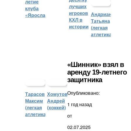
летие
лучших
клуба
игроков
Андрианова
«Ярославич»
КХЛ в
Татьяна
истории
(легкая
атлетика)
«Шинник» взял в
аренду 19-летнего
защитника
Опубликовано:
Тарасов
Хомутов
Максим
Андрей
1 год назад
(легкая
(хоккей)
атлетика)
от
02.07.2025