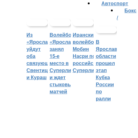
Автоспорт
Бокс
/
Из
Волейбольный
Иранский
«Ярославича»
«Ярославич»
волейболист
В
уйдут
занял
Мобин
Ярославской
оба
15-е
Насри покинет
области
связующих:
место в
российскую
прошел
Свентицкис
Суперлиге
Суперлигу
этап
и Кураш
и ждет
Кубка
стыковых
России
матчей
по
ралли