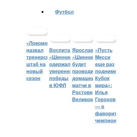
Футбол
«Локомотив»
назвал
Воспитанники
Ярославский
«Пусть
тренерский
«Шинника»
«Шинник»
Месси
штаб на
одержали
будет
еще раз
новый
уверенные
проводить
поднимет
сезон
победы
домашние
Кубок
в ЮФЛ
матчи в
мира»:
Ростове
Илья
Великом
Горохов
— о
фаворитах
чемпионата