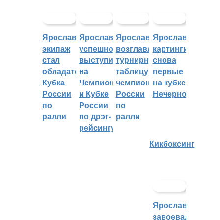
Ярославский
Ярославцы
Ярославцы
Ярославские
экипаж
успешно
возглавляют
картингисты
стал
выступили
турнирную
снова
обладателем
на
таблицу
первые
Кубка
Чемпионате
чемпионата
на кубке
России
и Кубке
России
Нечерноземья
по
России
по
ралли
по дрэг-
ралли
рейсингу
Кикбоксинг
Ярославцы
завоевали