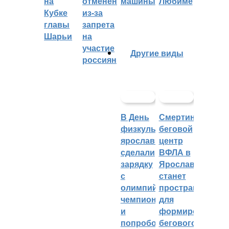
на
отменён
машины
Любиме
Кубке
из-за
главы
запрета
Шарьи
на
участие
Другие виды
россиян
В День
Смертин:
физкультурника
беговой
ярославцы
центр
сделали
ВФЛА в
зарядку
Ярославле
с
станет
олимпийским
пространством
чемпионом
для
и
формирования
попробовали
бегового