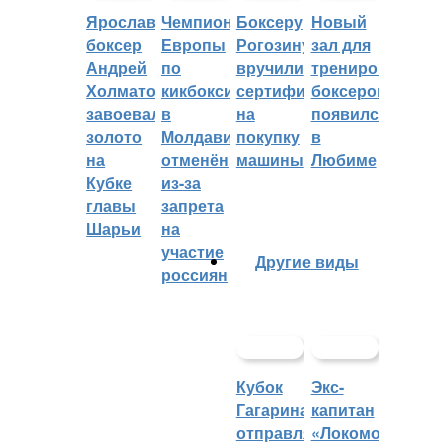
Ярославский
Чемпионат
Боксеру
Новый
боксер
Европы
Рогозину
зал для
Андрей
по
вручили
тренировок
Холматов
кикбоксингу
сертификат
боксеров
завоевал
в
на
появился
золото
Молдавии
покупку
в
на
отменён
машины
Любиме
Кубке
из-за
главы
запрета
Шарьи
на
участие
Другие виды
россиян
Кубок
Экс-
Гагарина
капитан
отправляется
«Локомотива»