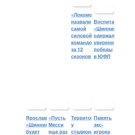
«Локомотив»
назвали
Воспитанники
самой
«Шинника»
силовой
одержали
командой
уверенные
за 12
победы
сезонов
в ЮФЛ
Ярославский
«Пусть
Территорией
Память
«Шинник»
Месси
у
экс-
будет
еще раз
стадиона
игрока