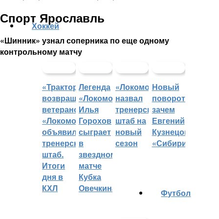
Спорт Ярославль
Хоккей
«Шинник» узнал соперника по еще одному
контрольному матчу
«Трактор»
Легенда
«Локомотив»
Новый
возвращает
«Локомотива»
назвал
поворот:
ветеранов,
Илья
тренерский
зачем
«Локомотив»
Горохов
штаб на
Евгений
объявил
сыграет
новый
Кузнецов
тренерский
в
сезон
«Сибири»?
штаб.
звездном
Итоги
матче
дня в
Кубка
КХЛ
Овечкина
Футбол