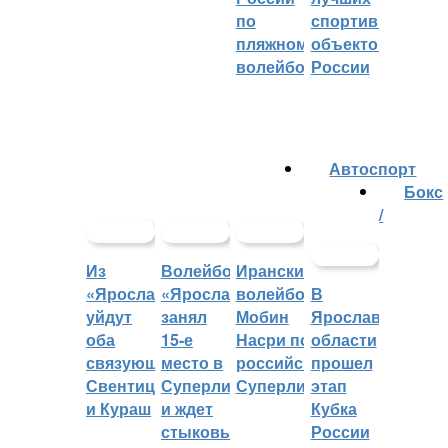
по
спортивных
пляжному
объектов
волейболу
России
Автоспорт
Бокс
/
Из
Волейбольный
Иранский
«Ярославича»
«Ярославич»
волейболист
В
уйдут
занял
Мобин
Ярославской
оба
15-е
Насри покинет
области
связующих:
место в
российскую
прошел
Свентицкис
Суперлиге
Суперлигу
этап
и Кураш
и ждет
Кубка
стыковых
России