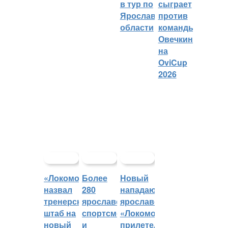
в тур по
сыграет
Ярославской
против
области
команды
Овечкина
на
OviCup
2026
«Локомотив»
Более
Новый
назвал
280
нападающий
тренерский
ярославских
ярославского
штаб на
спортсменов
«Локомотива»
новый
и
прилетел