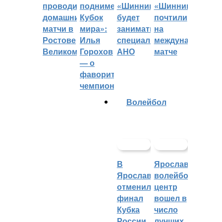
проводить
поднимет
«Шинник»
«Шинника»
домашние
Кубок
будет
почтили
матчи в
мира»:
заниматься
на
Ростове
Илья
специальное
международном
Великом
Горохов
АНО
матче
— о
фаворитах
чемпионата
Волейбол
В
Ярославский
Ярославле
волейбольный
отменили
центр
финал
вошел в
Кубка
число
России
лучших