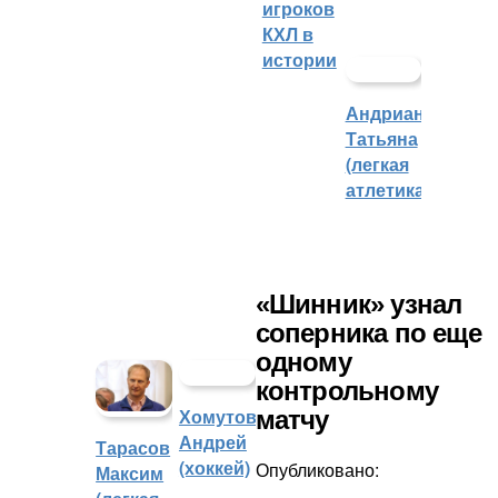
игроков
КХЛ в
истории
Андрианова
Татьяна
(легкая
атлетика)
«Шинник» узнал
соперника по еще
одному
контрольному
Хомутов
матчу
Андрей
Тарасов
(хоккей)
Опубликовано:
Максим