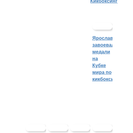
Кикбоксинг
Ярославцы
завоевали
медали
на
Кубке
мира по
кикбоксингу