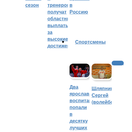
сезон
тренеров
в
получат
Россию
областные
выплаты
за
высокие
Cпортсмены
достижения
Футбол
Два
Шляпников
ярославских
Сергей
воспитанника
(волейбол)
попали
в
десятку
лучших