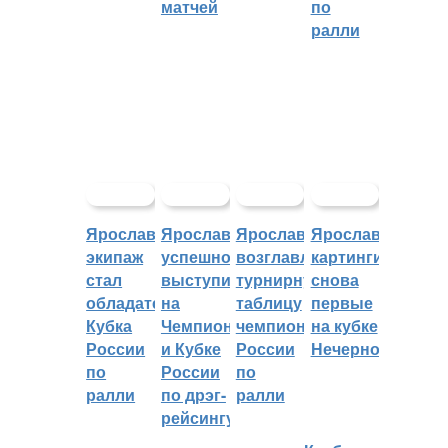
матчей
по
ралли
Ярославский
Ярославцы
Ярославцы
Ярославские
экипаж
успешно
возглавляют
картингисты
стал
выступили
турнирную
снова
обладателем
на
таблицу
первые
Кубка
Чемпионате
чемпионата
на кубке
России
и Кубке
России
Нечерноземья
по
России
по
ралли
по дрэг-
ралли
рейсингу