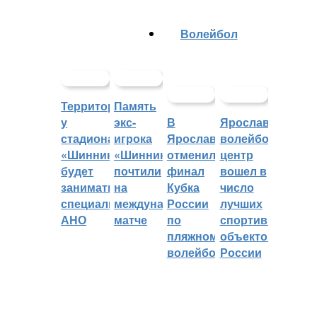
Волейбол
Территорией
Память
у
экс-
В
Ярославский
стадиона
игрока
Ярославле
волейбольный
«Шинник»
«Шинника»
отменили
центр
будет
почтили
финал
вошел в
заниматься
на
Кубка
число
специальное
международном
России
лучших
АНО
матче
по
спортивных
пляжному
объектов
волейболу
России