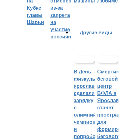
на
отменён
машины
Любиме
Кубке
из-за
главы
запрета
Шарьи
на
участие
Другие виды
россиян
В День
Смертин:
физкультурника
беговой
ярославцы
центр
сделали
ВФЛА в
зарядку
Ярославле
с
станет
олимпийским
пространством
чемпионом
для
и
формирования
попробовали
бегового