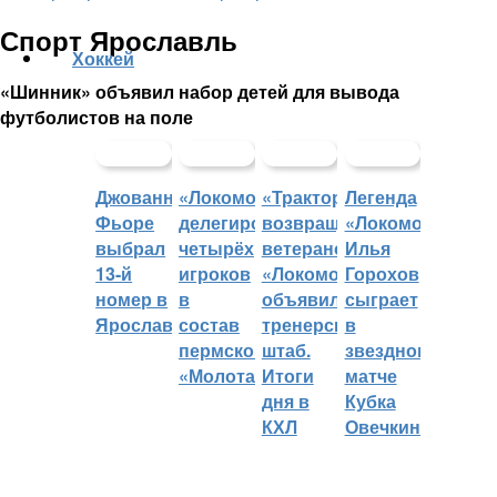
Спорт Ярославль
Хоккей
«Шинник» объявил набор детей для вывода
футболистов на поле
Джованни
«Локомотив»
«Трактор»
Легенда
Фьоре
делегировал
возвращает
«Локомотива»
выбрал
четырёх
ветеранов,
Илья
13-й
игроков
«Локомотив»
Горохов
номер в
в
объявил
сыграет
Ярославле
состав
тренерский
в
пермского
штаб.
звездном
«Молота»
Итоги
матче
дня в
Кубка
КХЛ
Овечкина