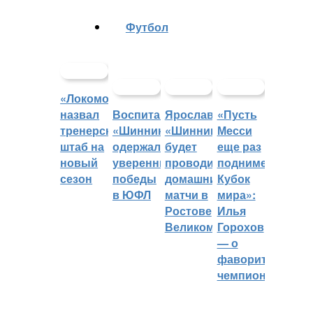
Футбол
«Локомотив»
назвал
Воспитанники
Ярославский
«Пусть
тренерский
«Шинника»
«Шинник»
Месси
штаб на
одержали
будет
еще раз
новый
уверенные
проводить
поднимет
сезон
победы
домашние
Кубок
в ЮФЛ
матчи в
мира»:
Ростове
Илья
Великом
Горохов
— о
фаворитах
чемпионата