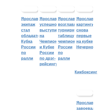
Ярославский
Ярославцы
Ярославцы
Ярославские
экипаж
успешно
возглавляют
картингисты
стал
выступили
турнирную
снова
обладателем
на
таблицу
первые
Кубка
Чемпионате
чемпионата
на кубке
России
и Кубке
России
Нечерноземья
по
России
по
ралли
по дрэг-
ралли
рейсингу
Кикбоксинг
Ярославцы
завоевали