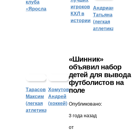
клуба
игроков
Андрианова
«Ярославич»
КХЛ в
Татьяна
истории
(легкая
атлетика)
«Шинник»
объявил набор
детей для вывода
футболистов на
Тарасов
Хомутов
поле
Максим
Андрей
(легкая
(хоккей)
Опубликовано:
атлетика)
3 года назад
от