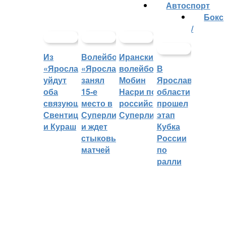
Автоспорт
Бокс
/
Из
Волейбольный
Иранский
«Ярославича»
«Ярославич»
волейболист
В
уйдут
занял
Мобин
Ярославской
оба
15-е
Насри покинет
области
связующих:
место в
российскую
прошел
Свентицкис
Суперлиге
Суперлигу
этап
и Кураш
и ждет
Кубка
стыковых
России
матчей
по
ралли