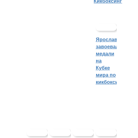
Кикбоксинг
Ярославцы
завоевали
медали
на
Кубке
мира по
кикбоксингу