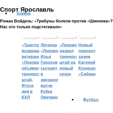
Спорт Ярославль
Хоккей
Роман Войдель: «Трибуны болели против «Шинника»?
Нас это только подстегивало»
«Трактор»
Легенда
«Локомотив»
Новый
возвращает
«Локомотива»
назвал
поворот:
ветеранов,
Илья
тренерский
зачем
«Локомотив»
Горохов
штаб на
Евгений
объявил
сыграет
новый
Кузнецов
тренерский
в
сезон
«Сибири»?
штаб.
звездном
Итоги
матче
дня в
Кубка
КХЛ
Овечкина
Футбол