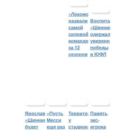
«Локомотив»
назвали
Воспитанники
самой
«Шинника»
силовой
одержали
командой
уверенные
за 12
победы
сезонов
в ЮФЛ
Ярославский
«Пусть
Территорией
Память
«Шинник»
Месси
у
экс-
будет
еще раз
стадиона
игрока