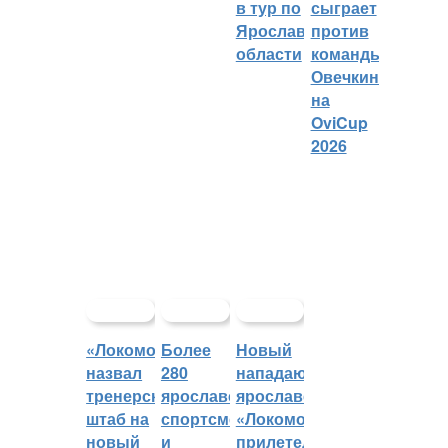
в тур по
сыграет
Ярославской
против
области
команды
Овечкина
на
OviCup
2026
«Локомотив»
Более
Новый
назвал
280
нападающий
тренерский
ярославских
ярославского
штаб на
спортсменов
«Локомотива»
новый
и
прилетел