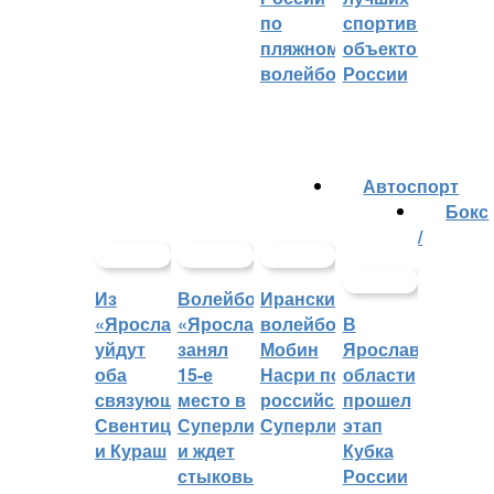
по
спортивных
пляжному
объектов
волейболу
России
Автоспорт
Бокс
/
Из
Волейбольный
Иранский
«Ярославича»
«Ярославич»
волейболист
В
уйдут
занял
Мобин
Ярославской
оба
15-е
Насри покинет
области
связующих:
место в
российскую
прошел
Свентицкис
Суперлиге
Суперлигу
этап
и Кураш
и ждет
Кубка
стыковых
России