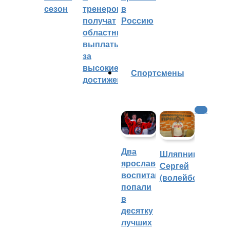
сезон
тренеров
в
получат
Россию
областные
выплаты
за
высокие
Cпортсмены
достижения
ФНЛ
Два
Шляпников
ярославских
Сергей
воспитанника
(волейбол)
попали
в
десятку
лучших