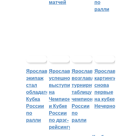
матчей
по
ралли
Ярославский
Ярославцы
Ярославцы
Ярославские
экипаж
успешно
возглавляют
картингисты
стал
выступили
турнирную
снова
обладателем
на
таблицу
первые
Кубка
Чемпионате
чемпионата
на кубке
России
и Кубке
России
Нечерноземья
по
России
по
ралли
по дрэг-
ралли
рейсингу