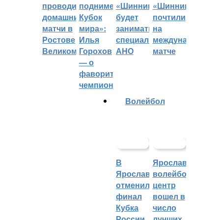
проводить
поднимет
«Шинник»
«Шинника»
домашние
Кубок
будет
почтили
матчи в
мира»:
заниматься
на
Ростове
Илья
специальное
международном
Великом
Горохов
АНО
матче
— о
фаворитах
чемпионата
Волейбол
В
Ярославский
Ярославле
волейбольный
отменили
центр
финал
вошел в
Кубка
число
России
лучших