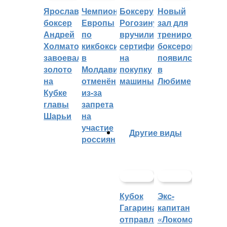
Ярославский
Чемпионат
Боксеру
Новый
боксер
Европы
Рогозину
зал для
Андрей
по
вручили
тренировок
Холматов
кикбоксингу
сертификат
боксеров
завоевал
в
на
появился
золото
Молдавии
покупку
в
на
отменён
машины
Любиме
Кубке
из-за
главы
запрета
Шарьи
на
участие
Другие виды
россиян
Кубок
Экс-
Гагарина
капитан
отправляется
«Локомотива»