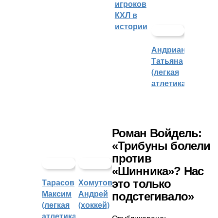
игроков
КХЛ в
истории
Андрианова
Татьяна
(легкая
атлетика)
Роман Войдель:
«Трибуны болели
против
«Шинника»? Нас
Тарасов
Хомутов
это только
Максим
Андрей
подстегивало»
(легкая
(хоккей)
атлетика)