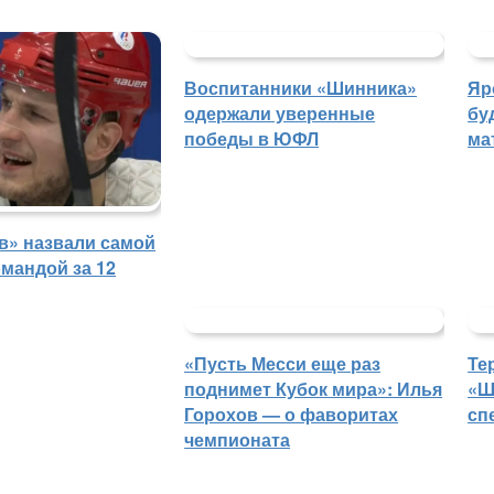
Воспитанники «Шинника»
Яр
одержали уверенные
бу
победы в ЮФЛ
ма
в» назвали самой
мандой за 12
«Пусть Месси еще раз
Те
поднимет Кубок мира»: Илья
«Ш
Горохов — о фаворитах
сп
чемпионата