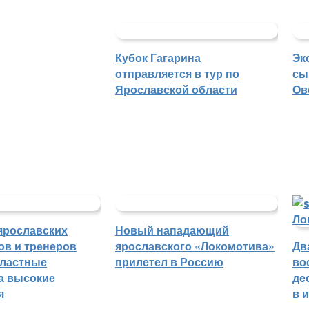
Кубок Гагарина
Эк
отправляется в тур по
сы
Ярославской области
Ов
ярославских
Новый нападающий
ов и тренеров
ярославского «Локомотива»
Дв
бластные
прилетел в Россию
во
а высокие
де
я
в 