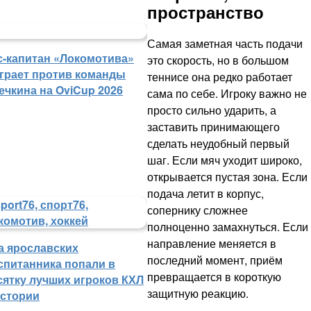
пространство
Самая заметная часть подачи
с-капитан «Локомотива»
это скорость, но в большом
грает против команды
теннисе она редко работает
ечкина на OviCup 2026
сама по себе. Игроку важно не
просто сильно ударить, а
заставить принимающего
сделать неудобный первый
шаг. Если мяч уходит широко,
открывается пустая зона. Если
подача летит в корпус,
сопернику сложнее
полноценно замахнуться. Если
направление меняется в
а ярославских
последний момент, приём
спитанника попали в
превращается в короткую
сятку лучших игроков КХЛ
защитную реакцию.
истории