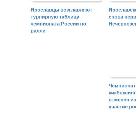
Ярославцы возглавляют
Ярославск
турнирную таблицу
снова перв
чемпионата России по
Нечернозе
ралли
Чемпионат
кикбоксин
отменён из
участие ро