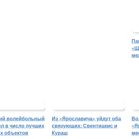
Па
«Ш
ме
ий волейбольный
Из «Ярославича» уйдут оба
Во
л в число лучших
связующих: Свентицкис и
«Я
х объектов
Кураш
ме