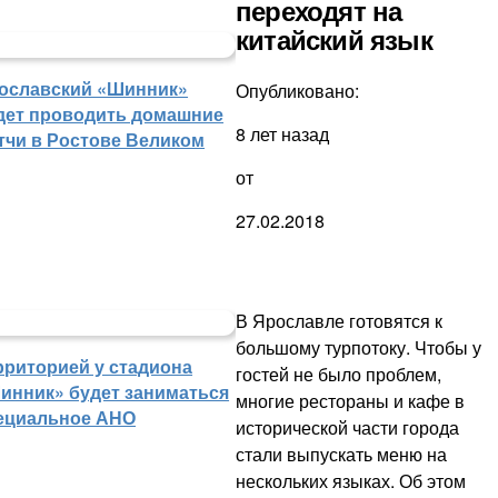
переходят на
китайский язык
ославский «Шинник»
Опубликовано:
дет проводить домашние
8 лет назад
тчи в Ростове Великом
от
27.02.2018
В Ярославле готовятся к
большому турпотоку. Чтобы у
рриторией у стадиона
гостей не было проблем,
инник» будет заниматься
многие рестораны и кафе в
ециальное АНО
исторической части города
стали выпускать меню на
нескольких языках. Об этом