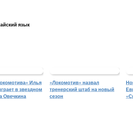
тайский язык
Локомотива» Илья
«Локомотив» назвал
Но
грает в звездном
тренерский штаб на новый
Ев
а Овечкина
сезон
«С