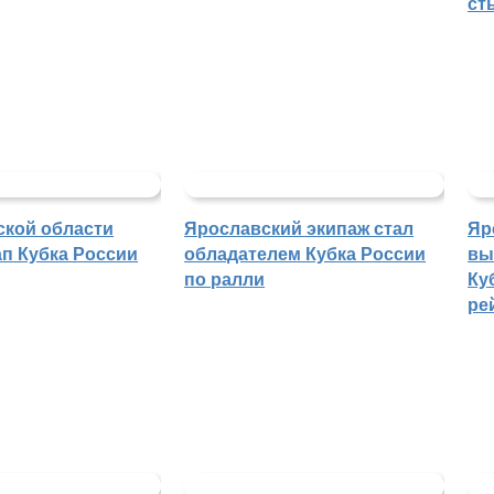
ст
ской области
Ярославский экипаж стал
Яр
п Кубка России
обладателем Кубка России
вы
по ралли
Ку
ре