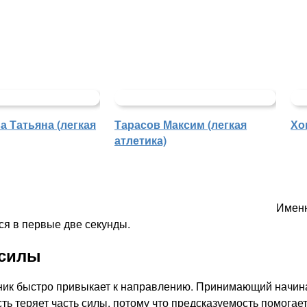
 Татьяна (легкая
Тарасов Максим (легкая
Хо
атлетика)
Именн
тся в первые две секунды.
 силы
рник быстро привыкает к направлению. Принимающий начина
сть теряет часть силы, потому что предсказуемость помогае