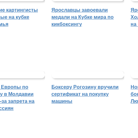
ие картингисты
Ярославцы завоевали
Яр
ые на кубке
медали на Кубке мира по
Хо
мья
кикбоксингу
на
 Европы по
Боксеру Рогозину вручили
Но
гу в Молдавии
сертификат на покупку
бо
-за запрета на
машины
Лю
ссиян