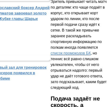
Зритель привыкает читать матч
по деталям: кто чаще подаёт в
ославский боксер Андрей
корпус, кто открывает корт
лматов завоевал золото
ударом по линии, кто после
 Кубке главы Шарьи
первой подачи сразу идёт к
сетке. В такой же привычке
заранее раскладывать
спортивную информацию по
полкам иногда появляется
список промокодов БК
, но
теннис всё равно слишком
увлекателен, чтобы от него
вый зал для тренировок
отрываться надолго: первый
ксеров появился в
удар не даёт готового ответа,
биме
зато подсказывает, каким будет
следующий ход.
Подача задаёт не
скорость, а