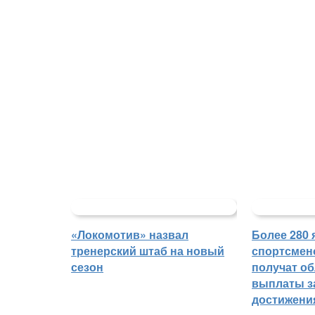
«Локомотив» назвал
Более 280 
тренерский штаб на новый
спортсмен
сезон
получат о
выплаты з
достижени