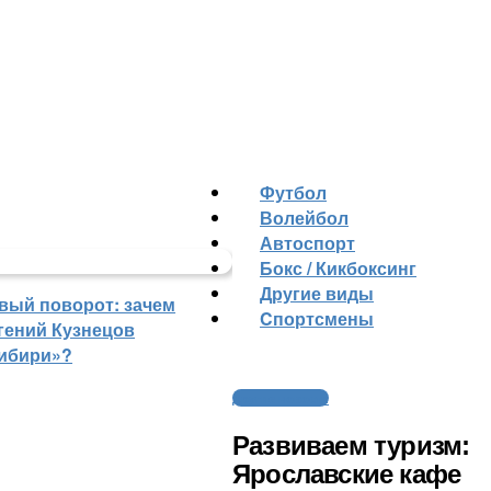
Футбол
Волейбол
Автоспорт
Бокс / Кикбоксинг
Другие виды
вый поворот: зачем
Cпортсмены
гений Кузнецов
ибири»?
Другие новости
Развиваем туризм:
Ярославские кафе