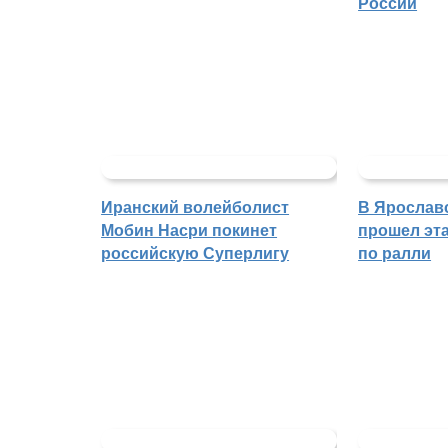
России
Иранский волейболист
В Ярослав
Мобин Насри покинет
прошел эта
российскую Суперлигу
по ралли