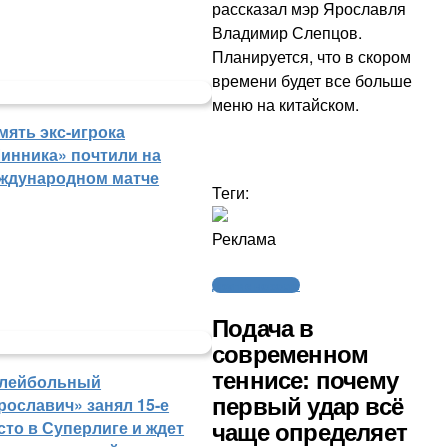
рассказал мэр Ярославля
Владимир Слепцов.
Планируется, что в скором
времени будет все больше
меню на китайском.
мять экс-игрока
инника» почтили на
ждународном матче
Теги:
Реклама
Другие новости
Подача в
современном
теннисе: почему
лейбольный
первый удар всё
рославич» занял 15-е
сто в Суперлиге и ждет
чаще определяет