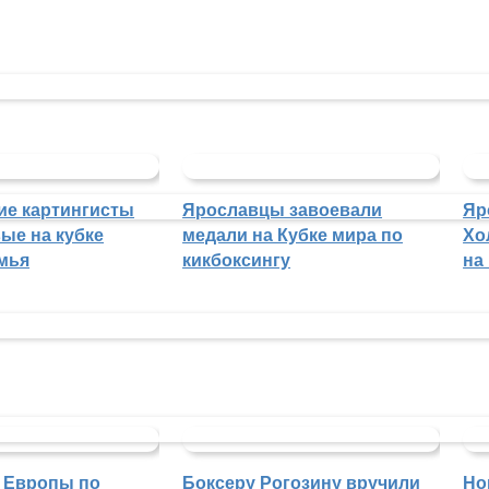
ие картингисты
Ярославцы завоевали
Яр
ые на кубке
медали на Кубке мира по
Хо
мья
кикбоксингу
на
 Европы по
Боксеру Рогозину вручили
Но