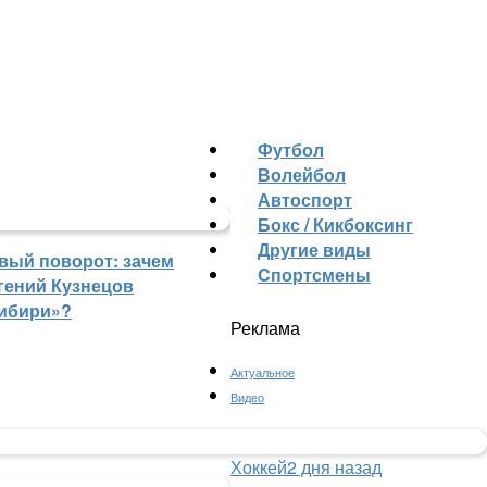
Футбол
Волейбол
Автоспорт
Бокс / Кикбоксинг
Другие виды
вый поворот: зачем
Cпортсмены
гений Кузнецов
ибири»?
Реклама
Актуальное
Видео
Хоккей
2 дня назад