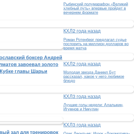
Рыбинский полумарафон «Великий
хлебный путь» впервые пройдет в
вечернем формате
КХЛ
2 года назад
Роман Ротенберг предлагал судье
поспорить на миллион долларов во
время матча
ославский боксер Андрей
КХЛ
2 года назад
лматов завоевал золото
 Кубке главы Шарьи
Молодая звезда Даниил Бут
рассказал, какое у него любимое
блюдо
КХЛ
3 года назад
Лучшие голы недели: Алалыкин,
Игумнов и Никулин
КХЛ
3 года назад
вый зал для тренировок
Олег Леонтьев: Игрок «Локомотива»