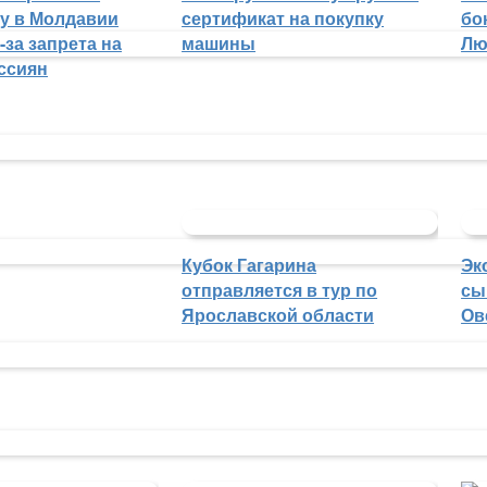
гу в Молдавии
сертификат на покупку
бо
-за запрета на
машины
Лю
ссиян
Кубок Гагарина
Эк
отправляется в тур по
сы
Ярославской области
Ов