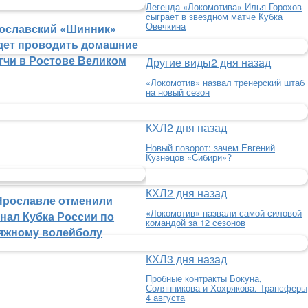
Легенда «Локомотива» Илья Горохов
сыграет в звездном матче Кубка
Овечкина
ославский «Шинник»
дет проводить домашние
тчи в Ростове Великом
Другие виды
2 дня назад
«Локомотив» назвал тренерский штаб
на новый сезон
КХЛ
2 дня назад
Новый поворот: зачем Евгений
Кузнецов «Сибири»?
КХЛ
2 дня назад
Ярославле отменили
«Локомотив» назвали самой силовой
нал Кубка России по
командой за 12 сезонов
яжному волейболу
КХЛ
3 дня назад
Пробные контракты Бокуна,
Солянникова и Хохрякова. Трансферы
4 августа