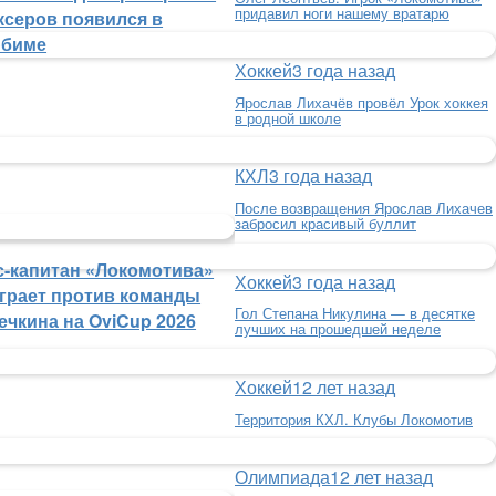
придавил ноги нашему вратарю
ксеров появился в
биме
Хоккей
3 года назад
Ярослав Лихачёв провёл Урок хоккея
в родной школе
КХЛ
3 года назад
После возвращения Ярослав Лихачев
забросил красивый буллит
с-капитан «Локомотива»
Хоккей
3 года назад
грает против команды
Гол Степана Никулина — в десятке
ечкина на OviCup 2026
лучших на прошедшей неделе
Хоккей
12 лет назад
Территория КХЛ. Клубы Локомотив
Олимпиада
12 лет назад