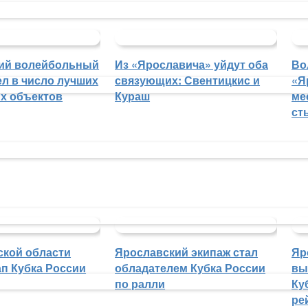
ий волейбольный
Из «Ярославича» уйдут оба
Во
л в число лучших
связующих: Свентицкис и
«Я
х объектов
Кураш
ме
ст
ской области
Ярославский экипаж стал
Яр
п Кубка России
обладателем Кубка России
вы
по ралли
Ку
ре