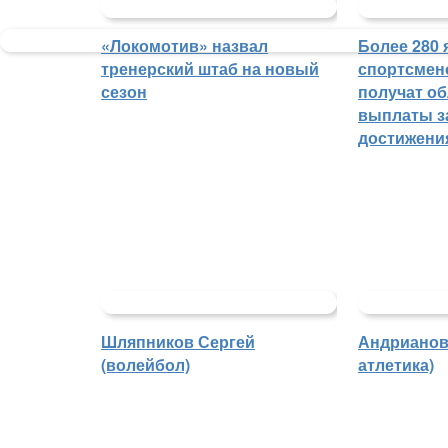
«Локомотив» назвал
Более 280 
тренерский штаб на новый
спортсмен
сезон
получат о
выплаты з
достижени
Шляпников Сергей
Андрианова
(волейбол)
атлетика)