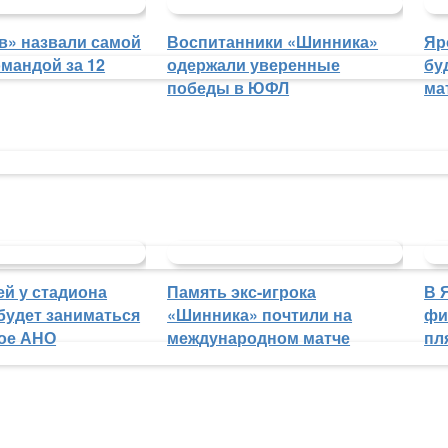
в» назвали самой
Воспитанники «Шинника»
Яр
мандой за 12
одержали уверенные
бу
победы в ЮФЛ
ма
й у стадиона
Память экс-игрока
В 
будет заниматься
«Шинника» почтили на
фи
ое АНО
международном матче
пл