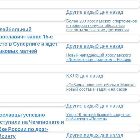
Другие виды
3 дня назад
Более 280 ярославских спортсменов
и тренеров получат областные
лейбольный
выплаты за высокие достижения
рославич» занял 15-е
сто в Суперлиге и ждет
Другие виды
3 дня назад
ыковых матчей
Новый нападающий ярославского
«Локомотива» прилетел в Россию
КХЛ
3 дня назад
«Сибирь» начинает сборы в Минске:
новый состав и задачи на сезон
Другие виды
3 дня назад
ославцы успешно
Умер 19-летний бывший защитник
рыбинского «Полета»
ступили на Чемпионате и
бке России по дрэг-
Другие виды
3 дня назад
йсингу