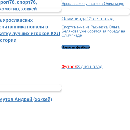
Ярославское участие в Олимпиаде
Олимпиада
12 лет назад
а ярославских
спитанника попали в
Спортсменка из Рыбинска Ольга
Белякова уже борется за победу на
сятку лучших игроков КХЛ
Олимпиаде
истории
Новости футбола
Футбол
3 дня назад
мутов Андрей (хоккей)