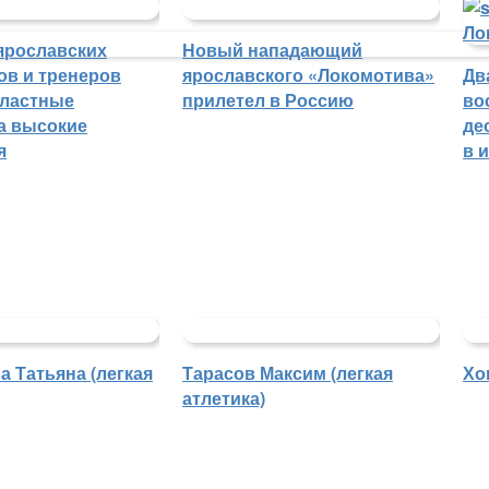
ярославских
Новый нападающий
ов и тренеров
ярославского «Локомотива»
Дв
бластные
прилетел в Россию
во
а высокие
де
я
в 
 Татьяна (легкая
Тарасов Максим (легкая
Хо
атлетика)