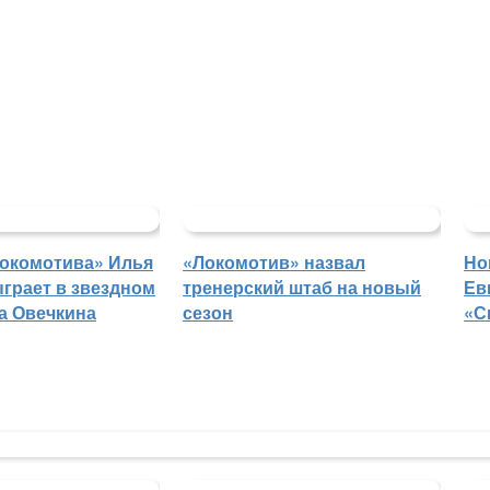
Локомотива» Илья
«Локомотив» назвал
Но
грает в звездном
тренерский штаб на новый
Ев
а Овечкина
сезон
«С