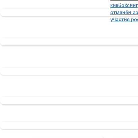
кикбоксин
отменён из
участие ро