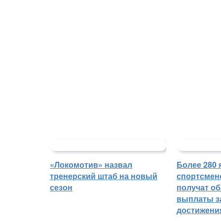
«Локомотив» назвал
Более 280 
тренерский штаб на новый
спортсмен
сезон
получат о
выплаты з
достижени