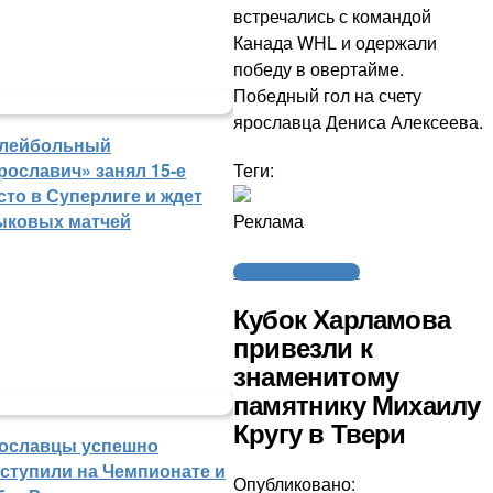
встречались с командой
Канада WHL и одержали
победу в овертайме.
Победный гол на счету
ярославца Дениса Алексеева.
лейбольный
Теги:
рославич» занял 15-е
сто в Суперлиге и ждет
Реклама
ыковых матчей
Молодежный хоккей
Кубок Харламова
привезли к
знаменитому
памятнику Михаилу
Кругу в Твери
ославцы успешно
ступили на Чемпионате и
Опубликовано: