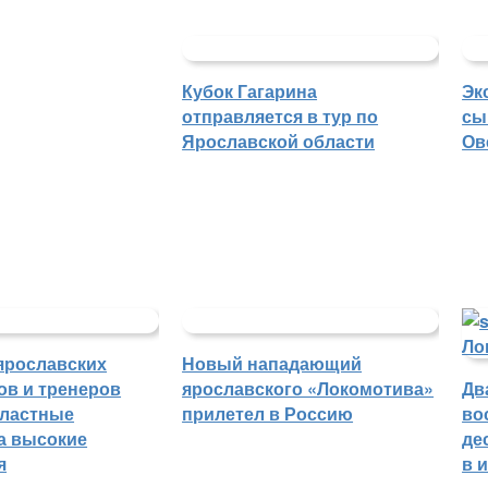
Кубок Гагарина
Эк
отправляется в тур по
сы
Ярославской области
Ов
ярославских
Новый нападающий
ов и тренеров
ярославского «Локомотива»
Дв
бластные
прилетел в Россию
во
а высокие
де
я
в 