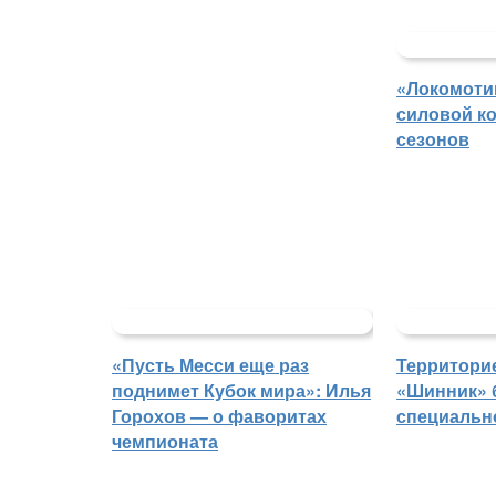
«Локомоти
силовой ко
сезонов
«Пусть Месси еще раз
Территорие
поднимет Кубок мира»: Илья
«Шинник» 
Горохов — о фаворитах
специальн
чемпионата