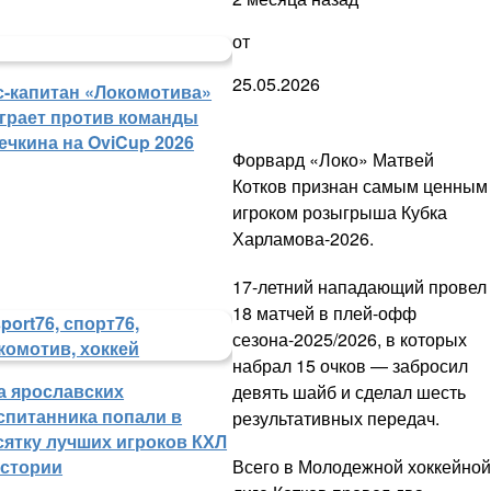
от
25.05.2026
с-капитан «Локомотива»
грает против команды
ечкина на OviCup 2026
Форвард «Локо» Матвей
Котков признан самым ценным
игроком розыгрыша Кубка
Харламова-2026.
17-летний нападающий провел
18 матчей в плей-офф
сезона-2025/2026, в которых
набрал 15 очков — забросил
а ярославских
девять шайб и сделал шесть
спитанника попали в
результативных передач.
сятку лучших игроков КХЛ
Всего в Молодежной хоккейной
истории