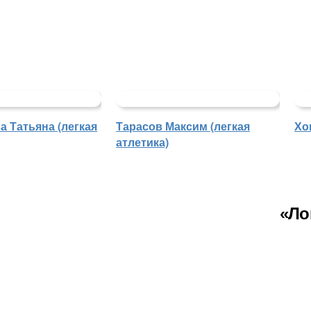
 Татьяна (легкая
Тарасов Максим (легкая
Хо
атлетика)
«Ло