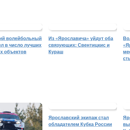
ий волейбольный
Из «Ярославича» уйдут оба
Во
л в число лучших
связующих: Свентицкис и
«Я
х объектов
Кураш
ме
ст
Ярославский экипаж стал
Яр
обладателем Кубка России
вы