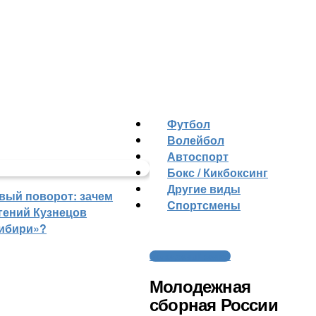
Футбол
Волейбол
Автоспорт
Бокс / Кикбоксинг
Другие виды
вый поворот: зачем
Cпортсмены
гений Кузнецов
ибири»?
Молодежный хоккей
Молодежная
сборная России