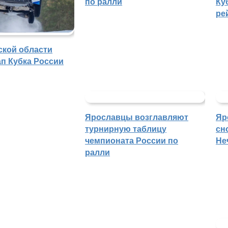
по ралли
Ку
ре
ской области
п Кубка России
Ярославцы возглавляют
Яр
турнирную таблицу
сн
чемпионата России по
Не
ралли