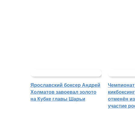
Ярославский боксер Андрей
Чемпионат
Холматов завоевал золото
кикбоксин
на Кубке главы Шарьи
отменён из
участие ро