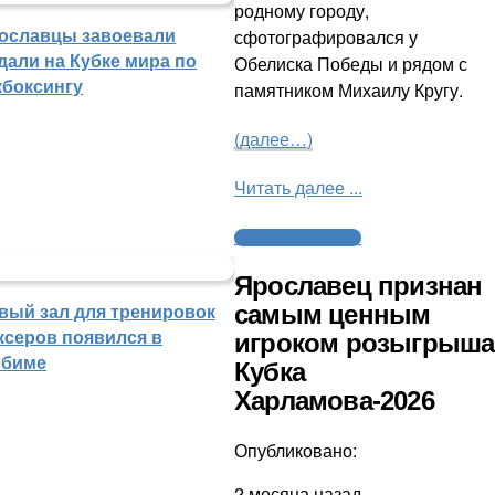
родному городу,
ославцы завоевали
сфотографировался у
дали на Кубке мира по
Обелиска Победы и рядом с
кбоксингу
памятником Михаилу Кругу.
(далее…)
Читать далее ...
Молодежный хоккей
Ярославец признан
вый зал для тренировок
самым ценным
ксеров появился в
игроком розыгрыша
биме
Кубка
Харламова-2026
Опубликовано:
2 месяца назад