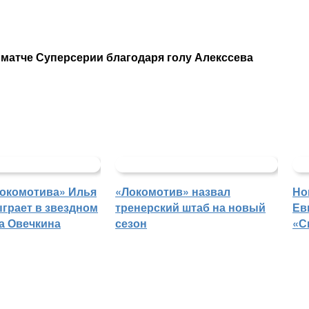
матче Суперсерии благодаря голу Алекссева
Локомотива» Илья
«Локомотив» назвал
Но
грает в звездном
тренерский штаб на новый
Ев
а Овечкина
сезон
«С