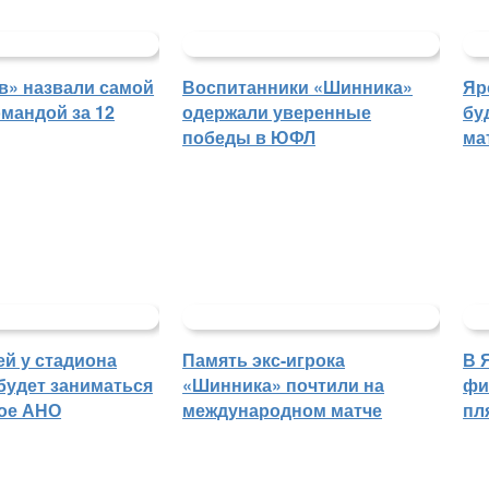
в» назвали самой
Воспитанники «Шинника»
Яр
мандой за 12
одержали уверенные
бу
победы в ЮФЛ
ма
й у стадиона
Память экс-игрока
В 
будет заниматься
«Шинника» почтили на
фи
ое АНО
международном матче
пл