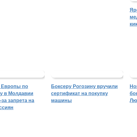
Яр
ме
ки
 Европы по
Боксеру Рогозину вручили
Но
гу в Молдавии
сертификат на покупку
бо
-за запрета на
машины
Лю
ссиян