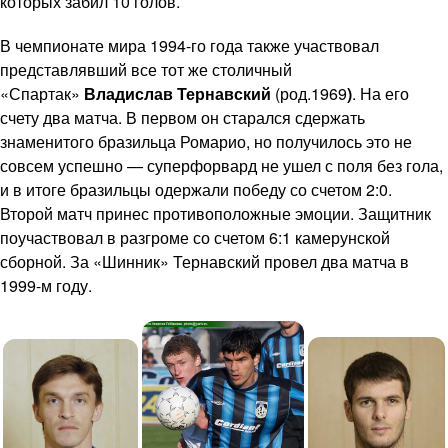
которых забил 10 голов.
В чемпионате мира 1994-го года также участвовал
представлявший все тот же столичный
«Спартак»
Владислав Тернавский
(род.1969
)
. На его
счету два матча. В первом он старался сдержать
знаменитого бразильца Ромарио, но получилось это не
совсем успешно — суперфорвард не ушел с поля без гола,
и в итоге бразильцы одержали победу со счетом 2:0.
Второй матч принес противоположные эмоции. Защитник
поучаствовал в разгроме со счетом 6:1 камерунской
сборной. За «Шинник» Тернавский провел два матча в
1999-м году.