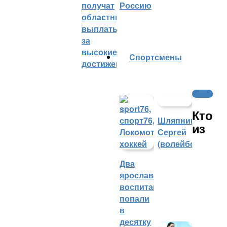
получат
Россию
областные
выплаты
за
высокие
Cпортсмены
достижения
Футбол
Кто
Шляпников
из
Сергей
(волейбол)
Два
ярославских
воспитанника
попали
в
десятку