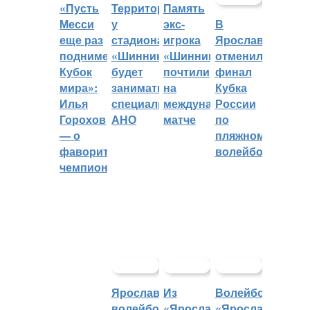
«Пусть
Территорией
Память
Месси
у
экс-
В
еще раз
стадиона
игрока
Ярославле
поднимет
«Шинник»
«Шинника»
отменили
Кубок
будет
почтили
финал
мира»:
заниматься
на
Кубка
Илья
специальное
международном
России
Горохов
АНО
матче
по
— о
пляжному
фаворитах
волейболу
чемпионата
Ярославский
Из
Волейбольный
волейбольный
«Ярославича»
«Ярославич»