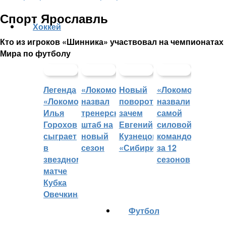
Спорт Ярославль
Хоккей
Кто из игроков «Шинника» участвовал на чемпионатах
Мира по футболу
Легенда
«Локомотив»
Новый
«Локомотив»
«Локомотива»
назвал
поворот:
назвали
Илья
тренерский
зачем
самой
Горохов
штаб на
Евгений
силовой
сыграет
новый
Кузнецов
командой
в
сезон
«Сибири»?
за 12
звездном
сезонов
матче
Кубка
Овечкина
Футбол