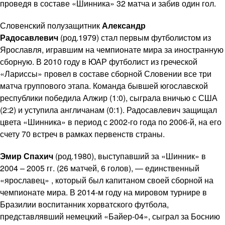
проведя в составе «Шинника» 32 матча и забив один гол.
Словенский полузащитник
Александр
Радосавлевич
(род.1979) стал первым футболистом из
Ярославля, игравшим на чемпионате мира за иностранную
сборную. В 2010 году в ЮАР футболист из греческой
«Лариссы» провел в составе сборной Словении все три
матча группового этапа. Команда бывшей югославской
республики победила Алжир (1:0), сыграла вничью с США
(2:2) и уступила англичанам (0:1). Радосавлевич защищал
цвета «Шинника» в период с 2002-го года по 2006-й, на его
счету 70 встреч в рамках первенств страны.
Эмир Спахич
(род.1980), выступавший за «Шинник» в
2004 – 2005 гг. (26 матчей, 6 голов), — единственный
«ярославец» , который был капитаном своей сборной на
чемпионате мира. В 2014-м году на мировом турнире в
Бразилии воспитанник хорватского футбола,
представлявший немецкий «Байер-04», сыграл за Боснию