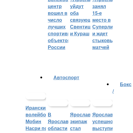
центр
уйдут
занял
вошел в
оба
15-е
число
связующих:
место в
лучших
Свентицкис
Суперлиге
спортивных
и Кураш
и ждет
объектов
стыковых
России
матчей
Автоспорт
Бокс
/
Иранский
волейболист
В
Ярославский
Ярославцы
Мобин
Ярославской
экипаж
успешно
Насри покинет
области
стал
выступили