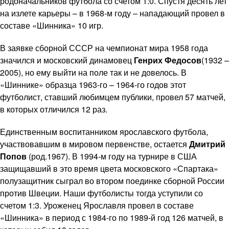
родоначальников футбола со счетом 1:0. Спустя десять лет
на излете карьеры – в 1968-м году – нападающий провел в
составе «Шинника» 10 игр.
В заявке сборной СССР на чемпионат мира 1958 года
значился и московский динамовец
Генрих Федосов
(1932 –
2005), но ему выйти на поле так и не довелось. В
«Шиннике» образца 1963-го – 1964-го годов этот
футболист, ставший любимцем публики, провел 57 матчей,
в которых отличился 12 раз.
Единственным воспитанником ярославского футбола,
участвовавшим в мировом первенстве, остается
Дмитрий
Попов
(род.1967). В 1994-м году на турнире в США
защищавший в это время цвета московского «Спартака»
полузащитник сыграл во втором поединке сборной России
против Швеции. Наши футболисты тогда уступили со
счетом 1:3. Уроженец Ярославля провел в составе
«Шинника» в период с 1984-го по 1989-й год 126 матчей, в