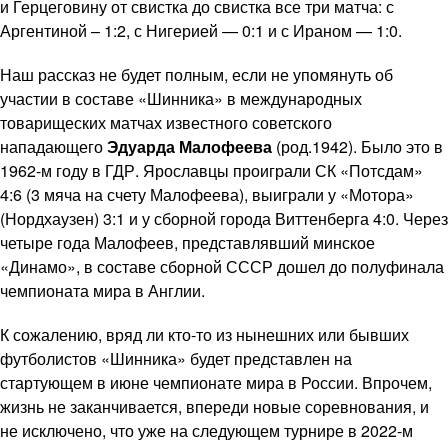
и Герцеговину от свистка до свистка все три матча: с
Аргентиной – 1:2, с Нигерией — 0:1 и с Ираном — 1:0.
Наш рассказ не будет полным, если не упомянуть об
участии в составе «Шинника» в международных
товарищеских матчах известного советского
нападающего
Эдуарда Малофеева
(род.1942). Было это в
1962-м году в ГДР. Ярославцы проиграли СК «Потсдам»
4:6 (3 мяча на счету Малофеева), выиграли у «Мотора»
(Нордхаузен) 3:1 и у сборной города Виттенберга 4:0. Через
четыре года Малофеев, представлявший минское
«Динамо», в составе сборной СССР дошел до полуфинала
чемпионата мира в Англии.
К сожалению, вряд ли кто-то из нынешних или бывших
футболистов «Шинника» будет представлен на
стартующем в июне чемпионате мира в России. Впрочем,
жизнь не заканчивается, впереди новые соревнования, и
не исключено, что уже на следующем турнире в 2022-м