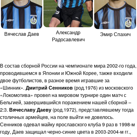
Александр
Вячеслав Даев
Эмир Спахич
Радосавлевич
В состав сборной России на чемпионате мира 2002-го года,
проводившемся в Японии и Южной Корее, также входили
двое футболистов, в разное время игравшие за
«Шинник».
Дмитрий Сенников
(род.1976) из московского
«Локомотива» провел на мировом турнире один матч с
Бельгией, завершившийся поражением нашей сборной –
2:3.
Вячеславу Даеву
(род.1972), представлявшему тогда
столичных армейцев, на поле выйти не довелось.
Сенников одевал майку ярославского клуба 9 раз в 1998-м
году, Даев защищал черно-синие цвета в 2003-2004-м гг.,