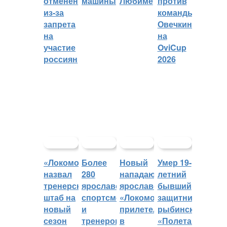
отменён
машины
Любиме
против
из-за
команды
запрета
Овечкина
на
на
участие
OviCup
россиян
2026
«Локомотив»
Более
Новый
Умер 19-
назвал
280
нападающий
летний
тренерский
ярославских
ярославского
бывший
штаб на
спортсменов
«Локомотива»
защитник
новый
и
прилетел
рыбинского
сезон
тренеров
в
«Полета»