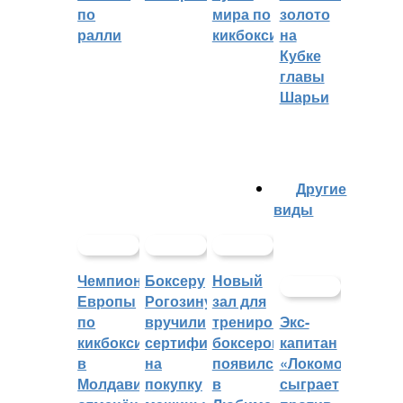
по
мира по
золото
ралли
кикбоксингу
на
Кубке
главы
Шарьи
Другие
виды
Чемпионат
Боксеру
Новый
Европы
Рогозину
зал для
по
вручили
тренировок
Экс-
кикбоксингу
сертификат
боксеров
капитан
в
на
появился
«Локомотива»
Молдавии
покупку
в
сыграет