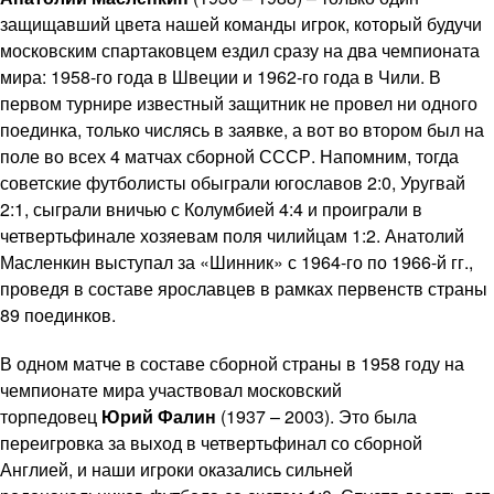
защищавший цвета нашей команды игрок, который будучи
московским спартаковцем ездил сразу на два чемпионата
мира: 1958-го года в Швеции и 1962-го года в Чили. В
первом турнире известный защитник не провел ни одного
поединка, только числясь в заявке, а вот во втором был на
поле во всех 4 матчах сборной СССР. Напомним, тогда
советские футболисты обыграли югославов 2:0, Уругвай
2:1, сыграли вничью с Колумбией 4:4 и проиграли в
четвертьфинале хозяевам поля чилийцам 1:2. Анатолий
Масленкин выступал за «Шинник» с 1964-го по 1966-й гг.,
проведя в составе ярославцев в рамках первенств страны
89 поединков.
В одном матче в составе сборной страны в 1958 году на
чемпионате мира участвовал московский
торпедовец
Юрий Фалин
(1937 – 2003). Это была
переигровка за выход в четвертьфинал со сборной
Англией, и наши игроки оказались сильней