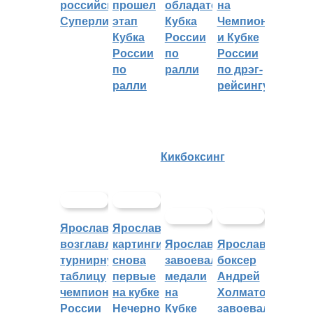
российскую
прошел
обладателем
на
Суперлигу
этап
Кубка
Чемпионате
Кубка
России
и Кубке
России
по
России
по
ралли
по дрэг-
ралли
рейсингу
Кикбоксинг
Ярославцы
Ярославские
возглавляют
картингисты
Ярославцы
Ярославский
турнирную
снова
завоевали
боксер
таблицу
первые
медали
Андрей
чемпионата
на кубке
на
Холматов
России
Нечерноземья
Кубке
завоевал