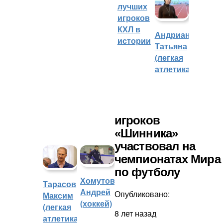
лучших
игроков
КХЛ в
Андрианова
истории
Татьяна
(легкая
атлетика)
игроков
«Шинника»
участвовал на
чемпионатах Мира
по футболу
Хомутов
Тарасов
Андрей
Опубликовано:
Максим
(хоккей)
(легкая
8 лет назад
атлетика)