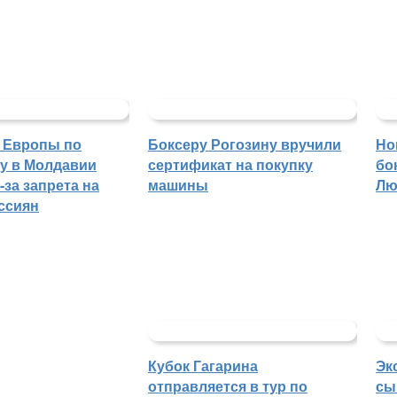
 Европы по
Боксеру Рогозину вручили
Но
гу в Молдавии
сертификат на покупку
бо
-за запрета на
машины
Лю
ссиян
Кубок Гагарина
Эк
отправляется в тур по
сы