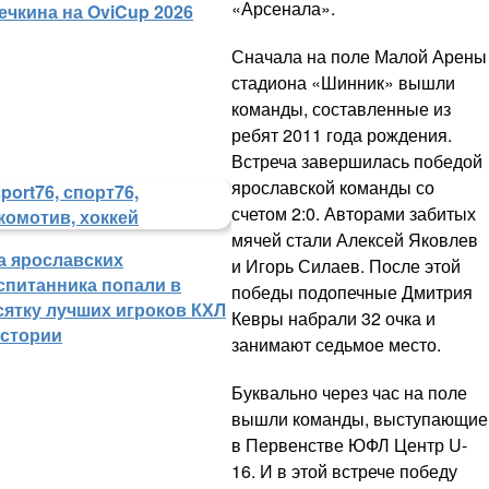
«Арсенала».
ечкина на OviCup 2026
Сначала на поле Малой Арены
стадиона «Шинник» вышли
команды, составленные из
ребят 2011 года рождения.
Встреча завершилась победой
ярославской команды со
счетом 2:0. Авторами забитых
мячей стали Алексей Яковлев
а ярославских
и Игорь Силаев. После этой
спитанника попали в
победы подопечные Дмитрия
сятку лучших игроков КХЛ
Кевры набрали 32 очка и
истории
занимают седьмое место.
Буквально через час на поле
вышли команды, выступающие
в Первенстве ЮФЛ Центр U-
16. И в этой встрече победу