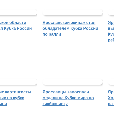
ской области
Ярославский экипаж стал
Яр
п Кубка России
обладателем Кубка России
вы
по ралли
Ку
ре
ие картингисты
Ярославцы завоевали
Яр
ые на кубке
медали на Кубке мира по
Хо
мья
кикбоксингу
на