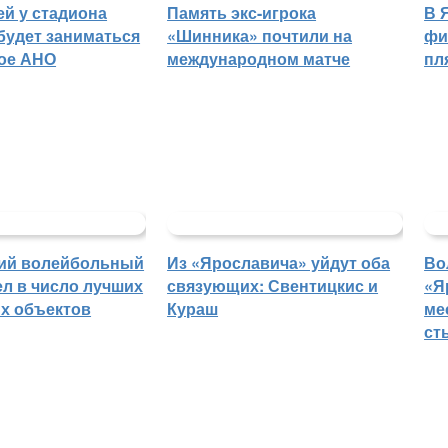
й у стадиона
Память экс-игрока
В 
будет заниматься
«Шинника» почтили на
фи
ое АНО
международном матче
пл
ий волейбольный
Из «Ярославича» уйдут оба
Во
л в число лучших
связующих: Свентицкис и
«Я
х объектов
Кураш
ме
ст