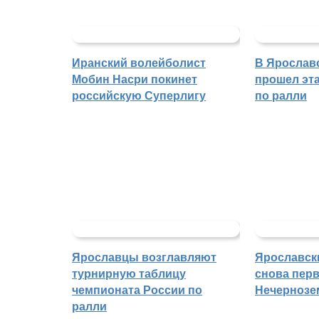
Иранский волейболист
В Ярослав
Мобин Насри покинет
прошел эта
российскую Суперлигу
по ралли
Ярославцы возглавляют
Ярославск
турнирную таблицу
снова перв
чемпионата России по
Нечернозе
ралли