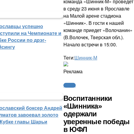
команда «Шинник-М» проведет
в среду 23 июня в Ярославле
на Малой арене стадиона
«Шинник». В гости к нашей
ославцы успешно
команде приедет «Волочанин»
ступили на Чемпионате и
(В.Волочек, Тверская обл.).
бке России по дрэг-
Начало встречи в 15:00.
йсингу
Теги:
Шинник-М
Реклама
Футбол
Воспитанники
«Шинника»
ославский боксер Андрей
одержали
лматов завоевал золото
уверенные победы
 Кубке главы Шарьи
в ЮФЛ