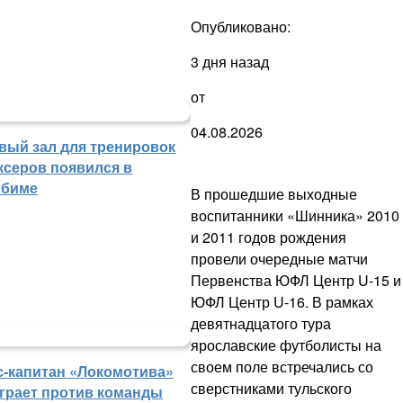
Опубликовано:
3 дня назад
от
04.08.2026
вый зал для тренировок
ксеров появился в
биме
В прошедшие выходные
воспитанники «Шинника» 2010
и 2011 годов рождения
провели очередные матчи
Первенства ЮФЛ Центр U-15 и
ЮФЛ Центр U-16. В рамках
девятнадцатого тура
ярославские футболисты на
своем поле встречались со
с-капитан «Локомотива»
сверстниками тульского
грает против команды