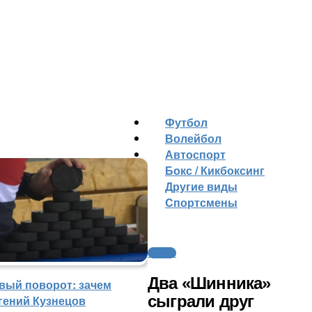
Футбол
Волейбол
Автоспорт
Бокс / Кикбоксинг
Другие виды
Cпортсмены
Футбол
Два «Шинника»
вый поворот: зачем
сыграли друг
гений Кузнецов