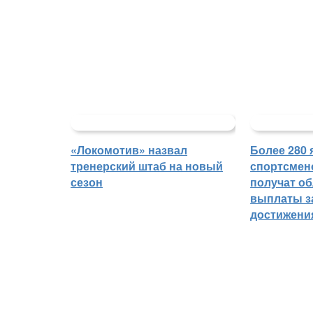
«Локомотив» назвал
Более 280 
тренерский штаб на новый
спортсмен
сезон
получат о
выплаты з
достижени