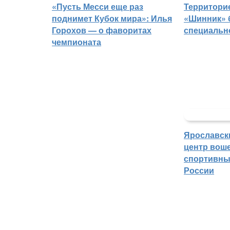
«Пусть Месси еще раз
Территорие
поднимет Кубок мира»: Илья
«Шинник» 
Горохов — о фаворитах
специальн
чемпионата
Ярославск
центр воше
спортивны
России