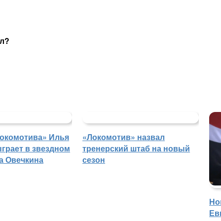
ил?
Локомотива» Илья
«Локомотив» назвал
грает в звездном
тренерский штаб на новый
а Овечкина
сезон
Но
Ев