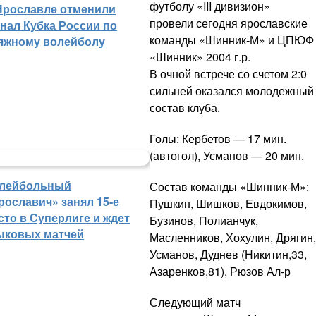
футболу «III дивизион»
Ярославле отменили
провели сегодня ярославские
нал Кубка России по
команды «Шинник-М» и ЦПЮФ
яжному волейболу
«Шинник» 2004 г.р.
В очной встрече со счетом 2:0
сильней оказался молодежный
состав клуба.
Голы: Кербетов — 17 мин.
(автогол), Усманов — 20 мин.
лейбольный
Состав команды «Шинник-М»:
рославич» занял 15-е
Пушкин, Шишков, Евдокимов,
сто в Суперлиге и ждет
Бузинов, Полианчук,
ыковых матчей
Масленников, Хохулин, Дрягин,
Усманов, Дуднев (Никитин,33,
Азаренков,81), Рюзов Ал-р
Следующий матч