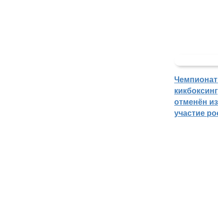
Чемпионат
кикбоксин
отменён из
участие ро