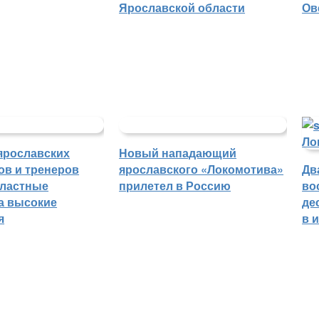
Ярославской области
Ов
ярославских
Новый нападающий
ов и тренеров
ярославского «Локомотива»
Дв
бластные
прилетел в Россию
во
а высокие
де
я
в 