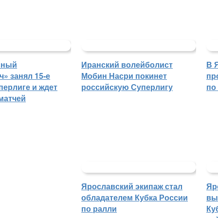
ьный
Иранский волейболист
В 
» занял 15-е
Мобин Насри покинет
пр
перлиге и ждет
российскую Суперлигу
по
матчей
Ярославский экипаж стал
Яр
обладателем Кубка России
вы
по ралли
Ку