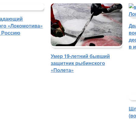
падающий
ого «Локомотива»
Дв
в Россию
во
де
в 
Умер 19-летний бывший
защитник рыбинского
«Полета»
Шл
(в