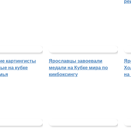
ре
ие картингисты
Ярославцы завоевали
Яр
ые на кубке
медали на Кубке мира по
Хо
мья
кикбоксингу
на