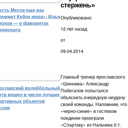
стержень»
усть Месси еще раз
днимет Кубок мира»: Илья
Опубликовано:
рохов — о фаворитах
12 лет назад
мпионата
от
09.04.2014
Главный тренер ярославского
«Шинника» Александр
ославский волейбольный
Побегалов попытался
нтр вошел в число лучших
объяснить очередную неудачу
ортивных объектов
своей команды. Напомним, что
ссии
«черно-синие» в гостевом
поединке проиграли
«Спартаку» из Нальчика 0:1.