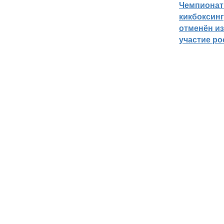
Чемпионат
кикбоксин
отменён из
участие ро