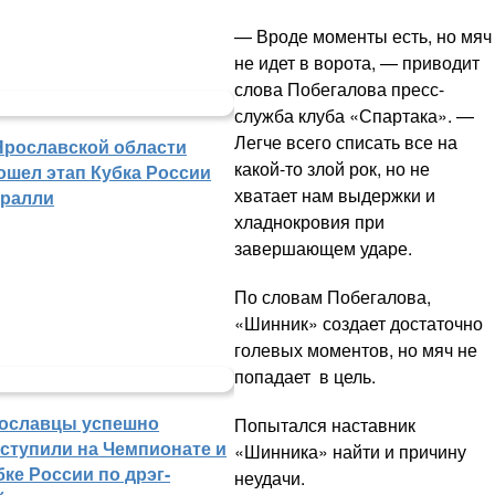
— Вроде моменты есть, но мяч
не идет в ворота, — приводит
слова Побегалова пресс-
служба клуба «Спартака». —
Легче всего списать все на
Ярославской области
какой-то злой рок, но не
ошел этап Кубка России
хватает нам выдержки и
 ралли
хладнокровия при
завершающем ударе.
По словам Побегалова,
«Шинник» создает достаточно
голевых моментов, но мяч не
попадает в цель.
ославцы успешно
Попытался наставник
ступили на Чемпионате и
«Шинника» найти и причину
бке России по дрэг-
неудачи.