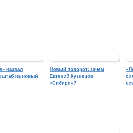
в» назвал
Новый поворот: зачем
«Л
й штаб на новый
Евгений Кузнецов
си
«Сибири»?
се