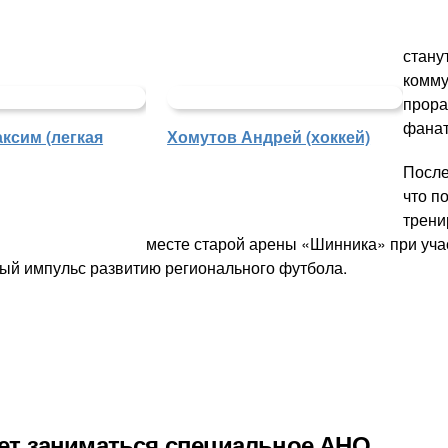
стану
комму
прора
фанат
ксим (легкая
Хомутов Андрей (хоккей)
После
что п
трени
месте старой арены «Шинника» при уча
ый импульс развитию регионального футбола.
ет заниматься специальное АНО