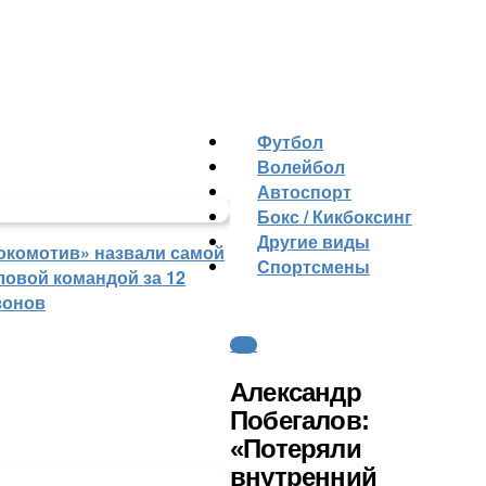
Футбол
Волейбол
Автоспорт
Бокс / Кикбоксинг
Другие виды
окомотив» назвали самой
Cпортсмены
ловой командой за 12
зонов
ФНЛ
Александр
Побегалов:
«Потеряли
внутренний