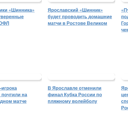
ики «Шинника»
Ярославский «Шинник»
«П
уверенные
будет проводить домашние
по
 ЮФЛ
матчи в Ростове Великом
Го
че
-игрока
В Ярославле отменили
Яр
 почтили на
финал Кубка России по
це
дном матче
пляжному волейболу
сп
Ро