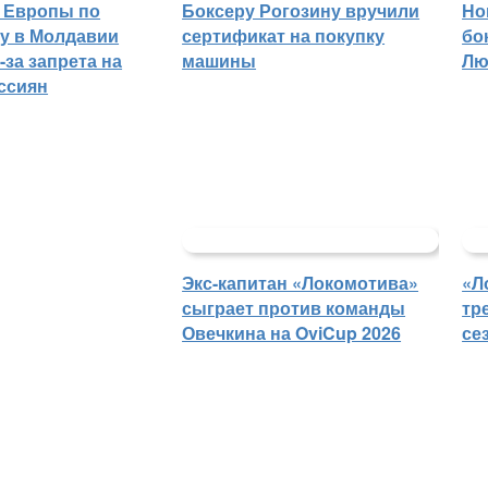
 Европы по
Боксеру Рогозину вручили
Но
гу в Молдавии
сертификат на покупку
бо
-за запрета на
машины
Лю
ссиян
Экс-капитан «Локомотива»
«Л
сыграет против команды
тр
Овечкина на OviCup 2026
се