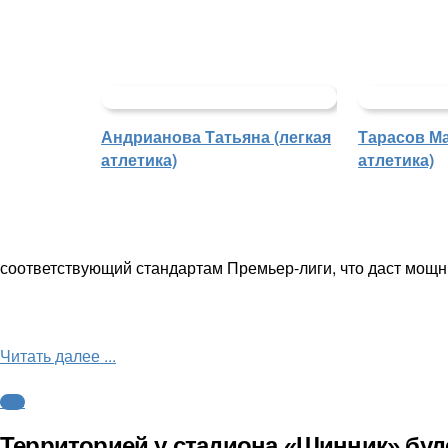
Андрианова Татьяна (легкая
Тарасов Ма
атлетика)
атлетика)
соответствующий стандартам Премьер-лиги, что даст мощн
Читать далее ...
ФНЛ
Территорией у стадиона «Шинник» буд