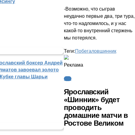
йсингу
-Возможно, что сыграв
неудачно первые два, три тура,
что-то надломилось, и у нас
какой-то внутренний стержень
мы потерялся.
Теги:
Побегалов
шинник
ославский боксер Андрей
Реклама
лматов завоевал золото
 Кубке главы Шарьи
ФНЛ
Ярославский
«Шинник» будет
проводить
домашние матчи в
Ростове Великом