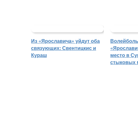
Из «Ярославича» уйдут оба
Волейбол
связующих: Свентицкис и
«Ярославич
Кураш
место в Су
стыковых 