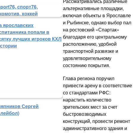
Рассматривались различные
альтернативные площадки,
включая объекты в Ярославле
и Рыбинске, однако выбор пал
а ярославских
на ростовский «Спартак»
спитанника попали в
благодаря его центральному
сятку лучших игроков КХЛ
расположению, удобной
истории
транспортной развязке и
удовлетворительному
состоянию покрытия.
Глава региона поручил
привести арену в соответствие
со стандартами РФС:
нарастить количество
япников Сергей
зрительских мест за счет
олейбол)
быстровозводимых
конструкций, провести ремонт
административного здания и