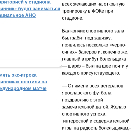
рриторией у стадиона
всех желающих на открытую
инник» будет заниматься
тренировку в ФОКе при
ециальное АНО
стадионе.
Балкончик спортивного зала
был забит под завязку,
появилось несколько «черно-
синих» банеров и, конечно же,
главный атрибут болельщика
— шарф – был на шее почти у
каждого присутствующего.
мять экс-игрока
инника» почтили на
— От имени всех ветеранов
ждународном матче
ярославского футбола
поздравляю с этой
замечательной датой. Желаю
спортивного успеха,
интересной и содержательной
игры на радость болельщикам,-