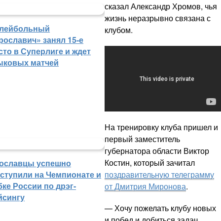
сказал Александр Хромов, чья
жизнь неразрывно связана с
лейбольный
клубом.
рославич» занял 15-е
сто в Суперлиге и ждет
ыковых матчей
На тренировку клуба пришел и
первый заместитель
губернатора области Виктор
Костин, который зачитал
ославцы успешно
поздравительную телеграмму
ступили на Чемпионате и
бке России по дрэг-
от Дмитрия Миронова
.
йсингу
— Хочу пожелать клубу новых
и побед и добиться задач,