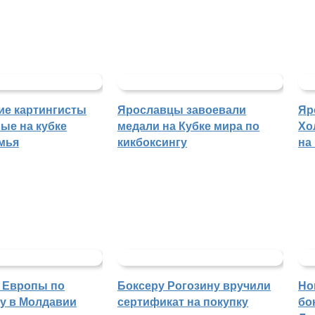
ие картингисты
Ярославцы завоевали
Яр
ые на кубке
медали на Кубке мира по
Хо
мья
кикбоксингу
на
 Европы по
Боксеру Рогозину вручили
Но
гу в Молдавии
сертификат на покупку
бо