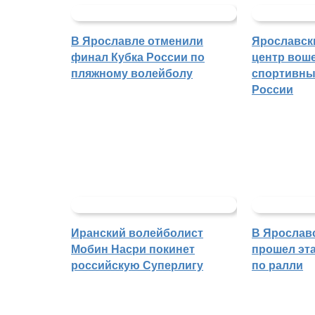
В Ярославле отменили
Ярославск
финал Кубка России по
центр воше
пляжному волейболу
спортивны
России
Иранский волейболист
В Ярослав
Мобин Насри покинет
прошел эта
российскую Суперлигу
по ралли