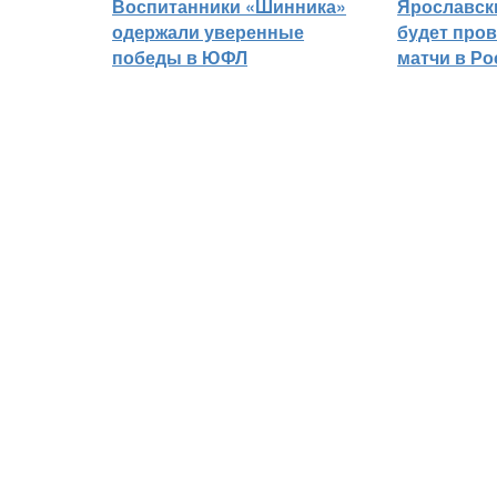
Воспитанники «Шинника»
Ярославск
одержали уверенные
будет про
победы в ЮФЛ
матчи в Р