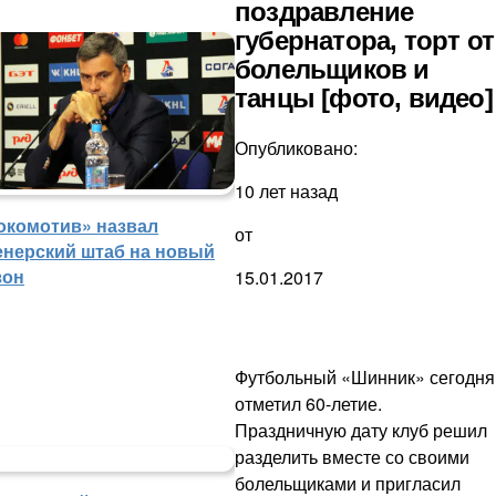
поздравление
губернатора, торт от
болельщиков и
танцы [фото, видео]
Опубликовано:
10 лет назад
окомотив» назвал
от
енерский штаб на новый
зон
15.01.2017
Футбольный «Шинник» сегодня
отметил 60-летие.
Праздничную дату клуб решил
разделить вместе со своими
болельщиками и пригласил