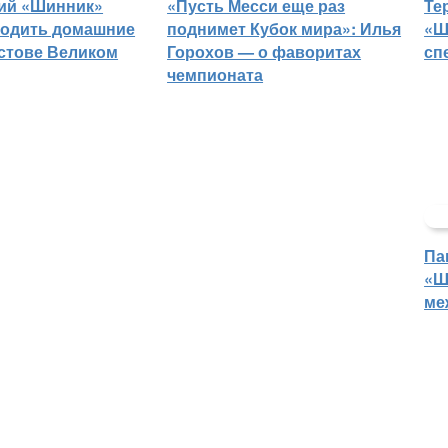
ий «Шинник»
«Пусть Месси еще раз
Те
водить домашние
поднимет Кубок мира»: Илья
«Ш
остове Великом
Горохов — о фаворитах
сп
чемпионата
Па
«Ш
ме