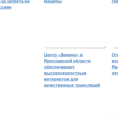
-за запрета на
машины
Лю
ссиян
Центр «Демино» в
От
Ярославской области
во
обеспечивают
Яр
высокоскоростным
ле
интернетом для
качественных трансляций