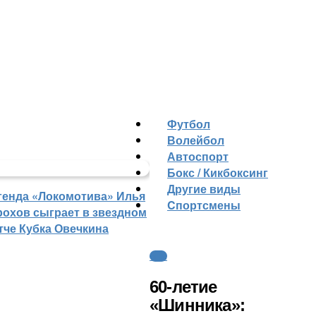
Футбол
Волейбол
Автоспорт
Бокс / Кикбоксинг
Другие виды
генда «Локомотива» Илья
Cпортсмены
рохов сыграет в звездном
тче Кубка Овечкина
ФНЛ
60-летие
«Шинника»: