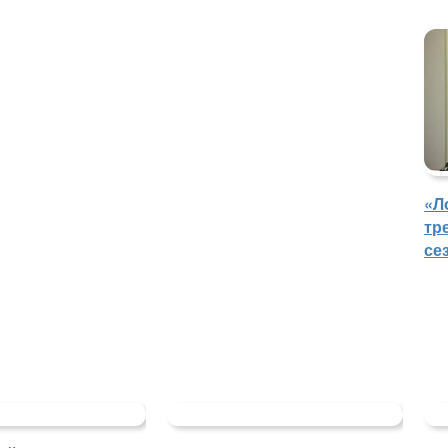
«Л
тр
се