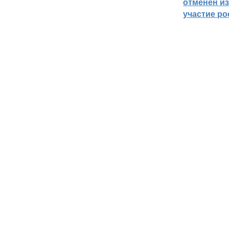
отменён из
участие ро