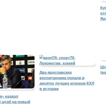
Ку
от
Яр
Шл
Два ярославских
(в
воспитанника попали в
десятку лучших игроков КХЛ
в истории
в» назвал
й штаб на новый