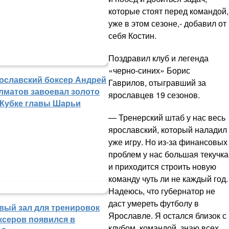
которые стоят перед командой,
уже в этом сезоне,- добавил от
себя Костин.
Поздравил клуб и легенда
«черно-синих» Борис
ославский боксер Андрей
Гаврилов, отыгравший за
лматов завоевал золото
ярославцев 19 сезонов.
 Кубке главы Шарьи
— Тренерский штаб у нас весь
ярославский, который наладил
уже игру. Но из-за финансовых
проблем у нас большая текучка
и приходится строить новую
команду чуть ли не каждый год.
Надеюсь, что губернатор не
даст умереть футболу в
вый зал для тренировок
Ярославле. Я остался близок с
ксеров появился в
клубом, командой, знаю всех