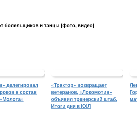
от болельщиков и танцы [фото, видео]
в» делегировал
«Трактор» возвращает
Ле
роков в состав
ветеранов, «Локомотив»
Го
 «Молота»
объявил тренерский штаб.
ма
Итоги дня в КХЛ