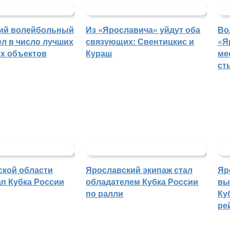
ий волейбольный
Из «Ярославича» уйдут оба
Во
л в число лучших
связующих: Свентицкис и
«Я
х объектов
Кураш
ме
ст
ской области
Ярославский экипаж стал
Яр
п Кубка России
обладателем Кубка России
вы
по ралли
Ку
ре