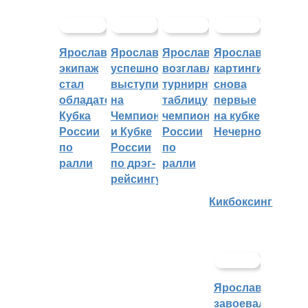
Ярославский
Ярославцы
Ярославцы
Ярославские
экипаж
успешно
возглавляют
картингисты
стал
выступили
турнирную
снова
обладателем
на
таблицу
первые
Кубка
Чемпионате
чемпионата
на кубке
России
и Кубке
России
Нечерноземья
по
России
по
ралли
по дрэг-
ралли
рейсингу
Кикбоксинг
Ярославцы
завоевали