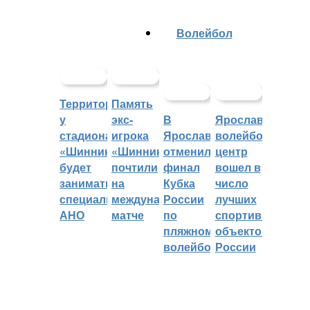
Волейбол
Территорией
Память
у
экс-
В
Ярославский
стадиона
игрока
Ярославле
волейбольный
«Шинник»
«Шинника»
отменили
центр
будет
почтили
финал
вошел в
заниматься
на
Кубка
число
специальное
международном
России
лучших
АНО
матче
по
спортивных
пляжному
объектов
волейболу
России