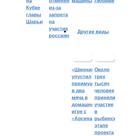
на
отменён
машины
Любиме
Кубке
из-за
главы
запрета
Шарьи
на
участие
Другие виды
россиян
«Шинник»
Около
упустил
трех
преимущество
тысяч
в два
человек
мяча в
приняли
домашней
участие
игре с
в
«Арсеналом»
рыбинском
этапе
проекта