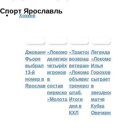
Спорт Ярославль
Хоккей
Джованни
«Локомотив»
«Трактор»
Легенда
Фьоре
делегировал
возвращает
«Локомотива»
выбрал
четырёх
ветеранов,
Илья
13-й
игроков
«Локомотив»
Горохов
номер в
в
объявил
сыграет
Ярославле
состав
тренерский
в
пермского
штаб.
звездном
«Молота»
Итоги
матче
дня в
Кубка
КХЛ
Овечкина