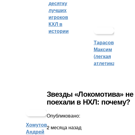
десятку
лучших
игроков
КХЛ в
истории
Тарасов
Максим
(легкая
атлетика)
Звезды «Локомотива» не
поехали в НХЛ: почему?
Опубликовано:
Хомутов
2 месяца назад
Андрей