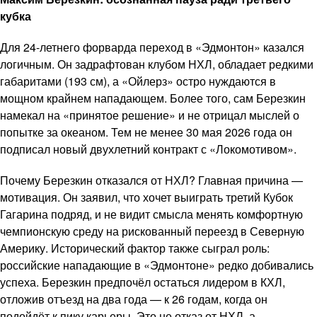
кубка
Для 24-летнего форварда переход в «Эдмонтон» казался
логичным. Он задрафтован клубом НХЛ, обладает редкими
габаритами (193 см), а «Ойлерз» остро нуждаются в
мощном крайнем нападающем. Более того, сам Березкин
намекал на «принятое решение» и не отрицал мыслей о
попытке за океаном. Тем не менее 30 мая 2026 года он
подписал новый двухлетний контракт с «Локомотивом».
Почему Березкин отказался от НХЛ? Главная причина —
мотивация. Он заявил, что хочет выиграть третий Кубок
Гагарина подряд, и не видит смысла менять комфортную
чемпионскую среду на рискованный переезд в Северную
Америку. Исторический фактор также сыграл роль:
российские нападающие в «Эдмонтоне» редко добивались
успеха. Березкин предпочёл остаться лидером в КХЛ,
отложив отъезд на два года — к 26 годам, когда он
подойдёт к пику карьеры. Это не отказ от НХЛ, а