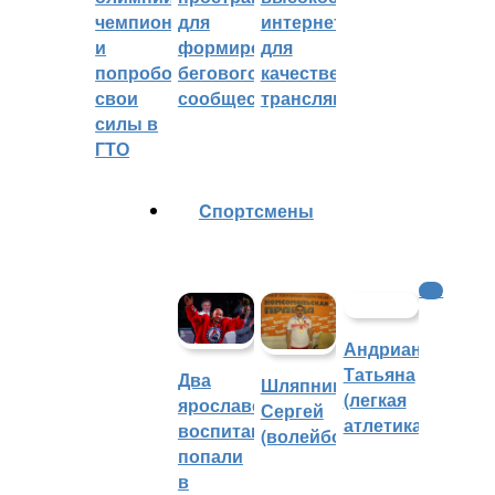
чемпионом
для
интернетом
и
формирования
для
попробовали
бегового
качественных
свои
сообщества
трансляций
силы в
ГТО
Cпортсмены
КХЛ
Андрианова
Татьяна
Два
Шляпников
(легкая
ярославских
Сергей
атлетика)
воспитанника
(волейбол)
попали
в