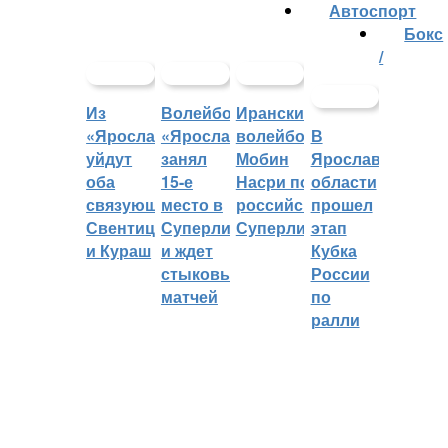
Автоспорт
Бокс
/
Из
Волейбольный
Иранский
«Ярославича»
«Ярославич»
волейболист
В
уйдут
занял
Мобин
Ярославской
оба
15-е
Насри покинет
области
связующих:
место в
российскую
прошел
Свентицкис
Суперлиге
Суперлигу
этап
и Кураш
и ждет
Кубка
стыковых
России
матчей
по
ралли