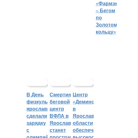
«Фармэко
– Бегом
по
Золотому
кольцу»
В День
Смертин:
Центр
физкультурника
беговой
«Демино»
ярославцы
центр
в
сделали
ВФЛА в
Ярославской
зарядку
Ярославле
области
с
станет
обеспечивают
олимпийским
пространством
высокоскоростным