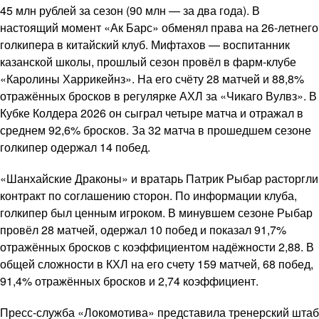
45 млн рублей за сезон (90 млн — за два года). В
настоящий момент «Ак Барс» обменял права на 26-летнего
голкипера в китайский клуб. Мифтахов — воспитанник
казанской школы, прошлый сезон провёл в фарм-клубе
«Каролины Харрикейнз». На его счёту 28 матчей и 88,8%
отражённых бросков в регулярке АХЛ за «Чикаго Вулвз». В
Кубке Колдера 2026 он сыграл четыре матча и отражал в
среднем 92,6% бросков. За 32 матча в прошедшем сезоне
голкипер одержал 14 побед.
«Шанхайские Драконы» и вратарь Патрик Рыбар расторгли
контракт по соглашению сторон. По информации клуба,
голкипер был ценным игроком. В минувшем сезоне Рыбар
провёл 28 матчей, одержал 10 побед и показал 91,7%
отражённых бросков с коэффициентом надёжности 2,88. В
общей сложности в КХЛ на его счету 159 матчей, 68 побед,
91,4% отражённых бросков и 2,74 коэффициент.
Пресс-служба «Локомотива» представила тренерский штаб