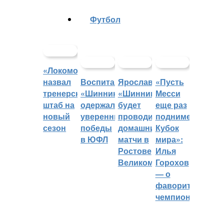
Футбол
«Локомотив»
назвал
Воспитанники
Ярославский
«Пусть
тренерский
«Шинника»
«Шинник»
Месси
штаб на
одержали
будет
еще раз
новый
уверенные
проводить
поднимет
сезон
победы
домашние
Кубок
в ЮФЛ
матчи в
мира»:
Ростове
Илья
Великом
Горохов
— о
фаворитах
чемпионата