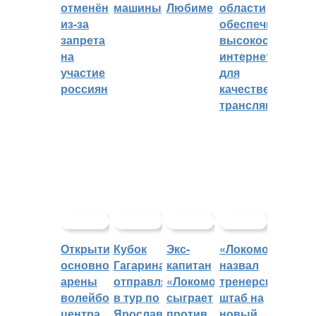
отменён
машины
Любиме
области
из-за
обеспечивают
запрета
высокоскорост
на
интернетом
участие
для
россиян
качественных
трансляций
Открытие
Кубок
Экс-
«Локомотив»
основной
Гагарина
капитан
назвал
арены
отправляется
«Локомотива»
тренерский
волейбольного
в тур по
сыграет
штаб на
центра
Ярославской
против
новый