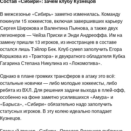
Состав «Сибири»: зачем клубу Кузнецов
В межсезонье «Сибирь» заметно изменилась. Команду
покинули 15 хоккеистов, включая завершивших карьеру
Сергея Широкова и Валентина Пьянова, а также двух
легионеров — Чейза Приски и Энди Андреоффа. Им на
замену пришли 13 игроков, из иностранцев в составе
остался лишь Тэйлор Бек. Клуб сумел заполучить Егора
Коршкова из «Трактора» и двукратного обладателя Кубка
Гагарина Степана Никулина из «Локомотива».
Однако в плане громких трансферов в атаку это всё:
остальные новички — либо молодые хоккеисты, либо
ребята из ВХЛ. Для решения задачи выхода в плей-офф,
особенно на фоне заметно усилившихся «Амура» и
«Барыса», «Сибири» обязательно надо заполучить
статусных игроков. В эту колею идеально попадает
Кузнецов.
Главный тренер «Сибири» Ярослав Люзенков публично