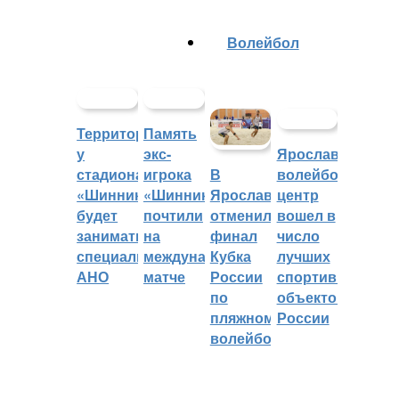
Волейбол
Территорией
Память
у
экс-
Ярославский
стадиона
игрока
волейбольный
В
«Шинник»
«Шинника»
центр
Ярославле
будет
почтили
вошел в
отменили
заниматься
на
число
финал
специальное
международном
лучших
Кубка
АНО
матче
спортивных
России
объектов
по
России
пляжному
волейболу