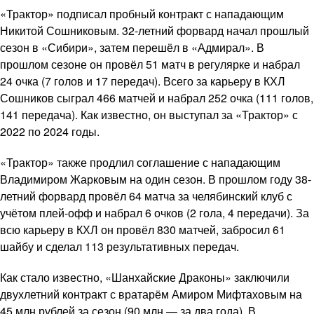
«Трактор» подписал пробный контракт с нападающим
Никитой Сошниковым. 32-летний форвард начал прошлый
сезон в «Сибири», затем перешёл в «Адмирал». В
прошлом сезоне он провёл 51 матч в регулярке и набрал
24 очка (7 голов и 17 передач). Всего за карьеру в КХЛ
Сошников сыграл 466 матчей и набрал 252 очка (111 голов,
141 передача). Как известно, он выступал за «Трактор» с
2022 по 2024 годы.
«Трактор» также продлил соглашение с нападающим
Владимиром Жарковым на один сезон. В прошлом году 38-
летний форвард провёл 64 матча за челябинский клуб с
учётом плей-офф и набрал 6 очков (2 гола, 4 передачи). За
всю карьеру в КХЛ он провёл 830 матчей, забросил 61
шайбу и сделал 113 результативных передач.
Как стало известно, «Шанхайские Драконы» заключили
двухлетний контракт с вратарём Амиром Мифтаховым на
45 млн рублей за сезон (90 млн — за два года). В