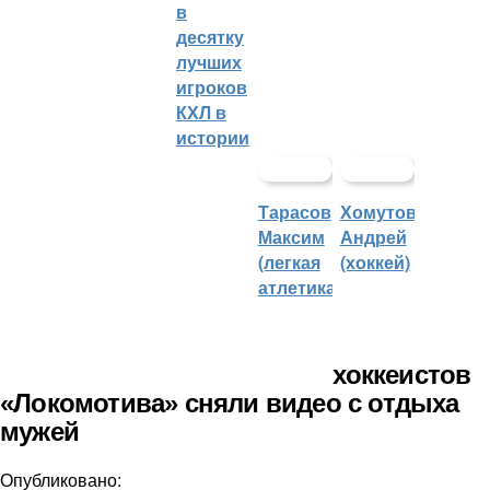
в
десятку
лучших
игроков
КХЛ в
истории
Тарасов
Хомутов
Максим
Андрей
(легкая
(хоккей)
атлетика)
хоккеистов
«Локомотива» сняли видео с отдыха
мужей
Опубликовано: