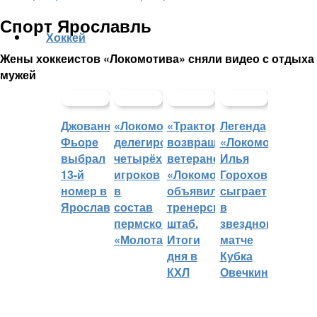
Спорт Ярославль
Хоккей
Жены хоккеистов «Локомотива» сняли видео с отдыха
мужей
Джованни
«Локомотив»
«Трактор»
Легенда
Фьоре
делегировал
возвращает
«Локомотива»
выбрал
четырёх
ветеранов,
Илья
13-й
игроков
«Локомотив»
Горохов
номер в
в
объявил
сыграет
Ярославле
состав
тренерский
в
пермского
штаб.
звездном
«Молота»
Итоги
матче
дня в
Кубка
КХЛ
Овечкина