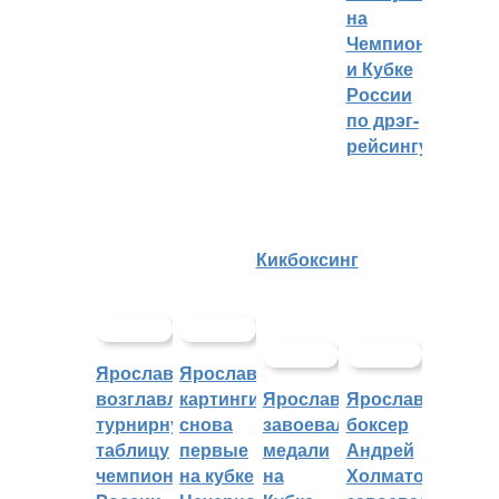
на
Чемпионате
и Кубке
России
по дрэг-
рейсингу
Кикбоксинг
Ярославцы
Ярославские
возглавляют
картингисты
Ярославцы
Ярославский
турнирную
снова
завоевали
боксер
таблицу
первые
медали
Андрей
чемпионата
на кубке
на
Холматов