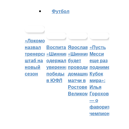
Футбол
«Локомотив»
назвал
Воспитанники
Ярославский
«Пусть
тренерский
«Шинника»
«Шинник»
Месси
штаб на
одержали
будет
еще раз
новый
уверенные
проводить
поднимет
сезон
победы
домашние
Кубок
в ЮФЛ
матчи в
мира»:
Ростове
Илья
Великом
Горохов
— о
фаворитах
чемпионата