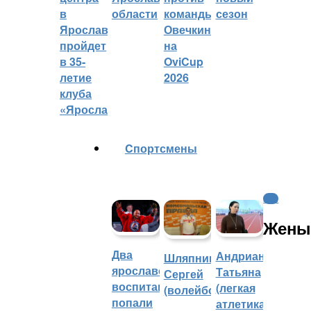
в
области
команды
сезон
Ярославле
Овечкина
пройдет
на
в 35-
OviCup
летие
2026
клуба
«Ярославич»
Cпортсмены
КХЛ
Жены
Два
Андрианова
Шляпников
ярославских
Татьяна
Сергей
воспитанника
(легкая
(волейбол)
попали
атлетика)