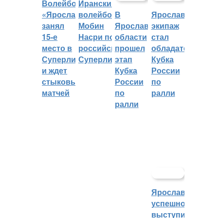
Волейбольный
Иранский
«Ярославич»
волейболист
В
Ярославский
занял
Мобин
Ярославской
экипаж
15-е
Насри покинет
области
стал
место в
российскую
прошел
обладателем
Суперлиге
Суперлигу
этап
Кубка
и ждет
Кубка
России
стыковых
России
по
матчей
по
ралли
ралли
Ярославцы
успешно
выступили