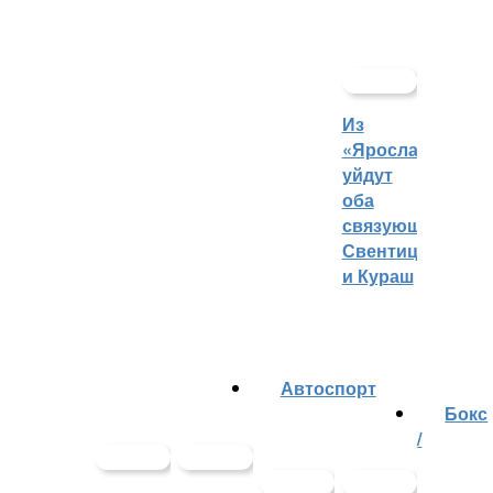
Из
«Ярославича»
уйдут
оба
связующих:
Свентицкис
и Кураш
Автоспорт
Бокс
/