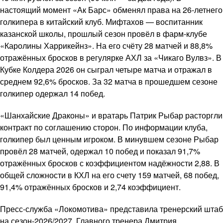
настоящий момент «Ак Барс» обменял права на 26-летнего
голкипера в китайский клуб. Мифтахов — воспитанник
казанской школы, прошлый сезон провёл в фарм-клубе
«Каролины Харрикейнз». На его счёту 28 матчей и 88,8%
отражённых бросков в регулярке АХЛ за «Чикаго Вулвз». В
Кубке Колдера 2026 он сыграл четыре матча и отражал в
среднем 92,6% бросков. За 32 матча в прошедшем сезоне
голкипер одержал 14 побед.
«Шанхайские Драконы» и вратарь Патрик Рыбар расторгли
контракт по соглашению сторон. По информации клуба,
голкипер был ценным игроком. В минувшем сезоне Рыбар
провёл 28 матчей, одержал 10 побед и показал 91,7%
отражённых бросков с коэффициентом надёжности 2,88. В
общей сложности в КХЛ на его счету 159 матчей, 68 побед,
91,4% отражённых бросков и 2,74 коэффициент.
Пресс-служба «Локомотива» представила тренерский штаб
на сезон-2026/2027. Главного тренера Дмитрия