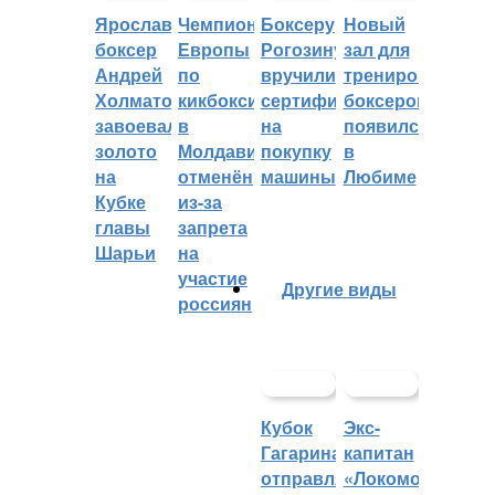
Ярославский
Чемпионат
Боксеру
Новый
боксер
Европы
Рогозину
зал для
Андрей
по
вручили
тренировок
Холматов
кикбоксингу
сертификат
боксеров
завоевал
в
на
появился
золото
Молдавии
покупку
в
на
отменён
машины
Любиме
Кубке
из-за
главы
запрета
Шарьи
на
участие
Другие виды
россиян
Кубок
Экс-
Гагарина
капитан
отправляется
«Локомотива»