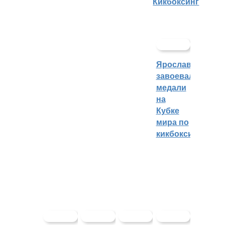
Кикбоксинг
Ярославцы
завоевали
медали
на
Кубке
мира по
кикбоксингу