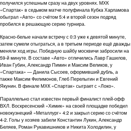
получился успешным сразу на двух уровнях. МХК
«Спартак» в седьмом матче полуфинала Кубка Харламова
обыграл «Авто» со счётом 5:4 и второй сезон подряд
пробился в решающую серию турнира.
Красно-белые начали встречу с 0:3 уже к девятой минуте,
затем сумели отыграться, а в третьем периоде ещё дважды
меняли ход игры. Победную шайбу москвичи забросили на
59-й минуте. В составе «Авто» отличились Лавр Гашилов,
Иван Губин, Александр Пимин и Максим Великов, у
«Спартака» — Данила Сысоев, оформивший дубль, а
также Максим Филимонов, Глеб Перелыгин и Евгений
Якунин. В финале МХК «Спартак» сыграет с «Локо».
Параллельно стал известен первый финалист плей-офф
ВХЛ. Воскресенский «Химик» на своей площадке победил
новокузнецкий «Металлург» 4:2 и закрыл серию со счётом
4-2. Голы у хозяев забили Константин Лукин, Александр
Беляев, Роман Рукавишников и Никита Холодилин, у