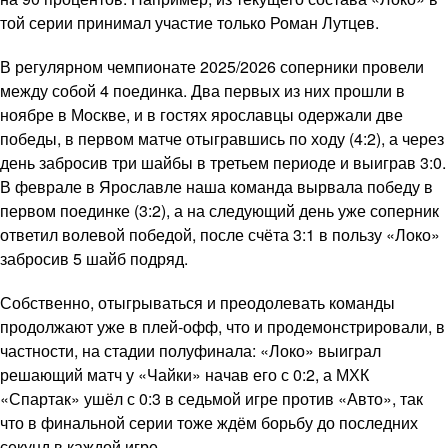
той серии принимал участие только Роман Лутцев.
В регулярном чемпионате 2025/2026 соперники провели
между собой 4 поединка. Два первых из них прошли в
ноябре в Москве, и в гостях ярославцы одержали две
победы, в первом матче отыгравшись по ходу (4:2), а через
день забросив три шайбы в третьем периоде и выиграв 3:0.
В феврале в Ярославле наша команда вырвала победу в
первом поединке (3:2), а на следующий день уже соперник
ответил волевой победой, после счёта 3:1 в пользу «Локо»
забросив 5 шайб подряд.
Собственно, отыгрываться и преодолевать команды
продолжают уже в плей-офф, что и продемонстрировали, в
частности, на стадии полуфинала: «Локо» выиграл
решающий матч у «Чайки» начав его с 0:2, а МХК
«Спартак» ушёл с 0:3 в седьмой игре против «Авто», так
что в финальной серии тоже ждём борьбу до последних
секунд в каждой игре.