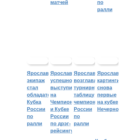
матчей
по
ралли
Ярославский
Ярославцы
Ярославцы
Ярославские
экипаж
успешно
возглавляют
картингисты
стал
выступили
турнирную
снова
обладателем
на
таблицу
первые
Кубка
Чемпионате
чемпионата
на кубке
России
и Кубке
России
Нечерноземья
по
России
по
ралли
по дрэг-
ралли
рейсингу