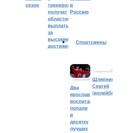
сезон
тренеров
в
получат
Россию
областные
выплаты
за
высокие
Cпортсмены
достижения
Шляпников
Сергей
Два
(волейбол)
ярославских
воспитанника
попали
в
десятку
лучших