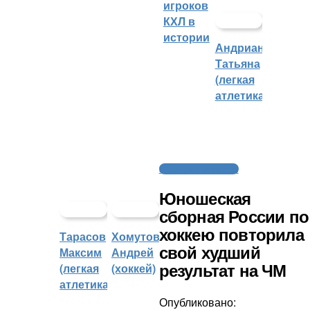
игроков
КХЛ в
истории
Андрианова
Татьяна
(легкая
атлетика)
Молодежный хоккей
Юношеская
сборная России по
хоккею повторила
Тарасов
Хомутов
свой худший
Максим
Андрей
(легкая
(хоккей)
результат на ЧМ
атлетика)
Опубликовано: