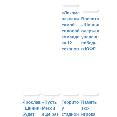
«Локомотив»
назвали
Воспитанники
самой
«Шинника»
силовой
одержали
командой
уверенные
за 12
победы
сезонов
в ЮФЛ
Ярославский
«Пусть
Территорией
Память
«Шинник»
Месси
у
экс-
будет
еще раз
стадиона
игрока