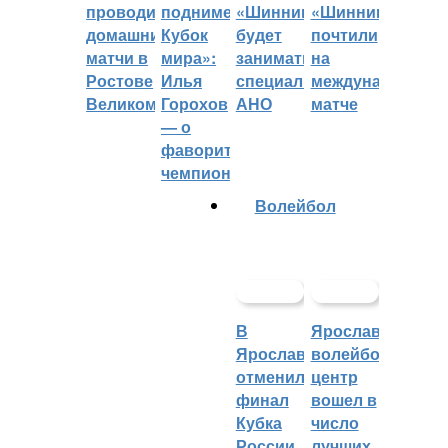
проводить
поднимет
«Шинник»
«Шинника»
домашние
Кубок
будет
почтили
матчи в
мира»:
заниматься
на
Ростове
Илья
специальное
международном
Великом
Горохов
АНО
матче
— о
фаворитах
чемпионата
Волейбол
В
Ярославский
Ярославле
волейбольный
отменили
центр
финал
вошел в
Кубка
число
России
лучших