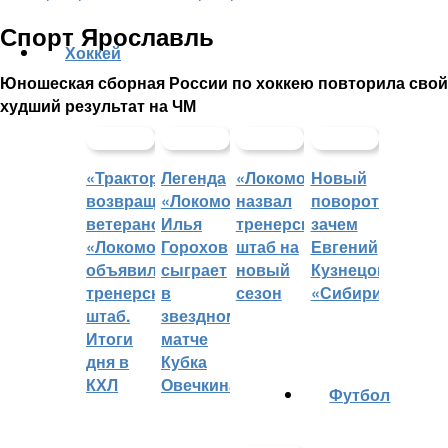
Спорт Ярославль
Хоккей
Юношеская сборная России по хоккею повторила свой
худший результат на ЧМ
«Трактор»
Легенда
«Локомотив»
Новый
возвращает
«Локомотива»
назвал
поворот:
ветеранов,
Илья
тренерский
зачем
«Локомотив»
Горохов
штаб на
Евгений
объявил
сыграет
новый
Кузнецов
тренерский
в
сезон
«Сибири»?
штаб.
звездном
Итоги
матче
дня в
Кубка
КХЛ
Овечкина
Футбол