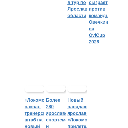
в тур по
сыграет
Ярославской
против
области
команды
Овечкина
на
OviCup
2026
«Локомотив»
Более
Новый
назвал
280
нападающий
тренерский
ярославских
ярославского
штаб на
спортсменов
«Локомотива»
новый
и
прилетел