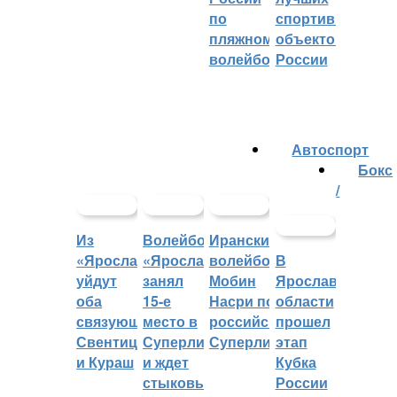
по
спортивных
пляжному
объектов
волейболу
России
Автоспорт
Бокс
/
Из
Волейбольный
Иранский
«Ярославича»
«Ярославич»
волейболист
В
уйдут
занял
Мобин
Ярославской
оба
15-е
Насри покинет
области
связующих:
место в
российскую
прошел
Свентицкис
Суперлиге
Суперлигу
этап
и Кураш
и ждет
Кубка
стыковых
России