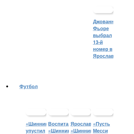
Джованни
Фьоре
выбрал
13-й
номер в
Ярославле
Футбол
«Шинник»
Воспитанники
Ярославский
«Пусть
упустил
«Шинника»
«Шинник»
Месси