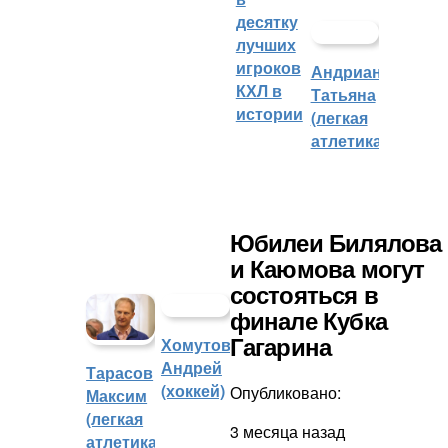
десятку
лучших
игроков
Андрианова
КХЛ в
Татьяна
истории
(легкая
атлетика)
Юбилеи Билялова
и Каюмова могут
состояться в
финале Кубка
Хомутов
Гагарина
Андрей
Тарасов
(хоккей)
Опубликовано:
Максим
(легкая
3 месяца назад
атлетика)