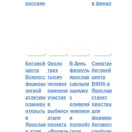
россиян
в финал
Беговой
Около
В День
Смертин:
центр
трех
физкультурника
беговой
Всероссийской
тысяч
ярославцы
центр
федерации
человек
сделали
ВФЛА в
легкой
приняли
зарядку
Ярославле
атлетики
участие
с
станет
планируют
в
олимпийским
пространством
открыть
рыбинском
чемпионом
для
в
этапе
и
формирования
Ярославле
проекта
попробовали
бегового
в этом
«Фармэко
свои
сообщества