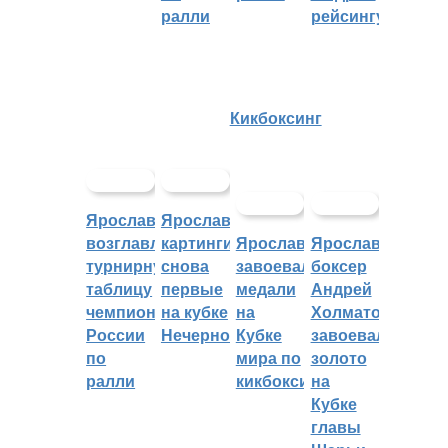
ралли
рейсингу
Кикбоксинг
Ярославцы
Ярославские
возглавляют
картингисты
Ярославцы
Ярославский
турнирную
снова
завоевали
боксер
таблицу
первые
медали
Андрей
чемпионата
на кубке
на
Холматов
России
Нечерноземья
Кубке
завоевал
по
мира по
золото
ралли
кикбоксингу
на
Кубке
главы