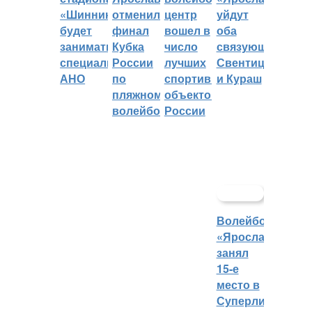
«Шинник»
отменили
центр
уйдут
будет
финал
вошел в
оба
заниматься
Кубка
число
связующих:
специальное
России
лучших
Свентицкис
АНО
по
спортивных
и Кураш
пляжному
объектов
волейболу
России
Волейбольный
«Ярославич»
занял
15-е
место в
Суперлиге