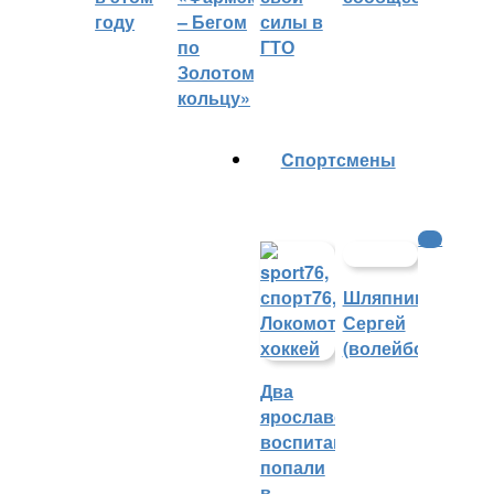
году
– Бегом
силы в
по
ГТО
Золотому
кольцу»
Cпортсмены
КХЛ
Шляпников
Сергей
(волейбол)
Два
ярославских
воспитанника
попали
в