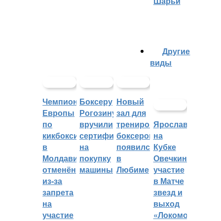
Шарьи
Другие
виды
Чемпионат
Боксеру
Новый
Европы
Рогозину
зал для
по
вручили
тренировок
Ярославцы
кикбоксингу
сертификат
боксеров
на
в
на
появился
Кубке
Молдавии
покупку
в
Овечкина:
отменён
машины
Любиме
участие
из-за
в Матче
запрета
звезд и
на
выход
участие
«Локомотива»