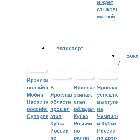
и ждет
стыковых
матчей
Автоспорт
Бокс
/
Иранский
волейболист
В
Ярославский
Ярославцы
Мобин
Ярославской
экипаж
успешно
Насри покинет
области
стал
выступили
российскую
прошел
обладателем
на
Суперлигу
этап
Кубка
Чемпионате
Кубка
России
и Кубке
России
по
России
по
ралли
по дрэг-