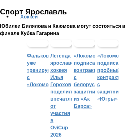
Спорт Ярославль
Хоккей
Юбилеи Билялова и Каюмова могут состояться в
финале Кубка Гагарина
Фальковский
Легенда
«Локомотив»
«Локомотив»
уже
ярославского
подписал
подписал
тренируется
хоккея
контракт
пробный
с
Илья
с
контракт
«Локомотивом»
Горохов
белорусским
с
поделился
защитником
защитником
впечатлениями
из «Ак
«Югры»
от
Барса»
участия
в
OviCup
2026