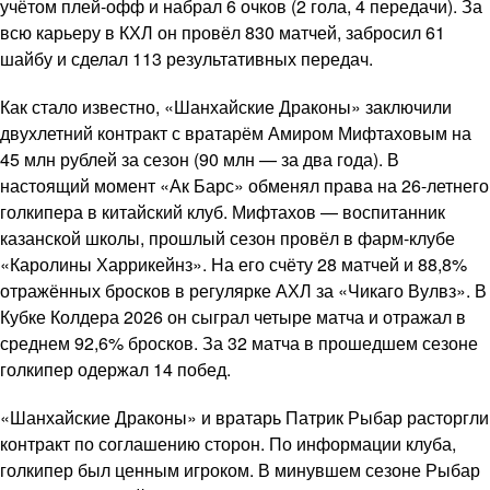
учётом плей-офф и набрал 6 очков (2 гола, 4 передачи). За
всю карьеру в КХЛ он провёл 830 матчей, забросил 61
шайбу и сделал 113 результативных передач.
Как стало известно, «Шанхайские Драконы» заключили
двухлетний контракт с вратарём Амиром Мифтаховым на
45 млн рублей за сезон (90 млн — за два года). В
настоящий момент «Ак Барс» обменял права на 26-летнего
голкипера в китайский клуб. Мифтахов — воспитанник
казанской школы, прошлый сезон провёл в фарм-клубе
«Каролины Харрикейнз». На его счёту 28 матчей и 88,8%
отражённых бросков в регулярке АХЛ за «Чикаго Вулвз». В
Кубке Колдера 2026 он сыграл четыре матча и отражал в
среднем 92,6% бросков. За 32 матча в прошедшем сезоне
голкипер одержал 14 побед.
«Шанхайские Драконы» и вратарь Патрик Рыбар расторгли
контракт по соглашению сторон. По информации клуба,
голкипер был ценным игроком. В минувшем сезоне Рыбар