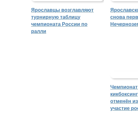
Ярославцы возглавляют
Ярославск
турнирную таблицу
снова перв
чемпионата России по
Нечернозе
ралли
Чемпионат
кикбоксин
отменён из
участие ро