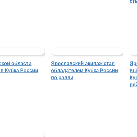
ст
ской области
Ярославский экипаж стал
Яр
п Кубка России
обладателем Кубка России
вы
по ралли
Ку
ре