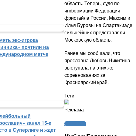
область. Теперь, судя по
информации Федерации
фристайла России, Максим и
Илья Буровы на Спартакиаде
сильнейших представляли
Московскую область.
мять экс-игрока
инника» почтили на
Ранее мы сообщали, что
ждународном матче
ярославна Любовь Никитина
выступала на этих же
соревнованиях за
Красноярский край.
Теги:
Реклама
лейбольный
рославич» занял 15-е
Другие виды
сто в Суперлиге и ждет