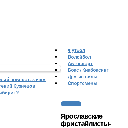
Футбол
Волейбол
Автоспорт
Бокс / Кикбоксинг
Другие виды
вый поворот: зачем
Cпортсмены
гений Кузнецов
ибири»?
Другие виды
Ярославские
фристайлисты-