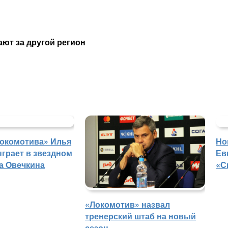
ют за другой регион
Локомотива» Илья
Но
грает в звездном
Ев
а Овечкина
«С
«Локомотив» назвал
тренерский штаб на новый
сезон