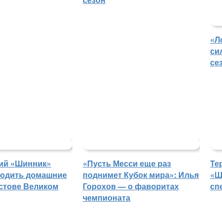
«Л
си
се
ий «Шинник»
«Пусть Месси еще раз
Те
водить домашние
поднимет Кубок мира»: Илья
«Ш
остове Великом
Горохов — о фаворитах
сп
чемпионата