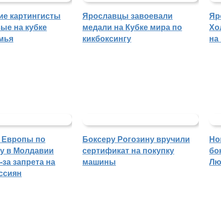
ие картингисты
Ярославцы завоевали
Яр
ые на кубке
медали на Кубке мира по
Хо
мья
кикбоксингу
на
 Европы по
Боксеру Рогозину вручили
Но
гу в Молдавии
сертификат на покупку
бо
-за запрета на
машины
Лю
ссиян