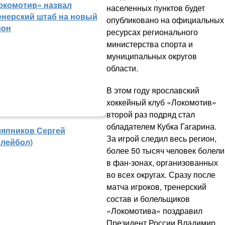
окомотив» назвал
населенных пунктов будет
енерский штаб на новый
опубликовано на официальных
зон
ресурсах регионального
министерства спорта и
муниципальных округов
области.
В этом году ярославский
хоккейный клуб «Локомотив»
второй раз подряд стал
обладателем Кубка Гагарина.
япников Сергей
За игрой следил весь регион,
олейбол)
более 50 тысяч человек болели
в фан-зонах, организованных
во всех округах. Сразу после
матча игроков, тренерский
состав и болельщиков
«Локомотива» поздравил
Президент России Владимир