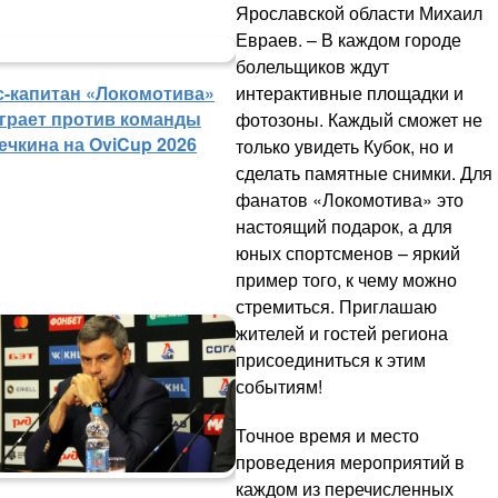
Ярославской области Михаил
Евраев. – В каждом городе
болельщиков ждут
интерактивные площадки и
с-капитан «Локомотива»
грает против команды
фотозоны. Каждый сможет не
ечкина на OviCup 2026
только увидеть Кубок, но и
сделать памятные снимки. Для
фанатов «Локомотива» это
настоящий подарок, а для
юных спортсменов – яркий
пример того, к чему можно
стремиться. Приглашаю
жителей и гостей региона
присоединиться к этим
событиям!
Точное время и место
проведения мероприятий в
каждом из перечисленных