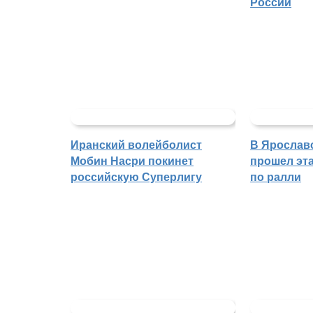
России
Иранский волейболист
В Ярослав
Мобин Насри покинет
прошел эта
российскую Суперлигу
по ралли