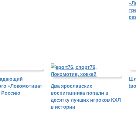
«Л
тр
се
падающий
Шл
ого «Локомотива»
Два ярославских
(в
в Россию
воспитанника попали в
десятку лучших игроков КХЛ
в истории