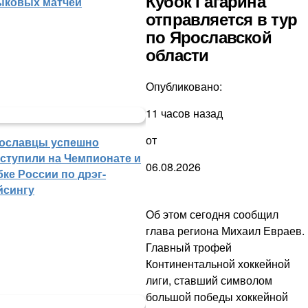
Кубок Гагарина
ыковых матчей
отправляется в тур
по Ярославской
области
Опубликовано:
11 часов назад
от
ославцы успешно
ступили на Чемпионате и
06.08.2026
бке России по дрэг-
йсингу
Об этом сегодня сообщил
глава региона Михаил Евраев.
Главный трофей
Континентальной хоккейной
лиги, ставший символом
большой победы хоккейной