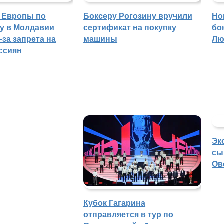
 Европы по
Боксеру Рогозину вручили
Но
гу в Молдавии
сертификат на покупку
бо
-за запрета на
машины
Лю
ссиян
Эк
сы
Ов
Кубок Гагарина
отправляется в тур по