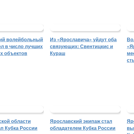
ий волейбольный
Из «Ярославича» уйдут оба
Во
л в число лучших
связующих: Свентицкис и
«Я
х объектов
Кураш
ме
ст
ской области
Ярославский экипаж стал
Яр
п Кубка России
обладателем Кубка России
вы