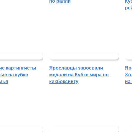
по ралли
Ку
ре
ие картингисты
Ярославцы завоевали
Яр
ые на кубке
медали на Кубке мира по
Хо
мья
кикбоксингу
на