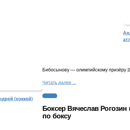
Ан
ат
Бибосынову — олимпийскому призёру 20
Читать далее ...
Силовые
дрей (хоккей)
Боксер Вячеслав Рогозин
по боксу