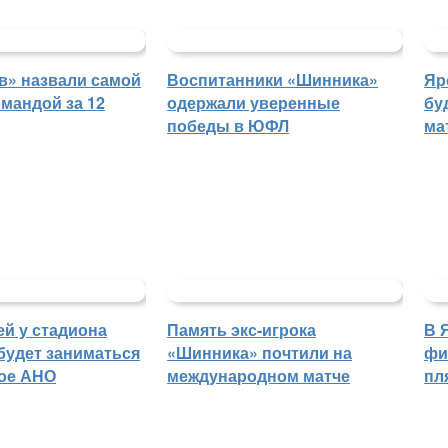
в» назвали самой
Воспитанники «Шинника»
Яр
мандой за 12
одержали уверенные
бу
победы в ЮФЛ
ма
й у стадиона
Память экс-игрока
В 
будет заниматься
«Шинника» почтили на
фи
ое АНО
международном матче
пл