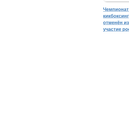
Чемпионат
кикбоксин
отменён из
участие ро