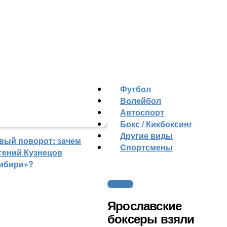
Футбол
Волейбол
Автоспорт
Бокс / Кикбоксинг
Другие виды
вый поворот: зачем
Cпортсмены
гений Кузнецов
ибири»?
Силовые
Ярославские
боксеры взяли