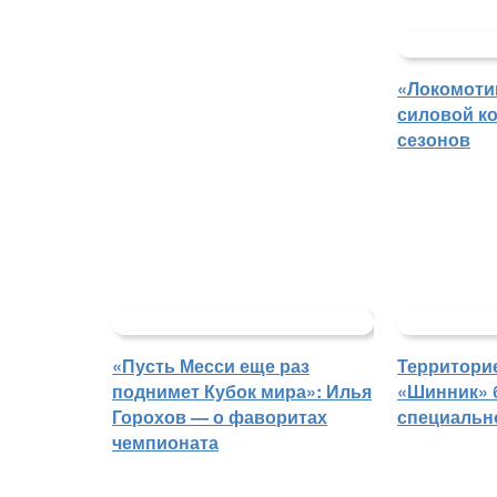
«Локомоти
силовой ко
сезонов
«Пусть Месси еще раз
Территорие
поднимет Кубок мира»: Илья
«Шинник» 
Горохов — о фаворитах
специальн
чемпионата