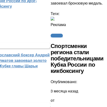
бке России по дрэг-
завоевал бронзовую медаль.
йсингу
Теги:
Реклама
Силовые
Спортсменки
региона стали
ославский боксер Андрей
победительницами
лматов завоевал золото
Кубка России по
 Кубке главы Шарьи
кикбоксингу
Опубликовано:
3 месяца назад
от