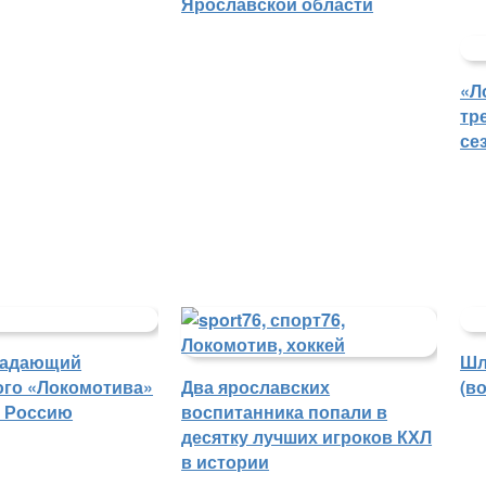
Ярославской области
«Л
тр
се
падающий
Шл
ого «Локомотива»
Два ярославских
(в
в Россию
воспитанника попали в
десятку лучших игроков КХЛ
в истории