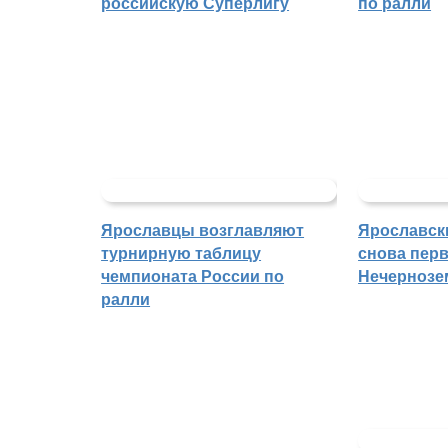
российскую Суперлигу
по ралли
Ярославцы возглавляют
Ярославск
турнирную таблицу
снова перв
чемпионата России по
Нечернозе
ралли