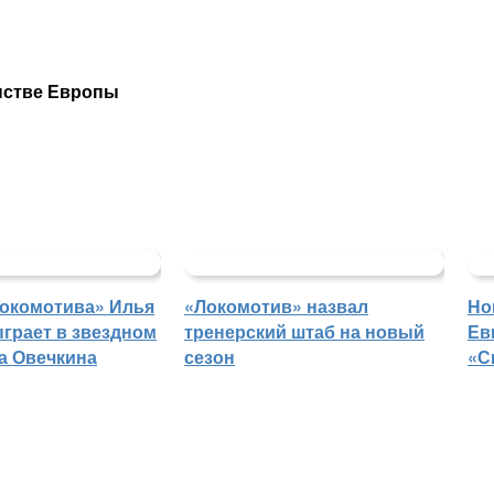
енстве Европы
Локомотива» Илья
«Локомотив» назвал
Но
грает в звездном
тренерский штаб на новый
Ев
а Овечкина
сезон
«С