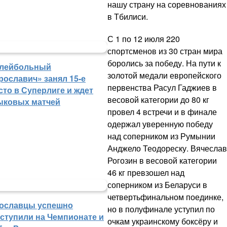
нашу страну на соревнованиях
в Тбилиси.
С 1 по 12 июля 220
спортсменов из 30 стран мира
боролись за победу. На пути к
лейбольный
золотой медали европейского
рославич» занял 15-е
первенства Расул Гаджиев в
сто в Суперлиге и ждет
весовой категории до 80 кг
ыковых матчей
провел 4 встречи и в финале
одержал уверенную победу
над соперником из Румынии
Анджело Теодореску. Вячеслав
Рогозин в весовой категории
46 кг превзошел над
соперником из Беларуси в
четвертьфинальном поединке,
ославцы успешно
но в полуфинале уступил по
ступили на Чемпионате и
очкам украинскому боксёру и