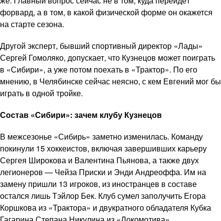
же. Главный вопрос сейчас не в том, куда перейдёт
форвард, а в том, в какой физической форме он окажется
на старте сезона.
Другой эксперт, бывший спортивный директор «Лады»
Сергей Гомоляко, допускает, что Кузнецов может поиграть
в «Сибири», а уже потом поехать в «Трактор». По его
мнению, в Челябинске сейчас неясно, с кем Евгений мог бы
играть в одной тройке.
Состав «Сибири»: зачем клубу Кузнецов
В межсезонье «Сибирь» заметно изменилась. Команду
покинули 15 хоккеистов, включая завершивших карьеру
Сергея Широкова и Валентина Пьянова, а также двух
легионеров — Чейза Приски и Энди Андреоффа. Им на
замену пришли 13 игроков, из иностранцев в составе
остался лишь Тэйлор Бек. Клуб сумел заполучить Егора
Коршкова из «Трактора» и двукратного обладателя Кубка
Гагарина Степана Никулина из «Локомотива».