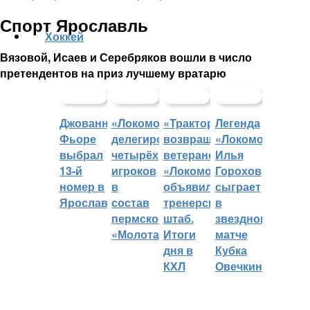
Спорт Ярославль
Хоккей
Вязовой, Исаев и Серебряков вошли в число
претендентов на приз лучшему вратарю
Джованни
«Локомотив»
«Трактор»
Легенда
Фьоре
делегировал
возвращает
«Локомотива»
выбрал
четырёх
ветеранов,
Илья
13-й
игроков
«Локомотив»
Горохов
номер в
в
объявил
сыграет
Ярославле
состав
тренерский
в
пермского
штаб.
звездном
«Молота»
Итоги
матче
дня в
Кубка
КХЛ
Овечкина