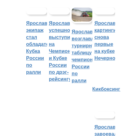
Ярославский
Ярославцы
Ярославские
экипаж
успешно
картингисты
Ярославцы
стал
выступили
снова
возглавляют
обладателем
на
первые
турнирную
Кубка
Чемпионате
на кубке
таблицу
России
и Кубке
Нечерноземья
чемпионата
по
России
России
ралли
по дрэг-
по
рейсингу
ралли
Кикбоксинг
Ярославцы
завоевали