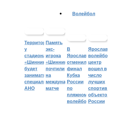
Волейбол
Территорией
Память
у
экс-
В
Ярославский
стадиона
игрока
Ярославле
волейбольный
«Шинник»
«Шинника»
отменили
центр
будет
почтили
финал
вошел в
заниматься
на
Кубка
число
специальное
международном
России
лучших
АНО
матче
по
спортивных
пляжному
объектов
волейболу
России