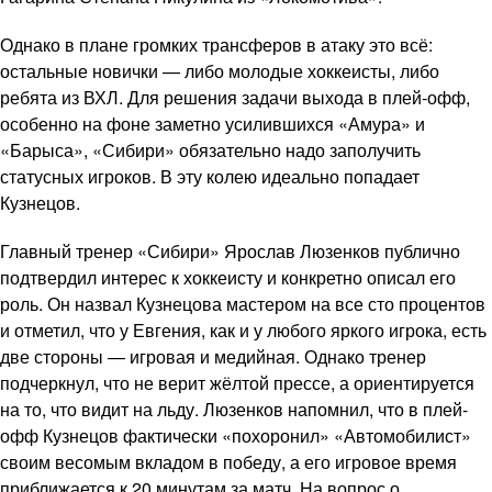
Однако в плане громких трансферов в атаку это всё:
остальные новички — либо молодые хоккеисты, либо
ребята из ВХЛ. Для решения задачи выхода в плей-офф,
особенно на фоне заметно усилившихся «Амура» и
«Барыса», «Сибири» обязательно надо заполучить
статусных игроков. В эту колею идеально попадает
Кузнецов.
Главный тренер «Сибири» Ярослав Люзенков публично
подтвердил интерес к хоккеисту и конкретно описал его
роль. Он назвал Кузнецова мастером на все сто процентов
и отметил, что у Евгения, как и у любого яркого игрока, есть
две стороны — игровая и медийная. Однако тренер
подчеркнул, что не верит жёлтой прессе, а ориентируется
на то, что видит на льду. Люзенков напомнил, что в плей-
офф Кузнецов фактически «похоронил» «Автомобилист»
своим весомым вкладом в победу, а его игровое время
приближается к 20 минутам за матч. На вопрос о