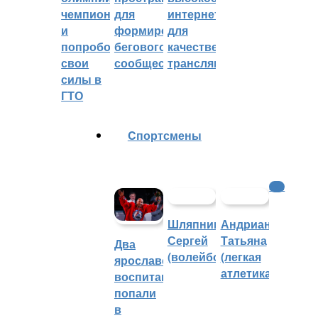
чемпионом
для
интернетом
и
формирования
для
попробовали
бегового
качественных
свои
сообщества
трансляций
силы в
ГТО
Cпортсмены
КХЛ
Шляпников
Андрианова
Сергей
Татьяна
Два
(волейбол)
(легкая
ярославских
атлетика)
воспитанника
попали
в