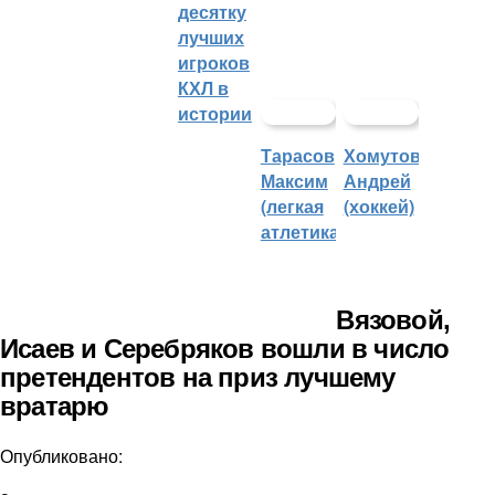
десятку
лучших
игроков
КХЛ в
истории
Тарасов
Хомутов
Максим
Андрей
(легкая
(хоккей)
атлетика)
Вязовой,
Исаев и Серебряков вошли в число
претендентов на приз лучшему
вратарю
Опубликовано: