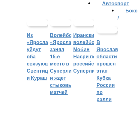
Автоспорт
Бокс
/
Из
Волейбольный
Иранский
«Ярославича»
«Ярославич»
волейболист
В
уйдут
занял
Мобин
Ярославской
оба
15-е
Насри покинет
области
связующих:
место в
российскую
прошел
Свентицкис
Суперлиге
Суперлигу
этап
и Кураш
и ждет
Кубка
стыковых
России
матчей
по
ралли