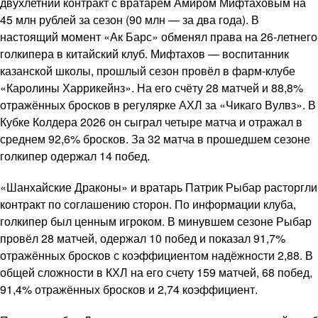
двухлетний контракт с вратарём Амиром Мифтаховым на
45 млн рублей за сезон (90 млн — за два года). В
настоящий момент «Ак Барс» обменял права на 26-летнего
голкипера в китайский клуб. Мифтахов — воспитанник
казанской школы, прошлый сезон провёл в фарм-клубе
«Каролины Харрикейнз». На его счёту 28 матчей и 88,8%
отражённых бросков в регулярке АХЛ за «Чикаго Вулвз». В
Кубке Колдера 2026 он сыграл четыре матча и отражал в
среднем 92,6% бросков. За 32 матча в прошедшем сезоне
голкипер одержал 14 побед.
«Шанхайские Драконы» и вратарь Патрик Рыбар расторгли
контракт по соглашению сторон. По информации клуба,
голкипер был ценным игроком. В минувшем сезоне Рыбар
провёл 28 матчей, одержал 10 побед и показал 91,7%
отражённых бросков с коэффициентом надёжности 2,88. В
общей сложности в КХЛ на его счету 159 матчей, 68 побед,
91,4% отражённых бросков и 2,74 коэффициент.