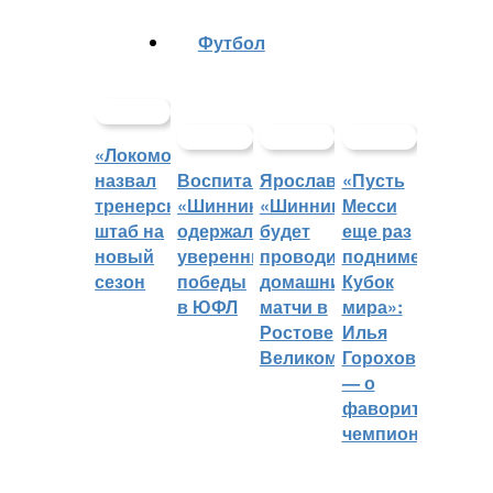
Футбол
«Локомотив»
назвал
Воспитанники
Ярославский
«Пусть
тренерский
«Шинника»
«Шинник»
Месси
штаб на
одержали
будет
еще раз
новый
уверенные
проводить
поднимет
сезон
победы
домашние
Кубок
в ЮФЛ
матчи в
мира»:
Ростове
Илья
Великом
Горохов
— о
фаворитах
чемпионата