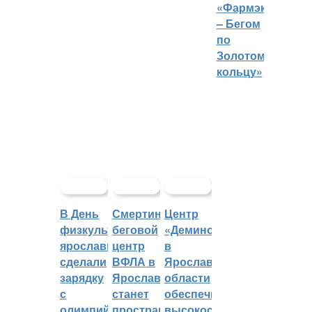
«Фармэко
– Бегом
по
Золотому
кольцу»
В День
Смертин:
Центр
физкультурника
беговой
«Демино»
ярославцы
центр
в
сделали
ВФЛА в
Ярославской
зарядку
Ярославле
области
с
станет
обеспечивают
олимпийским
пространством
высокоскоростным