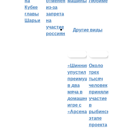
на
отменён
машины
Любиме
Кубке
из-за
главы
запрета
Шарьи
на
участие
Другие виды
россиян
«Шинник»
Около
упустил
трех
преимущество
тысяч
в два
человек
мяча в
приняли
домашней
участие
игре с
в
«Арсеналом»
рыбинском
этапе
проекта