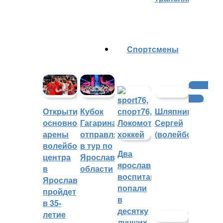
Cпортсмены
Другие
виды
Шляпников
Открытие
Кубок
Сергей
основной
Гагарина
(волейбол)
арены
отправляется
волейбольного
в тур по
Два
центра
Ярославской
ярославских
в
области
воспитанника
Ярославле
попали
пройдет
в
в 35-
десятку
летие
лучших