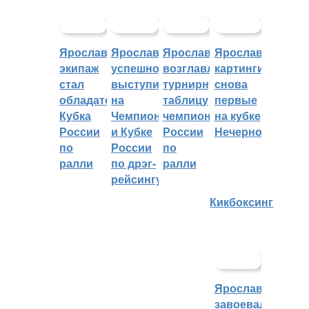
Ярославский
Ярославцы
Ярославцы
Ярославские
экипаж
успешно
возглавляют
картингисты
стал
выступили
турнирную
снова
обладателем
на
таблицу
первые
Кубка
Чемпионате
чемпионата
на кубке
России
и Кубке
России
Нечерноземья
по
России
по
ралли
по дрэг-
ралли
рейсингу
Кикбоксинг
Ярославцы
завоевали