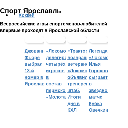
Спорт Ярославль
Хоккей
Всероссийские игры спортсменов-любителей
впервые проходят в Ярославской области
Джованни
«Локомотив»
«Трактор»
Легенда
Фьоре
делегировал
возвращает
«Локомотива»
выбрал
четырёх
ветеранов,
Илья
13-й
игроков
«Локомотив»
Горохов
номер в
в
объявил
сыграет
Ярославле
состав
тренерский
в
пермского
штаб.
звездном
«Молота»
Итоги
матче
дня в
Кубка
КХЛ
Овечкина