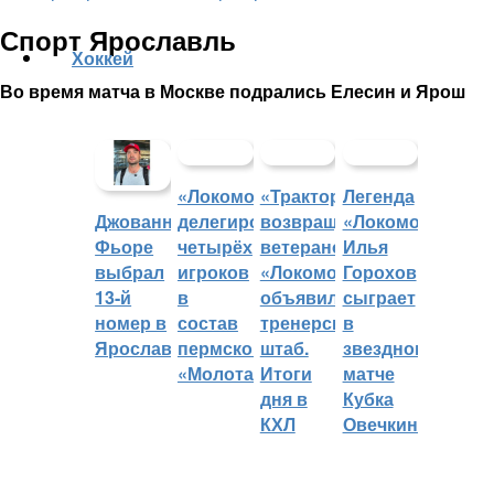
Спорт Ярославль
Хоккей
Во время матча в Москве подрались Елесин и Ярош
«Локомотив»
«Трактор»
Легенда
делегировал
возвращает
«Локомотива»
Джованни
четырёх
ветеранов,
Илья
Фьоре
игроков
«Локомотив»
Горохов
выбрал
в
объявил
сыграет
13-й
состав
тренерский
в
номер в
пермского
штаб.
звездном
Ярославле
«Молота»
Итоги
матче
дня в
Кубка
КХЛ
Овечкина