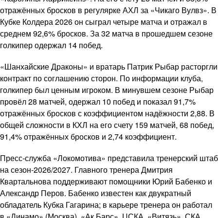
отражённых бросков в регулярке АХЛ за «Чикаго Вулвз». В
Кубке Колдера 2026 он сыграл четыре матча и отражал в
среднем 92,6% бросков. За 32 матча в прошедшем сезоне
голкипер одержал 14 побед.
«Шанхайские Драконы» и вратарь Патрик Рыбар расторгли
контракт по соглашению сторон. По информации клуба,
голкипер был ценным игроком. В минувшем сезоне Рыбар
провёл 28 матчей, одержал 10 побед и показал 91,7%
отражённых бросков с коэффициентом надёжности 2,88. В
общей сложности в КХЛ на его счету 159 матчей, 68 побед,
91,4% отражённых бросков и 2,74 коэффициент.
Пресс-служба «Локомотива» представила тренерский штаб
на сезон-2026/2027. Главного тренера Дмитрия
Квартальнова поддерживают помощники Юрий Бабенко и
Александр Перов. Бабенко известен как двукратный
обладатель Кубка Гагарина; в карьере тренера он работал
в «Динамо» (Москва), «Ак Барс», ЦСКА, «Витязь», СКА.