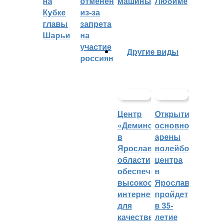
на
отменён
машины
Любиме
Кубке
из-за
главы
запрета
Шарьи
на
участие
Другие виды
россиян
Центр
Открытие
«Демино»
основной
в
арены
Ярославской
волейбольного
области
центра
обеспечивают
в
высокоскоростным
Ярославле
интернетом
пройдет
для
в 35-
качественных
летие