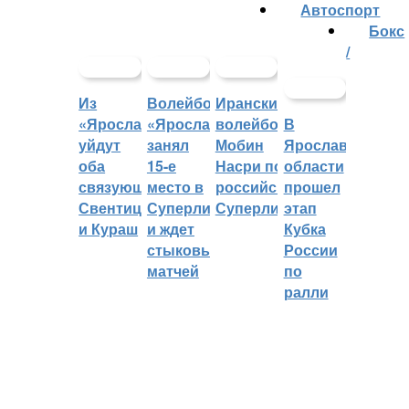
Автоспорт
Бокс
/
Из
Волейбольный
Иранский
«Ярославича»
«Ярославич»
волейболист
В
уйдут
занял
Мобин
Ярославской
оба
15-е
Насри покинет
области
связующих:
место в
российскую
прошел
Свентицкис
Суперлиге
Суперлигу
этап
и Кураш
и ждет
Кубка
стыковых
России
матчей
по
ралли