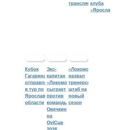
трансляций
клуба
«Ярославич»
Кубок
Экс-
«Локомотив»
Гагарина
капитан
назвал
отправляется
«Локомотива»
тренерский
в тур по
сыграет
штаб на
Ярославской
против
новый
области
команды
сезон
Овечкина
на
OviCup
2026