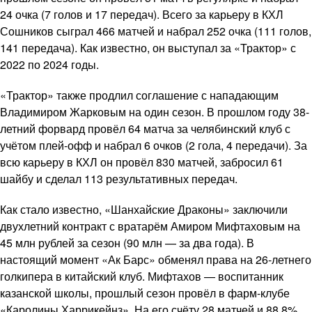
24 очка (7 голов и 17 передач). Всего за карьеру в КХЛ
Сошников сыграл 466 матчей и набрал 252 очка (111 голов,
141 передача). Как известно, он выступал за «Трактор» с
2022 по 2024 годы.
«Трактор» также продлил соглашение с нападающим
Владимиром Жарковым на один сезон. В прошлом году 38-
летний форвард провёл 64 матча за челябинский клуб с
учётом плей-офф и набрал 6 очков (2 гола, 4 передачи). За
всю карьеру в КХЛ он провёл 830 матчей, забросил 61
шайбу и сделал 113 результативных передач.
Как стало известно, «Шанхайские Драконы» заключили
двухлетний контракт с вратарём Амиром Мифтаховым на
45 млн рублей за сезон (90 млн — за два года). В
настоящий момент «Ак Барс» обменял права на 26-летнего
голкипера в китайский клуб. Мифтахов — воспитанник
казанской школы, прошлый сезон провёл в фарм-клубе
«Каролины Харрикейнз». На его счёту 28 матчей и 88,8%