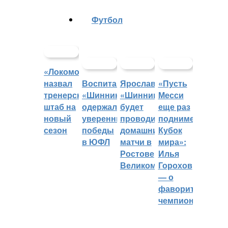
Футбол
«Локомотив»
назвал
Воспитанники
Ярославский
«Пусть
тренерский
«Шинника»
«Шинник»
Месси
штаб на
одержали
будет
еще раз
новый
уверенные
проводить
поднимет
сезон
победы
домашние
Кубок
в ЮФЛ
матчи в
мира»:
Ростове
Илья
Великом
Горохов
— о
фаворитах
чемпионата