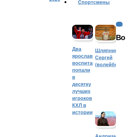
Cпортсмены
КХЛ
Во
Два
Шляпников
ярославских
Сергей
воспитанника
(волейбол)
попали
в
десятку
лучших
игроков
КХЛ в
истории
Андрианова