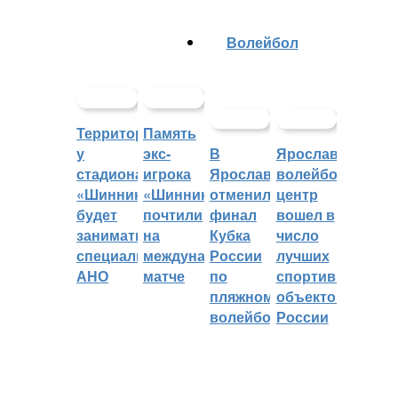
Волейбол
Территорией
Память
у
экс-
В
Ярославский
стадиона
игрока
Ярославле
волейбольный
«Шинник»
«Шинника»
отменили
центр
будет
почтили
финал
вошел в
заниматься
на
Кубка
число
специальное
международном
России
лучших
АНО
матче
по
спортивных
пляжному
объектов
волейболу
России