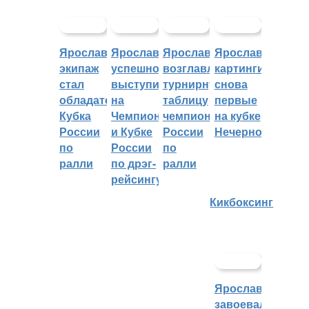
Ярославский
Ярославцы
Ярославцы
Ярославские
экипаж
успешно
возглавляют
картингисты
стал
выступили
турнирную
снова
обладателем
на
таблицу
первые
Кубка
Чемпионате
чемпионата
на кубке
России
и Кубке
России
Нечерноземья
по
России
по
ралли
по дрэг-
ралли
рейсингу
Кикбоксинг
Ярославцы
завоевали