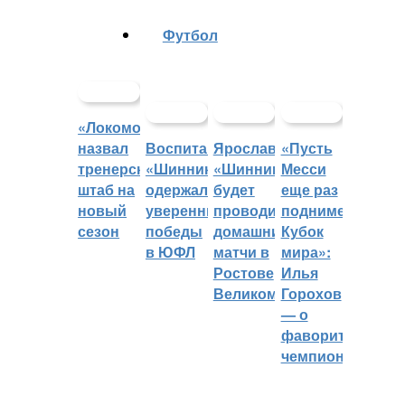
Футбол
«Локомотив»
назвал
Воспитанники
Ярославский
«Пусть
тренерский
«Шинника»
«Шинник»
Месси
штаб на
одержали
будет
еще раз
новый
уверенные
проводить
поднимет
сезон
победы
домашние
Кубок
в ЮФЛ
матчи в
мира»:
Ростове
Илья
Великом
Горохов
— о
фаворитах
чемпионата