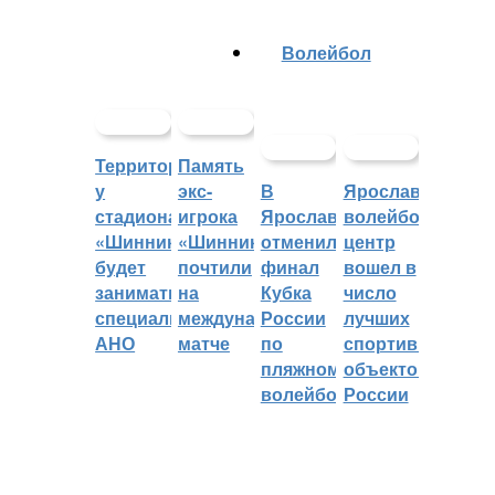
Волейбол
Территорией
Память
у
экс-
В
Ярославский
стадиона
игрока
Ярославле
волейбольный
«Шинник»
«Шинника»
отменили
центр
будет
почтили
финал
вошел в
заниматься
на
Кубка
число
специальное
международном
России
лучших
АНО
матче
по
спортивных
пляжному
объектов
волейболу
России