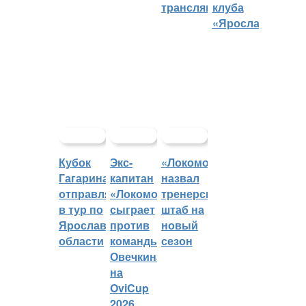
трансляций
клуба
«Ярославич»
Кубок
Экс-
«Локомотив»
Гагарина
капитан
назвал
отправляется
«Локомотива»
тренерский
в тур по
сыграет
штаб на
Ярославской
против
новый
области
команды
сезон
Овечкина
на
OviCup
2026