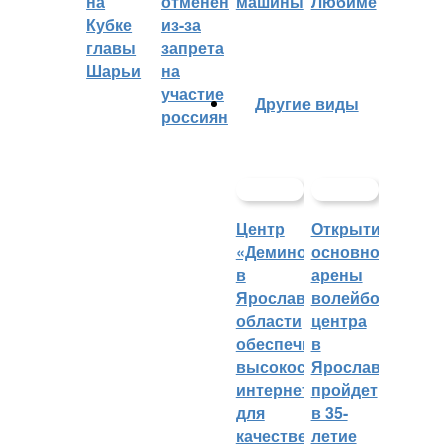
на
отменён
машины
Любиме
Кубке
из-за
главы
запрета
Шарьи
на
участие
Другие виды
россиян
Центр
Открытие
«Демино»
основной
в
арены
Ярославской
волейбольного
области
центра
обеспечивают
в
высокоскоростным
Ярославле
интернетом
пройдет
для
в 35-
качественных
летие