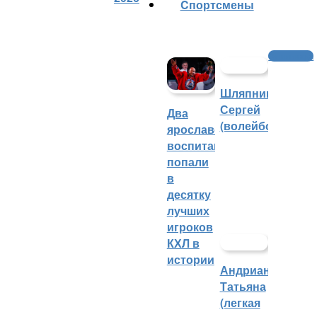
Cпортсмены
Олимпиада
Шляпников
Сергей
Два
(волейбол)
ярославских
воспитанника
попали
в
десятку
лучших
игроков
КХЛ в
истории
Андрианова
Татьяна
(легкая