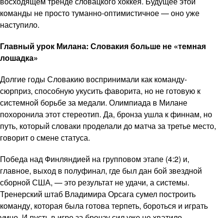
восходящем тренде словацкого хоккея. Будущее этой
команды не просто туманно-оптимистичное — оно уже
наступило.
Главный урок Милана: Словакия больше не «темная
лошадка»
Долгие годы Словакию воспринимали как команду-
сюрприз, способную укусить фаворита, но не готовую к
системной борьбе за медали. Олимпиада в Милане
похоронила этот стереотип. Да, бронза ушла к финнам, но
путь, который словаки проделали до матча за третье место,
говорит о смене статуса.
Победа над Финляндией на групповом этапе (4:2) и,
главное, выход в полуфинал, где был дан бой звездной
сборной США, — это результат не удачи, а системы.
Тренерский штаб Владимира Орсага сумел построить
команду, которая была готова терпеть, бороться и играть
умно. И пусть в игре за бронзу сил уже не хватило