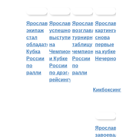
Ярославский
Ярославцы
Ярославцы
Ярославские
экипаж
успешно
возглавляют
картингисты
стал
выступили
турнирную
снова
обладателем
на
таблицу
первые
Кубка
Чемпионате
чемпионата
на кубке
России
и Кубке
России
Нечерноземья
по
России
по
ралли
по дрэг-
ралли
рейсингу
Кикбоксинг
Ярославцы
завоевали