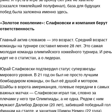
(сказался тяжелейший полуфинал), база для будущих
побед была заложена именно здесь.
«Золотое поколение»: Слафковски и компания берут
ответственность
Главный актив словаков — это возраст. Средний возраст
команды на турнире составил менее 28 лет. Это самая
молодая команда олимпийского хоккейного турнира. И речь
идет не о статистах, а о лидерах.
Юрай Слафковски подтвердил статус суперзвезды
мирового уровня. В 21 год он был не просто лучшим
бомбардиром команды, он был её душой и мотором.
Шайбы в ворота американцев, голевые передачи в самых
важных матчах — Слафковски играл так, словно за
плечами у него три Олимпиады, а не одна. Рядом с ним
мужают Далибор Дворски (20 лет), забивший победный гол
финнам на старте, и защитник Шимон Немец (22 года),