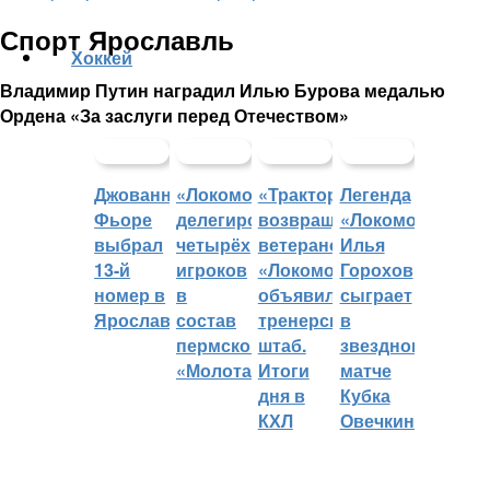
Спорт Ярославль
Хоккей
Владимир Путин наградил Илью Бурова медалью
Ордена «За заслуги перед Отечеством»
Джованни
«Локомотив»
«Трактор»
Легенда
Фьоре
делегировал
возвращает
«Локомотива»
выбрал
четырёх
ветеранов,
Илья
13-й
игроков
«Локомотив»
Горохов
номер в
в
объявил
сыграет
Ярославле
состав
тренерский
в
пермского
штаб.
звездном
«Молота»
Итоги
матче
дня в
Кубка
КХЛ
Овечкина