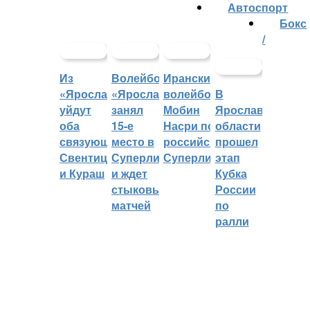
Автоспорт
Бокс
/
Из
Волейбольный
Иранский
«Ярославича»
«Ярославич»
волейболист
В
уйдут
занял
Мобин
Ярославской
оба
15-е
Насри покинет
области
связующих:
место в
российскую
прошел
Свентицкис
Суперлиге
Суперлигу
этап
и Кураш
и ждет
Кубка
стыковых
России
матчей
по
ралли