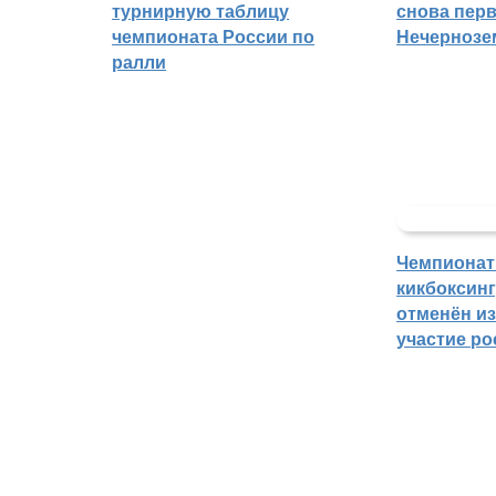
турнирную таблицу
снова перв
чемпионата России по
Нечернозе
ралли
Чемпионат
кикбоксин
отменён из
участие ро