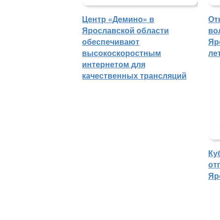
Центр «Демино» в
От
Ярославской области
во
обеспечивают
Яр
высокоскоростным
ле
интернетом для
качественных трансляций
Ку
от
Яр