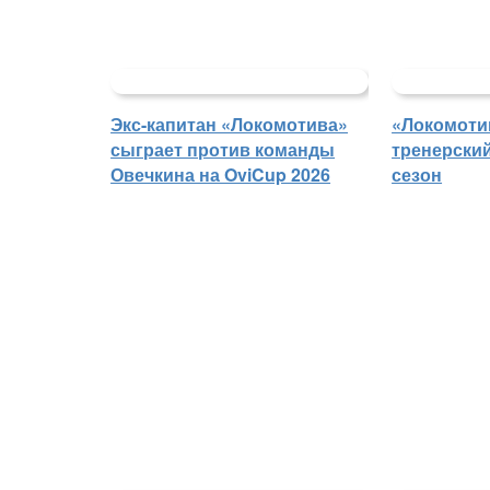
Экс-капитан «Локомотива»
«Локомоти
сыграет против команды
тренерски
Овечкина на OviCup 2026
сезон