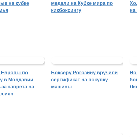
ые на кубке
медали на Кубке мира по
Хо
мья
кикбоксингу
на
 Европы по
Боксеру Рогозину вручили
Но
гу в Молдавии
сертификат на покупку
бо
-за запрета на
машины
Лю
ссиян