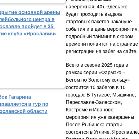
набережная, 40). Здесь же
крытие основной арены
будет проходить выдача
лейбольного центра в
стартовых пакетов накануне
ославле пройдет в 35-
события и в день мероприятия,
тие клуба «Ярославич»
подробный тайминг в скором
времени появится на странице
регистрации на забег на сайте.
Всего в сезоне 2025 года в
рамках серии «Фармэко –
Бегом по Золотому кольцу»
состоится 10 забегов в 10
городах. В Тутаеве, Мышкине,
бок Гагарина
Переславле-Залесском,
правляется в тур по
Костроме и Иванове
ославской области
мероприятия уже завершены.
После Рыбинска старты
состоятся в Угличе, Ярославле,