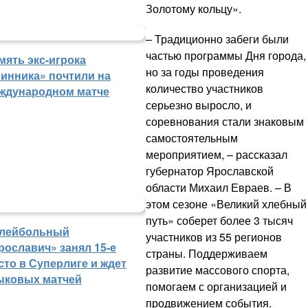
Золотому кольцу».
– Традиционно забеги были
частью программы Дня города,
мять экс-игрока
но за годы проведения
инника» почтили на
количество участников
ждународном матче
серьезно выросло, и
соревнования стали знаковым
самостоятельным
мероприятием, – рассказал
губернатор Ярославской
области Михаил Евраев. – В
этом сезоне «Великий хлебный
путь» соберет более 3 тысяч
лейбольный
участников из 55 регионов
рославич» занял 15-е
страны. Поддерживаем
сто в Суперлиге и ждет
развитие массового спорта,
ыковых матчей
помогаем с организацией и
продвижением события.