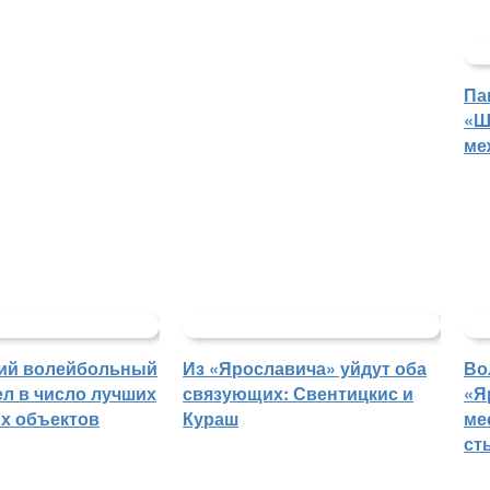
Па
«Ш
ме
ий волейбольный
Из «Ярославича» уйдут оба
Во
л в число лучших
связующих: Свентицкис и
«Я
х объектов
Кураш
ме
ст