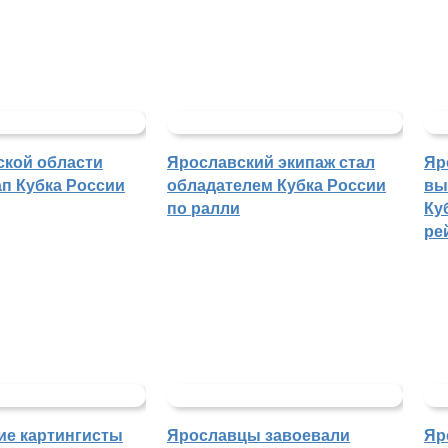
ской области
Ярославский экипаж стал
Яр
п Кубка России
обладателем Кубка России
вы
по ралли
Ку
ре
ие картингисты
Ярославцы завоевали
Яр