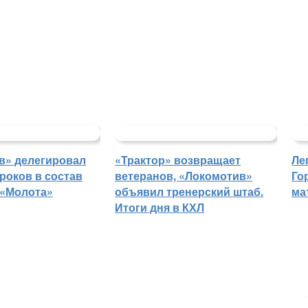
в» делегировал
«Трактор» возвращает
Ле
роков в состав
ветеранов, «Локомотив»
Го
 «Молота»
объявил тренерский штаб.
ма
Итоги дня в КХЛ