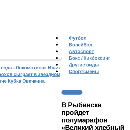
Футбол
Волейбол
Автоспорт
Бокс / Кикбоксинг
Другие виды
генда «Локомотива» Илья
Cпортсмены
рохов сыграет в звездном
тче Кубка Овечкина
Другие виды
В Рыбинске
пройдет
полумарафон
«Великий хлебный