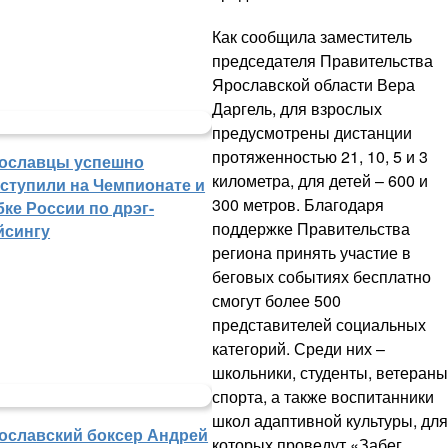
Как сообщила заместитель
председателя Правительства
Ярославской области Вера
Даргель, для взрослых
предусмотрены дистанции
протяженностью 21, 10, 5 и 3
ославцы успешно
километра, для детей – 600 и
ступили на Чемпионате и
300 метров. Благодаря
бке России по дрэг-
поддержке Правительства
йсингу
региона принять участие в
беговых событиях бесплатно
смогут более 500
представителей социальных
категорий. Среди них –
школьники, студенты, ветераны
спорта, а также воспитанники
школ адаптивной культуры, для
ославский боксер Андрей
которых проведут «Забег