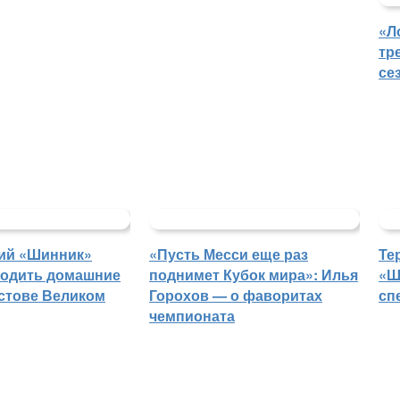
«Л
тр
се
ий «Шинник»
«Пусть Месси еще раз
Те
водить домашние
поднимет Кубок мира»: Илья
«Ш
остове Великом
Горохов — о фаворитах
сп
чемпионата