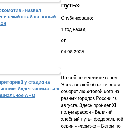
путь»
окомотив» назвал
енерский штаб на новый
Опубликовано:
зон
1 год назад
от
04.08.2025
Второй по величине город
рриторией у стадиона
Ярославской области вновь
инник» будет заниматься
соберет любителей бега из
ециальное АНО
разных городов России 10
августа. Здесь пройдет XI
полумарафон «Великий
хлебный путь» федеральной
серии «Фармэко – Бегом по