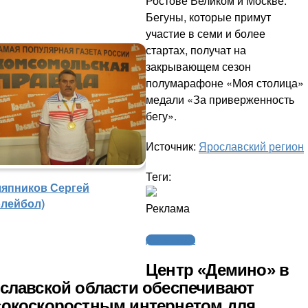
Ростове Великом и Москве.
Бегуны, которые примут
участие в семи и более
стартах, получат на
закрывающем сезон
полумарафоне «Моя столица»
медали «За приверженность
бегу».
Источник:
Ярославский регион
Теги:
япников Сергей
олейбол)
Реклама
Другие виды
Центр «Демино» в
славской области обеспечивают
окоскоростным интернетом для