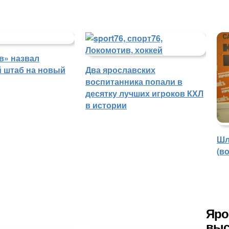
в» назвал
й штаб на новый
Два ярославских
воспитанника попали в
десятку лучших игроков КХЛ
в истории
Шл
(в
Яро
выс