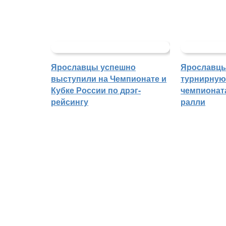
Ярославцы успешно
Ярославцы
выступили на Чемпионате и
турнирную
Кубке России по дрэг-
чемпионат
рейсингу
ралли