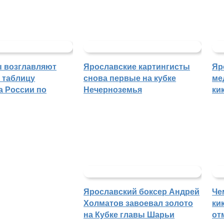
 возглавляют
Ярославские картингисты
Яр
 таблицу
снова первые на кубке
ме
а России по
Нечерноземья
ки
Ярославский боксер Андрей
Че
Холматов завоевал золото
ки
на Кубке главы Шарьи
от