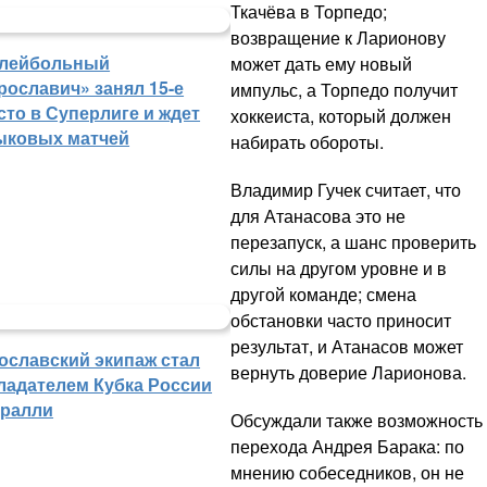
Ткачёва в Торпедо;
возвращение к Ларионову
лейбольный
может дать ему новый
рославич» занял 15-е
импульс, а Торпедо получит
сто в Суперлиге и ждет
хоккеиста, который должен
ыковых матчей
набирать обороты.
Владимир Гучек считает, что
для Атанасова это не
перезапуск, а шанс проверить
силы на другом уровне и в
другой команде; смена
обстановки часто приносит
результат, и Атанасов может
ославский экипаж стал
вернуть доверие Ларионова.
ладателем Кубка России
 ралли
Обсуждали также возможность
перехода Андрея Барака: по
мнению собеседников, он не