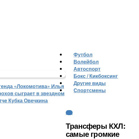
Футбол
Волейбол
Автоспорт
Бокс / Кикбоксинг
Другие виды
генда «Локомотива» Илья
Cпортсмены
рохов сыграет в звездном
тче Кубка Овечкина
КХЛ
Трансферы КХЛ:
самые громкие