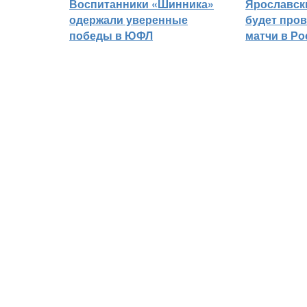
Воспитанники «Шинника»
Ярославск
одержали уверенные
будет про
победы в ЮФЛ
матчи в Р