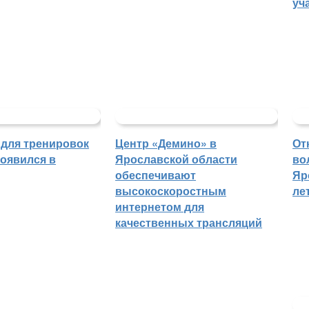
уч
 для тренировок
Центр «Демино» в
От
появился в
Ярославской области
во
обеспечивают
Яр
высокоскоростным
ле
интернетом для
качественных трансляций