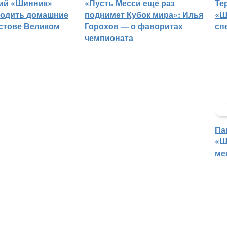
ий «Шинник»
«Пусть Месси еще раз
Те
водить домашние
поднимет Кубок мира»: Илья
«Ш
остове Великом
Горохов — о фаворитах
сп
чемпионата
Па
«Ш
ме