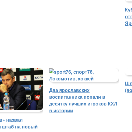
Ку
от
Яр
Шл
Два ярославских
(в
воспитанника попали в
десятку лучших игроков КХЛ
в истории
в» назвал
й штаб на новый