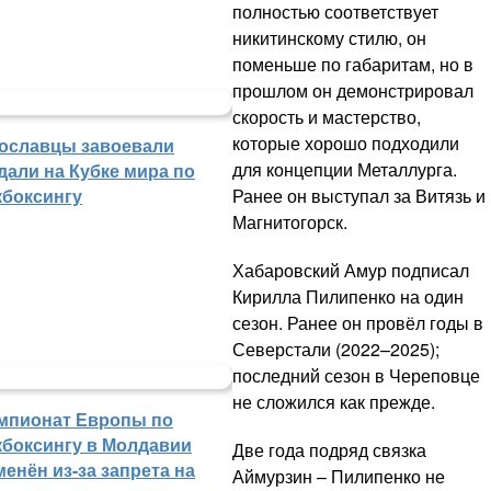
полностью соответствует
никитинскому стилю, он
поменьше по габаритам, но в
прошлом он демонстрировал
скорость и мастерство,
которые хорошо подходили
ославцы завоевали
для концепции Металлурга.
дали на Кубке мира по
кбоксингу
Ранее он выступал за Витязь и
Магнитогорск.
Хабаровский Амур подписал
Кирилла Пилипенко на один
сезон. Ранее он провёл годы в
Северстали (2022–2025);
последний сезон в Череповце
не сложился как прежде.
мпионат Европы по
кбоксингу в Молдавии
Две года подряд связка
менён из-за запрета на
Аймурзин – Пилипенко не