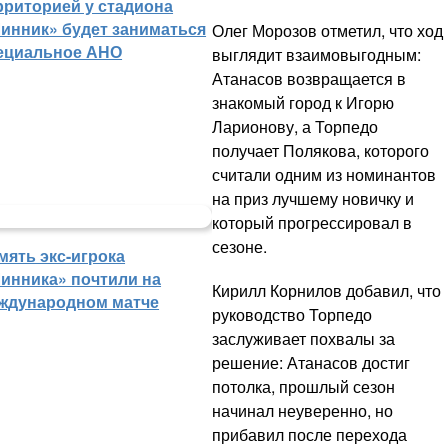
рриторией у стадиона
инник» будет заниматься
Олег Морозов отметил, что ход
ециальное АНО
выглядит взаимовыгодным:
Атанасов возвращается в
знакомый город к Игорю
Ларионову, а Торпедо
получает Полякова, которого
считали одним из номинантов
на приз лучшему новичку и
который прогрессировал в
сезоне.
мять экс-игрока
инника» почтили на
Кирилл Корнилов добавил, что
ждународном матче
руководство Торпедо
заслуживает похвалы за
решение: Атанасов достиг
потолка, прошлый сезон
начинал неуверенно, но
прибавил после перехода