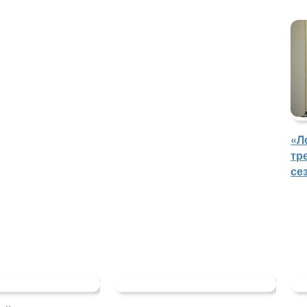
«Л
тр
се