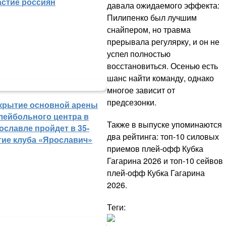
астие россиян
давала ожидаемого эффекта:
Пилипенко был лучшим
снайпером, но травма
прерывала регулярку, и он не
успел полностью
восстановиться. Осенью есть
шанс найти команду, однако
многое зависит от
предсезонки.
крытие основной арены
лейбольного центра в
Также в выпуске упоминаются
ославле пройдет в 35-
два рейтинга: топ-10 силовых
тие клуба «Ярославич»
приемов плей-офф Кубка
Гагарина 2026 и топ-10 сейвов
плей-офф Кубка Гагарина
2026.
Теги: