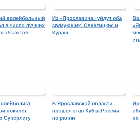
ий волейбольный
Из «Ярославича» уйдут оба
Во
л в число лучших
связующих: Свентицкис и
«Я
х объектов
Кураш
ме
ст
волейболист
В Ярославской области
Яр
ри покинет
прошел этап Кубка России
об
ю Суперлигу
по ралли
по