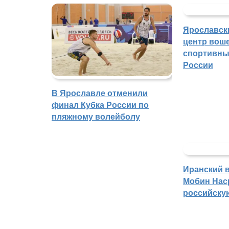
Ярославск
центр воше
спортивны
России
В Ярославле отменили
финал Кубка России по
пляжному волейболу
Иранский 
Мобин Нас
российску