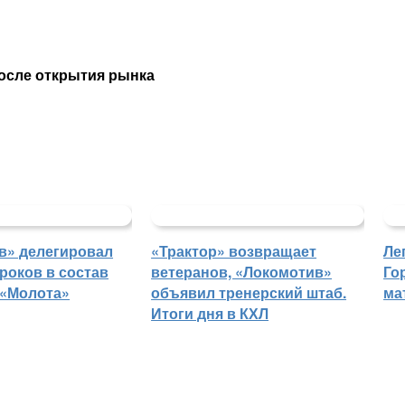
осле открытия рынка
в» делегировал
«Трактор» возвращает
Ле
роков в состав
ветеранов, «Локомотив»
Го
 «Молота»
объявил тренерский штаб.
ма
Итоги дня в КХЛ