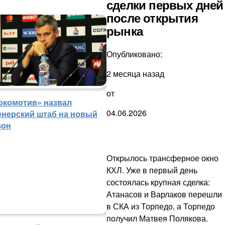
сделки первых дней
после открытия
рынка
Опубликовано:
2 месяца назад
от
окомотив» назвал
04.06.2026
енерский штаб на новый
зон
Открылось трансферное окно
КХЛ. Уже в первый день
состоялась крупная сделка:
Атанасов и Варлаков перешли
в СКА из Торпедо, а Торпедо
получил Матвея Полякова.