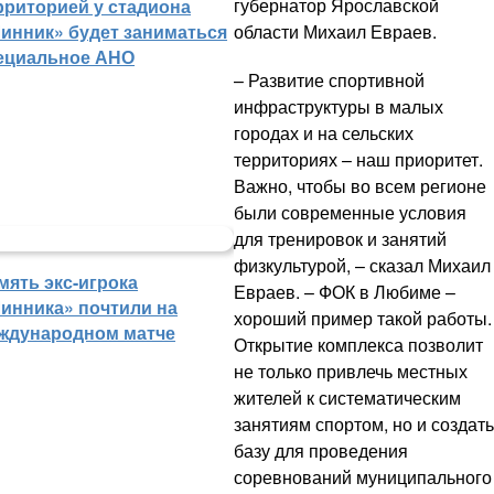
губернатор Ярославской
рриторией у стадиона
инник» будет заниматься
области Михаил Евраев.
ециальное АНО
– Развитие спортивной
инфраструктуры в малых
городах и на сельских
территориях – наш приоритет.
Важно, чтобы во всем регионе
были современные условия
для тренировок и занятий
физкультурой, – сказал Михаил
мять экс-игрока
Евраев. – ФОК в Любиме –
инника» почтили на
хороший пример такой работы.
ждународном матче
Открытие комплекса позволит
не только привлечь местных
жителей к систематическим
занятиям спортом, но и создать
базу для проведения
соревнований муниципального