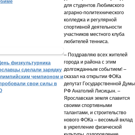
биме
для студентов Любимского
аграрно-политехнического
колледжа и регулярной
спортивной деятельности
участников местного клуба
любителей тенниса.
– Поздравляю всех жителей
города и района с этим
День физкультурника
долгожданным событием! –
ославцы сделали зарядку
сказал на открытии ФОКа
олимпийским чемпионом и
пробовали свои силы в
депутат Государственной Думы
О
РФ Анатолий Лисицын. –
Ярославская земля славится
своими спортивными
талантами, и строительство
нового ФОКа – весомый вклад
в укрепление физической
культуры, оздоровление