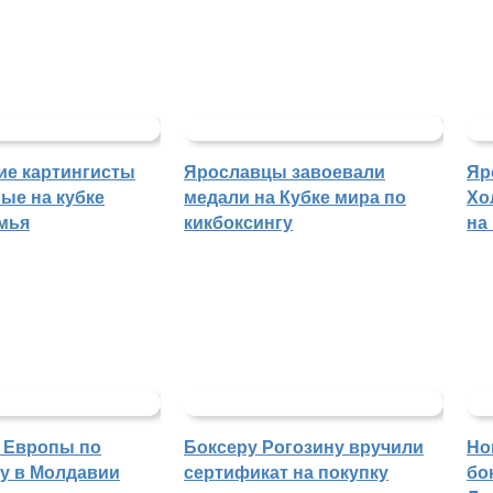
ие картингисты
Ярославцы завоевали
Яр
ые на кубке
медали на Кубке мира по
Хо
мья
кикбоксингу
на
 Европы по
Боксеру Рогозину вручили
Но
гу в Молдавии
сертификат на покупку
бо