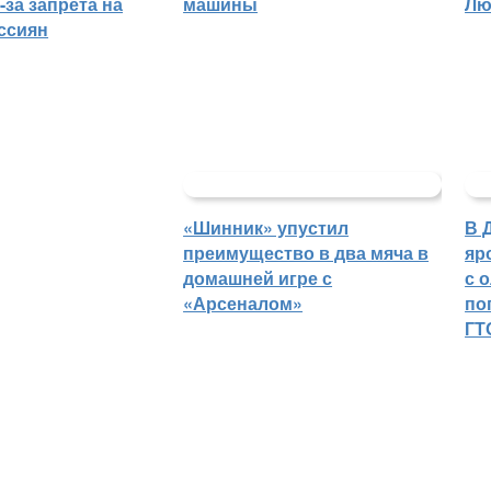
-за запрета на
машины
Лю
ссиян
«Шинник» упустил
В 
преимущество в два мяча в
яр
домашней игре с
с 
«Арсеналом»
по
ГТ