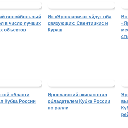
ий волейбольный
Из «Ярославича» уйдут оба
Во
л в число лучших
связующих: Свентицкис и
«Я
х объектов
Кураш
ме
ст
ской области
Ярославский экипаж стал
Яр
п Кубка России
обладателем Кубка России
вы
по ралли
Ку
ре