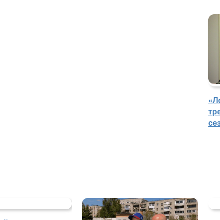
«Л
тр
се