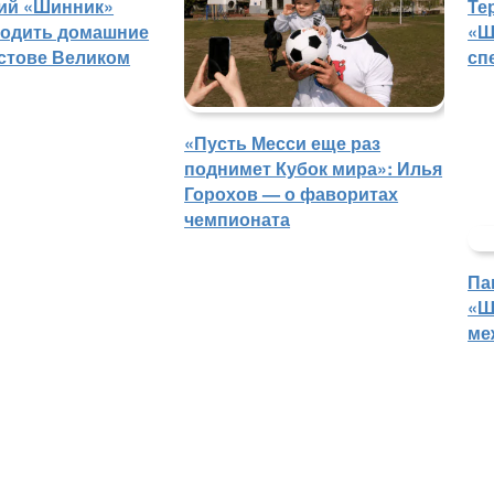
ий «Шинник»
Те
водить домашние
«Ш
остове Великом
сп
«Пусть Месси еще раз
поднимет Кубок мира»: Илья
Горохов — о фаворитах
чемпионата
Па
«Ш
ме