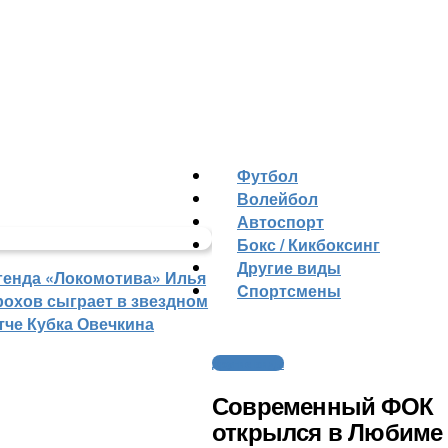
Футбол
Волейбол
Автоспорт
Бокс / Кикбоксинг
Другие виды
генда «Локомотива» Илья
Cпортсмены
рохов сыграет в звездном
тче Кубка Овечкина
Другие виды
Современный ФОК
открылся в Любиме