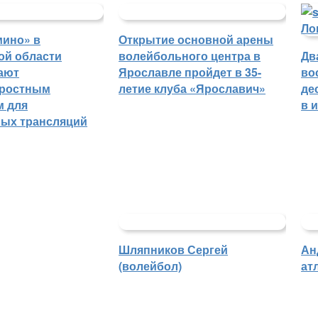
мино» в
Открытие основной арены
ой области
волейбольного центра в
Дв
ают
Ярославле пройдет в 35-
во
оростным
летие клуба «Ярославич»
де
м для
в 
ных трансляций
Шляпников Сергей
Ан
(волейбол)
ат