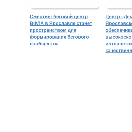
Смертин: беговой центр
Центр «Де
ВФЛА в Ярославле станет
Ярославск
пространством для
обеспечив
формирования бегового
высокоск
сообщества
интернето
качествен