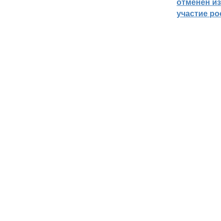
отменён из
участие ро