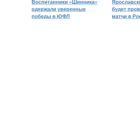
Воспитанники «Шинника»
Ярославск
одержали уверенные
будет про
победы в ЮФЛ
матчи в Р