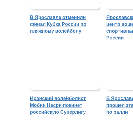
В Ярославле отменили
Ярославск
финал Кубка России по
центр воше
пляжному волейболу
спортивны
России
Иранский волейболист
В Ярослав
Мобин Насри покинет
прошел эта
российскую Суперлигу
по ралли