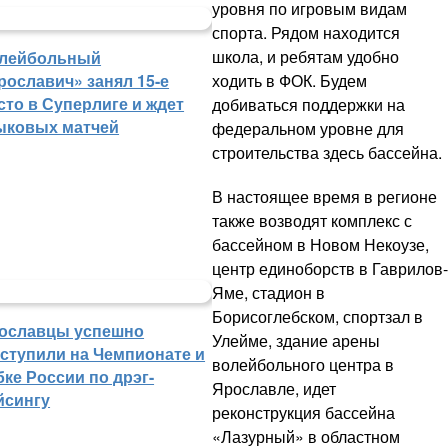
уровня по игровым видам
спорта. Рядом находится
школа, и ребятам удобно
лейбольный
рославич» занял 15-е
ходить в ФОК. Будем
сто в Суперлиге и ждет
добиваться поддержки на
ыковых матчей
федеральном уровне для
строительства здесь бассейна.
В настоящее время в регионе
также возводят комплекс с
бассейном в Новом Некоузе,
центр единоборств в Гаврилов-
Яме, стадион в
Борисоглебском, спортзал в
ославцы успешно
Улейме, здание арены
ступили на Чемпионате и
волейбольного центра в
бке России по дрэг-
Ярославле, идет
йсингу
реконструкция бассейна
«Лазурный» в областном