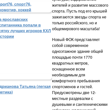
жителей и развитие массового
спорта. Пусть под его крышей
зажигаются звезды спорта не
а ярославских
только российского, но и
спитанника попали в
общемирового масштаба!
сятку лучших игроков КХЛ
истории
Новый ФОК представляет
собой современное
одноэтажное здание общей
площадью почти 1770
квадратных метров,
оснащенное всем
необходимым для
комфортного пребывания
дрианова Татьяна (легкая
спортсменов и гостей.
летика)
Предусмотрены две 12-
местные раздевалки с
душевыми и сантехническими