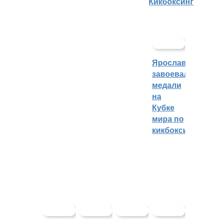
Кикбоксинг
Ярославцы
завоевали
медали
на
Кубке
мира по
кикбоксингу