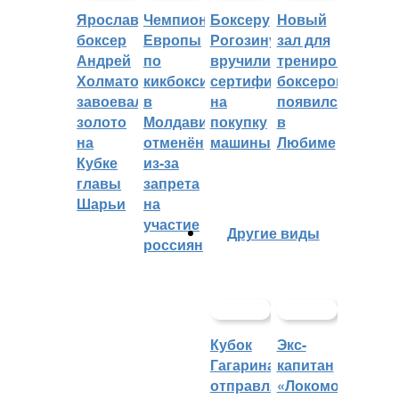
Ярославский
Чемпионат
Боксеру
Новый
боксер
Европы
Рогозину
зал для
Андрей
по
вручили
тренировок
Холматов
кикбоксингу
сертификат
боксеров
завоевал
в
на
появился
золото
Молдавии
покупку
в
на
отменён
машины
Любиме
Кубке
из-за
главы
запрета
Шарьи
на
участие
Другие виды
россиян
Кубок
Экс-
Гагарина
капитан
отправляется
«Локомотива»