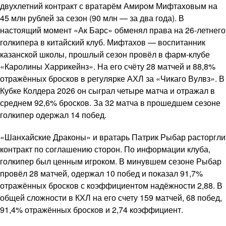
двухлетний контракт с вратарём Амиром Мифтаховым на
45 млн рублей за сезон (90 млн — за два года). В
настоящий момент «Ак Барс» обменял права на 26-летнего
голкипера в китайский клуб. Мифтахов — воспитанник
казанской школы, прошлый сезон провёл в фарм-клубе
«Каролины Харрикейнз». На его счёту 28 матчей и 88,8%
отражённых бросков в регулярке АХЛ за «Чикаго Вулвз». В
Кубке Колдера 2026 он сыграл четыре матча и отражал в
среднем 92,6% бросков. За 32 матча в прошедшем сезоне
голкипер одержал 14 побед.
«Шанхайские Драконы» и вратарь Патрик Рыбар расторгли
контракт по соглашению сторон. По информации клуба,
голкипер был ценным игроком. В минувшем сезоне Рыбар
провёл 28 матчей, одержал 10 побед и показал 91,7%
отражённых бросков с коэффициентом надёжности 2,88. В
общей сложности в КХЛ на его счету 159 матчей, 68 побед,
91,4% отражённых бросков и 2,74 коэффициент.