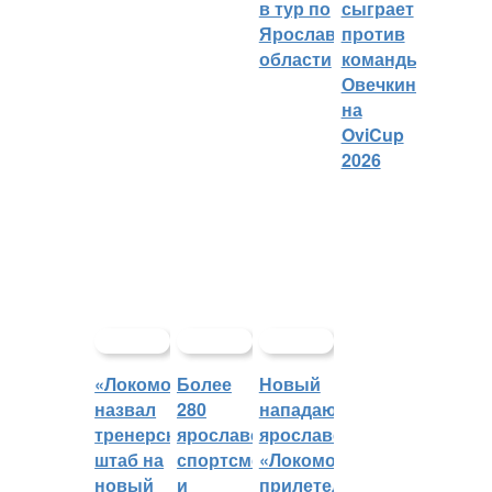
в тур по
сыграет
Ярославской
против
области
команды
Овечкина
на
OviCup
2026
«Локомотив»
Более
Новый
назвал
280
нападающий
тренерский
ярославских
ярославского
штаб на
спортсменов
«Локомотива»
новый
и
прилетел