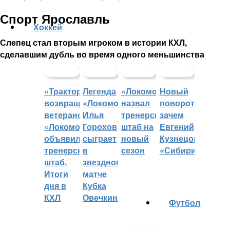
Спорт Ярославль
Хоккей
Слепец стал вторым игроком в истории КХЛ,
сделавшим дубль во время одного меньшинства
«Трактор»
Легенда
«Локомотив»
Новый
возвращает
«Локомотива»
назвал
поворот:
ветеранов,
Илья
тренерский
зачем
«Локомотив»
Горохов
штаб на
Евгений
объявил
сыграет
новый
Кузнецов
тренерский
в
сезон
«Сибири»?
штаб.
звездном
Итоги
матче
дня в
Кубка
КХЛ
Овечкина
Футбол