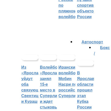
по
спортивных
пляжному
объектов
волейболу
России
Автоспорт
Бокс
/
Из
Волейбольный
Иранский
«Ярославича»
«Ярославич»
волейболист
В
уйдут
занял
Мобин
Ярославской
оба
15-е
Насри покинет
области
связующих:
место в
российскую
прошел
Свентицкис
Суперлиге
Суперлигу
этап
и Кураш
и ждет
Кубка
стыковых
России