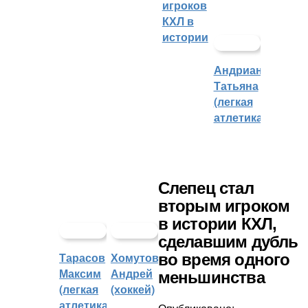
игроков
КХЛ в
истории
Андрианова
Татьяна
(легкая
атлетика)
Слепец стал
вторым игроком
в истории КХЛ,
сделавшим дубль
Тарасов
Хомутов
во время одного
Максим
Андрей
меньшинства
(легкая
(хоккей)
атлетика)