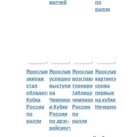
матчей
по
ралли
Ярославский
Ярославцы
Ярославцы
Ярославские
экипаж
успешно
возглавляют
картингисты
стал
выступили
турнирную
снова
обладателем
на
таблицу
первые
Кубка
Чемпионате
чемпионата
на кубке
России
и Кубке
России
Нечерноземья
по
России
по
ралли
по дрэг-
ралли
рейсингу