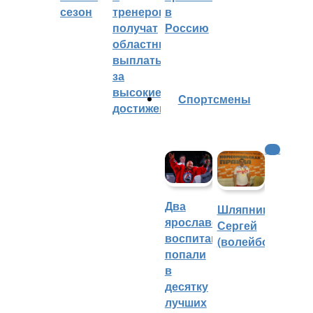
сезон
тренеров
в
получат
Россию
областные
выплаты
за
высокие
Cпортсмены
достижения
КХЛ
Два
Шляпников
ярославских
Сергей
воспитанника
(волейбол)
попали
в
десятку
лучших