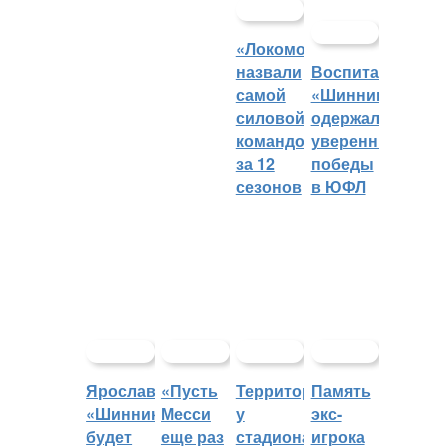
«Локомотив»
назвали
Воспитанники
самой
«Шинника»
силовой
одержали
командой
уверенные
за 12
победы
сезонов
в ЮФЛ
Ярославский
«Пусть
Территорией
Память
«Шинник»
Месси
у
экс-
будет
еще раз
стадиона
игрока