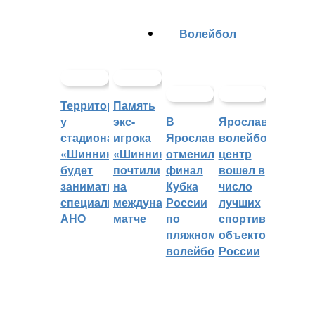
Волейбол
Территорией
Память
у
экс-
В
Ярославский
стадиона
игрока
Ярославле
волейбольный
«Шинник»
«Шинника»
отменили
центр
будет
почтили
финал
вошел в
заниматься
на
Кубка
число
специальное
международном
России
лучших
АНО
матче
по
спортивных
пляжному
объектов
волейболу
России