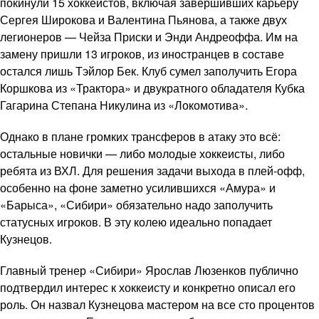
покинули 15 хоккеистов, включая завершивших карьеру
Сергея Широкова и Валентина Пьянова, а также двух
легионеров — Чейза Приски и Энди Андреоффа. Им на
замену пришли 13 игроков, из иностранцев в составе
остался лишь Тэйлор Бек. Клуб сумел заполучить Егора
Коршкова из «Трактора» и двукратного обладателя Кубка
Гагарина Степана Никулина из «Локомотива».
Однако в плане громких трансферов в атаку это всё:
остальные новички — либо молодые хоккеисты, либо
ребята из ВХЛ. Для решения задачи выхода в плей-офф,
особенно на фоне заметно усилившихся «Амура» и
«Барыса», «Сибири» обязательно надо заполучить
статусных игроков. В эту колею идеально попадает
Кузнецов.
Главный тренер «Сибири» Ярослав Люзенков публично
подтвердил интерес к хоккеисту и конкретно описал его
роль. Он назвал Кузнецова мастером на все сто процентов