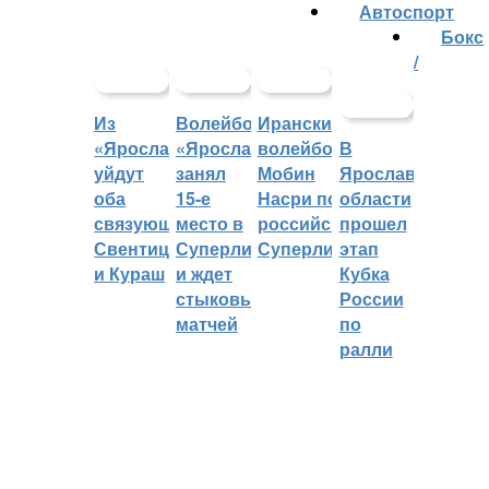
Автоспорт
Бокс
/
Из
Волейбольный
Иранский
«Ярославича»
«Ярославич»
волейболист
В
уйдут
занял
Мобин
Ярославской
оба
15-е
Насри покинет
области
связующих:
место в
российскую
прошел
Свентицкис
Суперлиге
Суперлигу
этап
и Кураш
и ждет
Кубка
стыковых
России
матчей
по
ралли