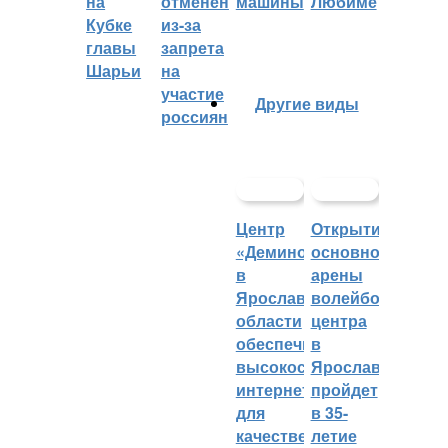
на
отменён
машины
Любиме
Кубке
из-за
главы
запрета
Шарьи
на
участие
Другие виды
россиян
Центр
Открытие
«Демино»
основной
в
арены
Ярославской
волейбольного
области
центра
обеспечивают
в
высокоскоростным
Ярославле
интернетом
пройдет
для
в 35-
качественных
летие