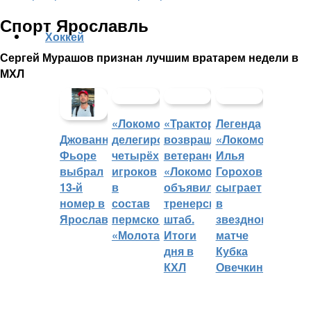
Спорт Ярославль
Хоккей
Сергей Мурашов признан лучшим вратарем недели в
МХЛ
«Локомотив»
«Трактор»
Легенда
делегировал
возвращает
«Локомотива»
Джованни
четырёх
ветеранов,
Илья
Фьоре
игроков
«Локомотив»
Горохов
выбрал
в
объявил
сыграет
13-й
состав
тренерский
в
номер в
пермского
штаб.
звездном
Ярославле
«Молота»
Итоги
матче
дня в
Кубка
КХЛ
Овечкина