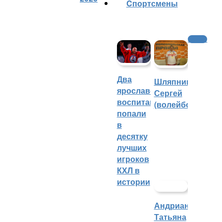
Cпортсмены
Хоккей
Два
Шляпников
ярославских
Сергей
воспитанника
(волейбол)
попали
в
десятку
лучших
игроков
КХЛ в
истории
Андрианова
Татьяна