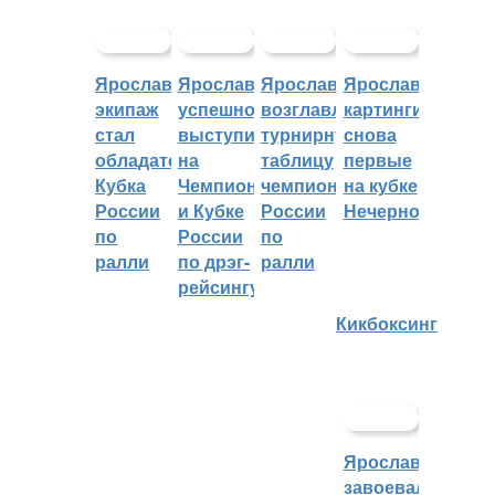
Ярославский
Ярославцы
Ярославцы
Ярославские
экипаж
успешно
возглавляют
картингисты
стал
выступили
турнирную
снова
обладателем
на
таблицу
первые
Кубка
Чемпионате
чемпионата
на кубке
России
и Кубке
России
Нечерноземья
по
России
по
ралли
по дрэг-
ралли
рейсингу
Кикбоксинг
Ярославцы
завоевали