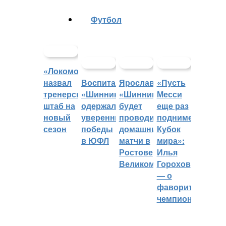
Футбол
«Локомотив»
назвал
Воспитанники
Ярославский
«Пусть
тренерский
«Шинника»
«Шинник»
Месси
штаб на
одержали
будет
еще раз
новый
уверенные
проводить
поднимет
сезон
победы
домашние
Кубок
в ЮФЛ
матчи в
мира»:
Ростове
Илья
Великом
Горохов
— о
фаворитах
чемпионата