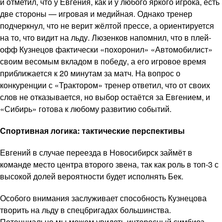
и отметил, что у Евгения, как и у любого яркого игрока, есть
две стороны — игровая и медийная. Однако тренер
подчеркнул, что не верит жёлтой прессе, а ориентируется
на то, что видит на льду. Люзенков напомнил, что в плей-
офф Кузнецов фактически «похоронил» «Автомобилист»
своим весомым вкладом в победу, а его игровое время
приближается к 20 минутам за матч. На вопрос о
конкуренции с «Трактором» тренер ответил, что от своих
слов не отказывается, но выбор остаётся за Евгением, и
«Сибирь» готова к любому развитию событий.
Спортивная логика: тактические перспективы
Евгений в случае переезда в Новосибирск займёт в
команде место центра второго звена, так как роль в топ-3 с
высокой долей вероятности будет исполнять Бек.
Особого внимания заслуживает способность Кузнецова
творить на льду в спецбригадах большинства.
Потенциально мы можем увидеть интересный симбиоз