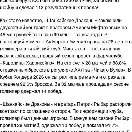
всю карьеру в КХЛ он провёл 830 матчей, забросил 61
шайбу и сделал 113 результативных передач.
Как стало известно, «Шанхайские Драконы» заключили
двухлетний контракт с вратарём Амиром Мифтаховым на
45 млн рублей за сезон (90 млн — за два года). В
настоящий момент «Ак Барс» обменял права на 26-летнего
голкипера в китайский клуб. Мифтахов — воспитанник
казанской школы, прошлый сезон провёл в фарм-клубе
«Каролины Харрикейнз». На его счёту 28 матчей и 88,8%
отражённых бросков в регулярке АХЛ за «Чикаго Вулвз». В
Кубке Колдера 2026 он сыграл четыре матча и отражал в
среднем 92,6% бросков. За 32 матча в прошедшем сезоне
голкипер одержал 14 побед.
«Шанхайские Драконы» и вратарь Патрик Рыбар расторгли
контракт по соглашению сторон. По информации клуба,
голкипер был ценным игроком. В минувшем сезоне Рыбар
провёл 28 матчей, одержал 10 побед и показал 91,7%