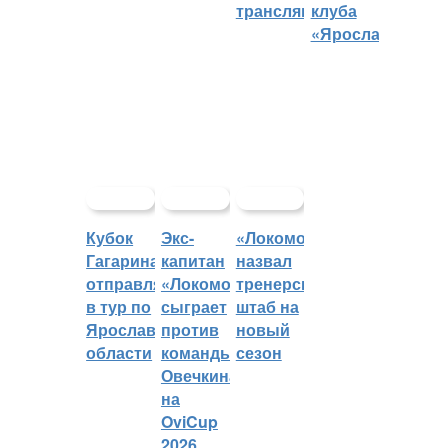
трансляций
клуба
«Ярославич»
Кубок
Экс-
«Локомотив»
Гагарина
капитан
назвал
отправляется
«Локомотива»
тренерский
в тур по
сыграет
штаб на
Ярославской
против
новый
области
команды
сезон
Овечкина
на
OviCup
2026