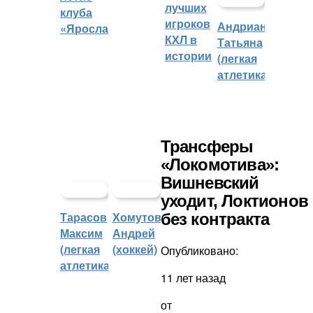
лучших
клуба
игроков
Андрианова
«Ярославич»
КХЛ в
Татьяна
истории
(легкая
атлетика)
Трансферы
«Локомотива»:
Вишневский
уходит, Локтионов
Тарасов
Хомутов
без контракта
Максим
Андрей
(легкая
(хоккей)
Опубликовано:
атлетика)
11 лет назад
от