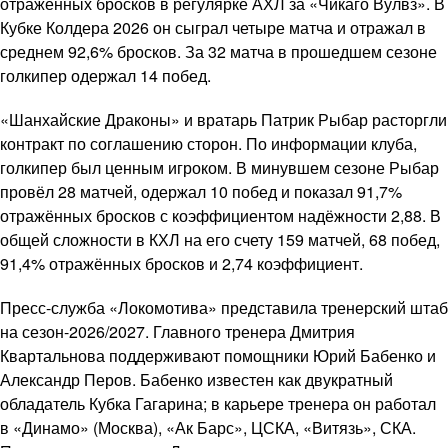
отражённых бросков в регулярке АХЛ за «Чикаго Вулвз». В
Кубке Колдера 2026 он сыграл четыре матча и отражал в
среднем 92,6% бросков. За 32 матча в прошедшем сезоне
голкипер одержал 14 побед.
«Шанхайские Драконы» и вратарь Патрик Рыбар расторгли
контракт по соглашению сторон. По информации клуба,
голкипер был ценным игроком. В минувшем сезоне Рыбар
провёл 28 матчей, одержал 10 побед и показал 91,7%
отражённых бросков с коэффициентом надёжности 2,88. В
общей сложности в КХЛ на его счету 159 матчей, 68 побед,
91,4% отражённых бросков и 2,74 коэффициент.
Пресс-служба «Локомотива» представила тренерский штаб
на сезон-2026/2027. Главного тренера Дмитрия
Квартальнова поддерживают помощники Юрий Бабенко и
Александр Перов. Бабенко известен как двукратный
обладатель Кубка Гагарина; в карьере тренера он работал
в «Динамо» (Москва), «Ак Барс», ЦСКА, «Витязь», СКА.