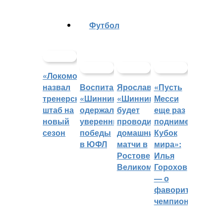
Футбол
«Локомотив»
назвал
Воспитанники
Ярославский
«Пусть
тренерский
«Шинника»
«Шинник»
Месси
штаб на
одержали
будет
еще раз
новый
уверенные
проводить
поднимет
сезон
победы
домашние
Кубок
в ЮФЛ
матчи в
мира»:
Ростове
Илья
Великом
Горохов
— о
фаворитах
чемпионата