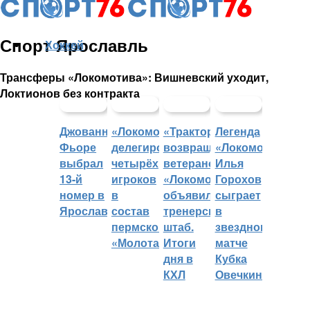
Спорт Ярославль
Хоккей
Трансферы «Локомотива»: Вишневский уходит,
Локтионов без контракта
Джованни
«Локомотив»
«Трактор»
Легенда
Фьоре
делегировал
возвращает
«Локомотива»
выбрал
четырёх
ветеранов,
Илья
13-й
игроков
«Локомотив»
Горохов
номер в
в
объявил
сыграет
Ярославле
состав
тренерский
в
пермского
штаб.
звездном
«Молота»
Итоги
матче
дня в
Кубка
КХЛ
Овечкина