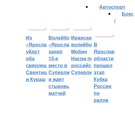
Автоспорт
Бокс
/
Из
Волейбольный
Иранский
«Ярославича»
«Ярославич»
волейболист
В
уйдут
занял
Мобин
Ярославской
оба
15-е
Насри покинет
области
связующих:
место в
российскую
прошел
Свентицкис
Суперлиге
Суперлигу
этап
и Кураш
и ждет
Кубка
стыковых
России
матчей
по
ралли