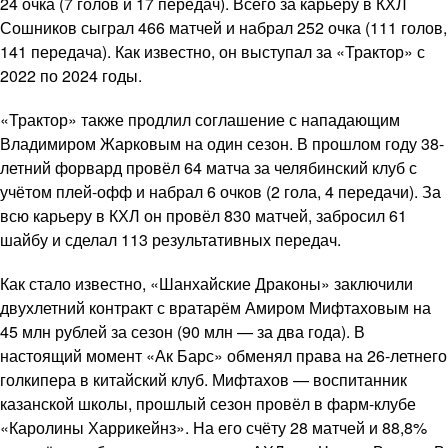
24 очка (7 голов и 17 передач). Всего за карьеру в КХЛ
Сошников сыграл 466 матчей и набрал 252 очка (111 голов,
141 передача). Как известно, он выступал за «Трактор» с
2022 по 2024 годы.
«Трактор» также продлил соглашение с нападающим
Владимиром Жарковым на один сезон. В прошлом году 38-
летний форвард провёл 64 матча за челябинский клуб с
учётом плей-офф и набрал 6 очков (2 гола, 4 передачи). За
всю карьеру в КХЛ он провёл 830 матчей, забросил 61
шайбу и сделал 113 результативных передач.
Как стало известно, «Шанхайские Драконы» заключили
двухлетний контракт с вратарём Амиром Мифтаховым на
45 млн рублей за сезон (90 млн — за два года). В
настоящий момент «Ак Барс» обменял права на 26-летнего
голкипера в китайский клуб. Мифтахов — воспитанник
казанской школы, прошлый сезон провёл в фарм-клубе
«Каролины Харрикейнз». На его счёту 28 матчей и 88,8%