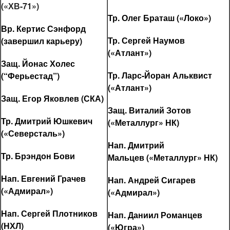
(«ХВ-71»)
Тр. Олег Браташ («Локо»)
Вр. Кертис
Сэнфорд
Тр. Сергей Наумов
(завершил карьеру)
(«Атлант»)
Защ. Йонас Холес
Тр. Ларс-Йоран Альквист
(“Ферьестад”)
(«Атлант»)
Защ. Егор Яковлев (СКА)
Защ. Виталий Зотов
Тр. Дмитрий Юшкевич
(«Металлург» НК)
(«Северсталь»)
Нап. Дмитрий
Тр. Брэндон Бови
Мальцев («Металлург» НК)
Нап. Евгений Грачев
Нап. Андрей Сигарев
(«Адмирал»)
(«Адмирал»)
Нап. Сергей Плотников
Нап. Даниил Романцев
(НХЛ)
(«Югра»)