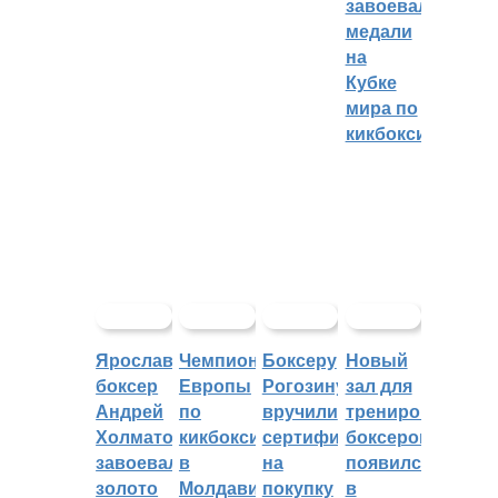
завоевали
медали
на
Кубке
мира по
кикбоксингу
Ярославский
Чемпионат
Боксеру
Новый
боксер
Европы
Рогозину
зал для
Андрей
по
вручили
тренировок
Холматов
кикбоксингу
сертификат
боксеров
завоевал
в
на
появился
золото
Молдавии
покупку
в