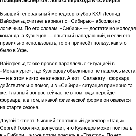
Позиция экспертов: логика перехода в «Сибирь»
Бывший генеральный менеджер клубов КХЛ Леонид
Вайсфельд считает вариант с «Сибирью» абсолютно
логичным. По его словам, «Сибирь» — достаточно молодая
команда, а Кузнецов — опытный нападающий, и если его
правильно использовать, то он принесёт пользу, как это
было в Уфе.
Вайсфельд также провёл параллель с ситуацией в
«Металлурге», где Кузнецову объективно не нашлось места
— и в этом никто не виноват. А вот «Салавату» форвард
действительно помог, и в «Сибири» ситуация примерно та
же. Главный вопрос сейчас не в том, куда перейдёт
форвард, а в том, в какой физической форме он окажется
на старте сезона.
Другой эксперт, бывший спортивный директор «Лады»
Сергей Гомоляко, допускает, что Кузнецов может поиграть
в «Сибири», а уже потом поехать в «Трактор». По его