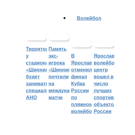
Волейбол
Территорией
Память
у
экс-
В
Ярославский
стадиона
игрока
Ярославле
волейбольный
«Шинник»
«Шинника»
отменили
центр
будет
почтили
финал
вошел в
заниматься
на
Кубка
число
специальное
международном
России
лучших
АНО
матче
по
спортивных
пляжному
объектов
волейболу
России