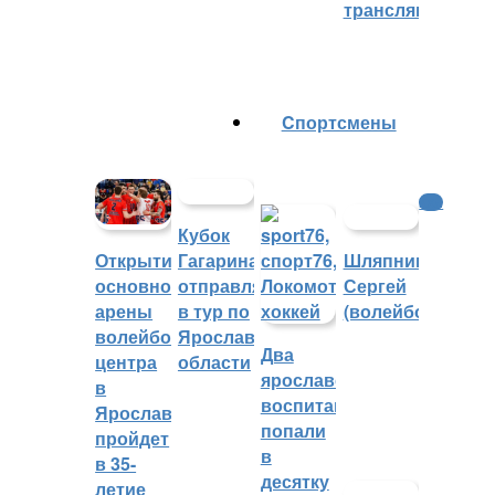
трансляций
Cпортсмены
КХЛ
Кубок
Гагарина
Шляпников
Открытие
отправляется
Сергей
основной
в тур по
(волейбол)
арены
Ярославской
волейбольного
Два
области
центра
ярославских
в
воспитанника
Ярославле
попали
пройдет
в
в 35-
десятку
летие