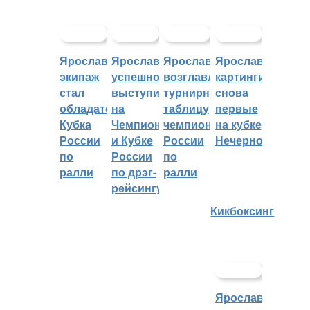
Ярославский
Ярославцы
Ярославцы
Ярославские
экипаж
успешно
возглавляют
картингисты
стал
выступили
турнирную
снова
обладателем
на
таблицу
первые
Кубка
Чемпионате
чемпионата
на кубке
России
и Кубке
России
Нечерноземья
по
России
по
ралли
по дрэг-
ралли
рейсингу
Кикбоксинг
Ярославцы