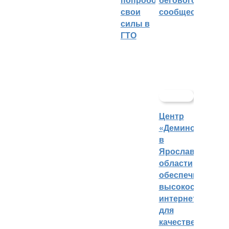
свои
сообщества
силы в
ГТО
Центр
«Демино»
в
Ярославской
области
обеспечивают
высокоскорост
интернетом
для
качественных