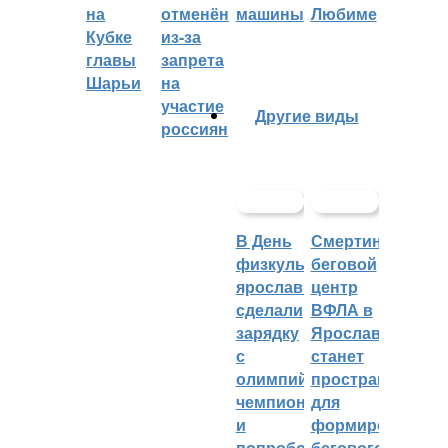
на
отменён
машины
Любиме
Кубке
из-за
главы
запрета
Шарьи
на
участие
Другие виды
россиян
В День
Смертин:
физкультурника
беговой
ярославцы
центр
сделали
ВФЛА в
зарядку
Ярославле
с
станет
олимпийским
пространством
чемпионом
для
и
формирования
попробовали
бегового