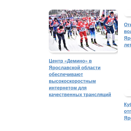
От
во
Яр
ле
Центр «Демино» в
Ярославской области
обеспечивают
высокоскоростным
интернетом для
качественных трансляций
Ку
от
Яр