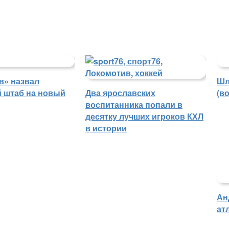
в» назвал
Шл
й штаб на новый
Два ярославских
(в
воспитанника попали в
десятку лучших игроков КХЛ
в истории
Ан
ат