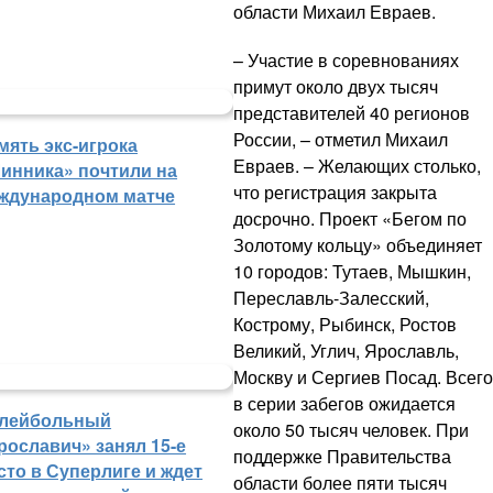
области Михаил Евраев.
– Участие в соревнованиях
примут около двух тысяч
представителей 40 регионов
России, – отметил Михаил
мять экс-игрока
Евраев. – Желающих столько,
инника» почтили на
что регистрация закрыта
ждународном матче
досрочно. Проект «Бегом по
Золотому кольцу» объединяет
10 городов: Тутаев, Мышкин,
Переславль-Залесский,
Кострому, Рыбинск, Ростов
Великий, Углич, Ярославль,
Москву и Сергиев Посад. Всего
в серии забегов ожидается
лейбольный
около 50 тысяч человек. При
рославич» занял 15-е
поддержке Правительства
сто в Суперлиге и ждет
области более пяти тысяч