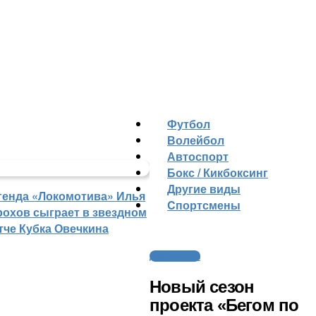
Футбол
Волейбол
Автоспорт
Бокс / Кикбоксинг
Другие виды
генда «Локомотива» Илья
Cпортсмены
рохов сыграет в звездном
тче Кубка Овечкина
Другие виды
Новый сезон
проекта «Бегом по