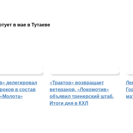
тует в мае в Тутаеве
в» делегировал
«Трактор» возвращает
Ле
роков в состав
ветеранов, «Локомотив»
Го
 «Молота»
объявил тренерский штаб.
ма
Итоги дня в КХЛ