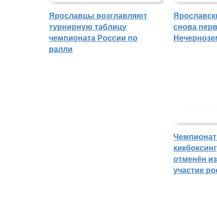
Ярославцы возглавляют
Ярославск
турнирную таблицу
снова перв
чемпионата России по
Нечернозе
ралли
Чемпионат
кикбоксин
отменён из
участие ро