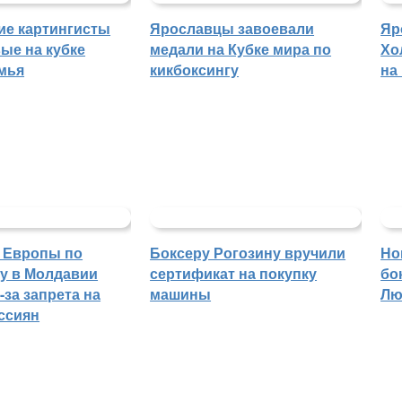
ие картингисты
Ярославцы завоевали
Яр
ые на кубке
медали на Кубке мира по
Хо
мья
кикбоксингу
на
 Европы по
Боксеру Рогозину вручили
Но
гу в Молдавии
сертификат на покупку
бо
-за запрета на
машины
Лю
ссиян