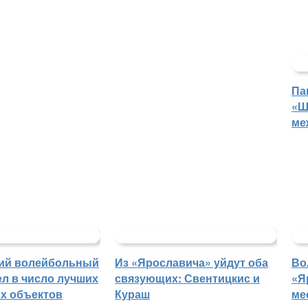
Па
«Ш
ме
ий волейбольный
Из «Ярославича» уйдут оба
Во
л в число лучших
связующих: Свентицкис и
«Я
х объектов
Кураш
ме