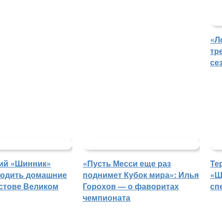
«Л
тр
се
ий «Шинник»
«Пусть Месси еще раз
Те
водить домашние
поднимет Кубок мира»: Илья
«Ш
остове Великом
Горохов — о фаворитах
сп
чемпионата