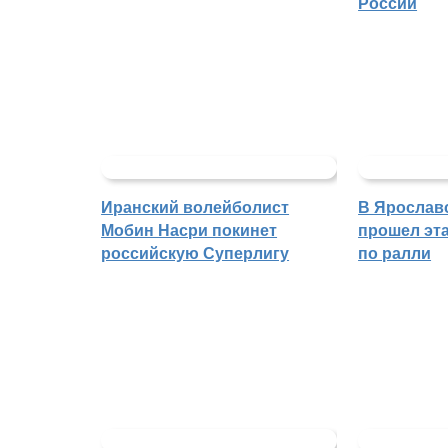
России
Иранский волейболист
В Ярослав
Мобин Насри покинет
прошел эта
российскую Суперлигу
по ралли