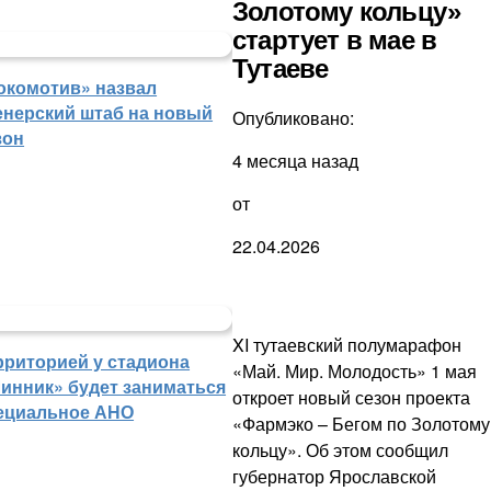
Золотому кольцу»
стартует в мае в
Тутаеве
окомотив» назвал
енерский штаб на новый
Опубликовано:
зон
4 месяца назад
от
22.04.2026
XI тутаевский полумарафон
рриторией у стадиона
«Май. Мир. Молодость» 1 мая
инник» будет заниматься
откроет новый сезон проекта
ециальное АНО
«Фармэко – Бегом по Золотому
кольцу». Об этом сообщил
губернатор Ярославской