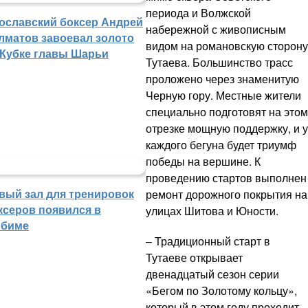
периода и Волжской
ославский боксер Андрей
набережной с живописным
лматов завоевал золото
видом на романовскую сторону
 Кубке главы Шарьи
Тутаева. Большинство трасс
проложено через знаменитую
Черную гору. Местные жители
специально подготовят на этом
отрезке мощную поддержку, и у
каждого бегуна будет триумф
победы на вершине. К
проведению стартов выполнен
вый зал для тренировок
ремонт дорожного покрытия на
ксеров появился в
улицах Шитова и Юности.
биме
– Традиционный старт в
Тутаеве открывает
двенадцатый сезон серии
«Бегом по Золотому кольцу»,
который в этом году проходит