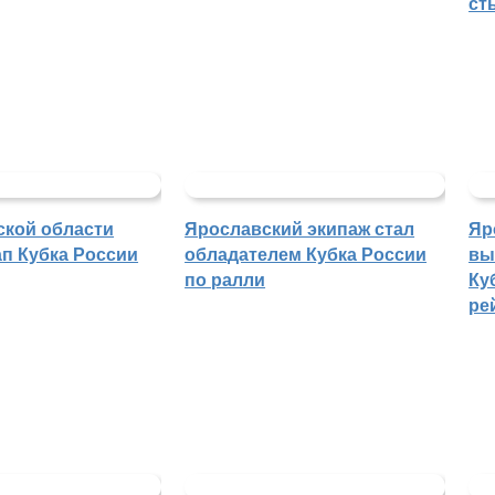
ст
ской области
Ярославский экипаж стал
Яр
п Кубка России
обладателем Кубка России
вы
по ралли
Ку
ре