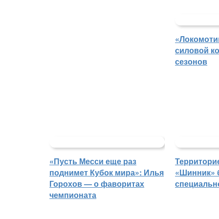
«Локомоти
силовой ко
сезонов
«Пусть Месси еще раз
Территорие
поднимет Кубок мира»: Илья
«Шинник» 
Горохов — о фаворитах
специальн
чемпионата