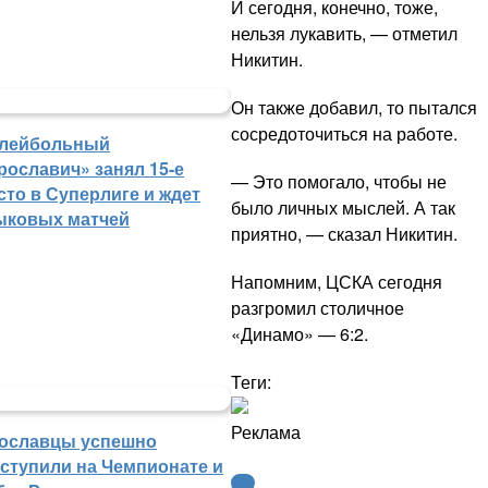
И сегодня, конечно, тоже,
нельзя лукавить, — отметил
Никитин.
Он также добавил, то пытался
сосредоточиться на работе.
лейбольный
рославич» занял 15-е
— Это помогало, чтобы не
сто в Суперлиге и ждет
было личных мыслей. А так
ыковых матчей
приятно, — сказал Никитин.
Напомним, ЦСКА сегодня
разгромил столичное
«Динамо» — 6:2.
Теги:
Реклама
ославцы успешно
ступили на Чемпионате и
КХЛ