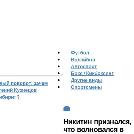
Футбол
Волейбол
Автоспорт
Бокс / Кикбоксинг
Другие виды
вый поворот: зачем
Cпортсмены
гений Кузнецов
ибири»?
КХЛ
Никитин признался,
что волновался в