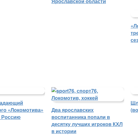
Ярославской области
«Л
тр
се
падающий
Шл
ого «Локомотива»
Два ярославских
(в
в Россию
воспитанника попали в
десятку лучших игроков КХЛ
в истории