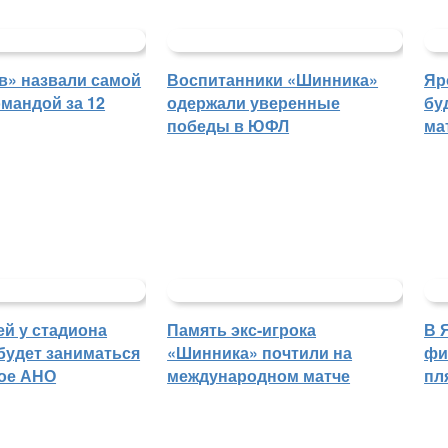
в» назвали самой
Воспитанники «Шинника»
Яр
мандой за 12
одержали уверенные
бу
победы в ЮФЛ
ма
й у стадиона
Память экс-игрока
В 
будет заниматься
«Шинника» почтили на
фи
ое АНО
международном матче
пл