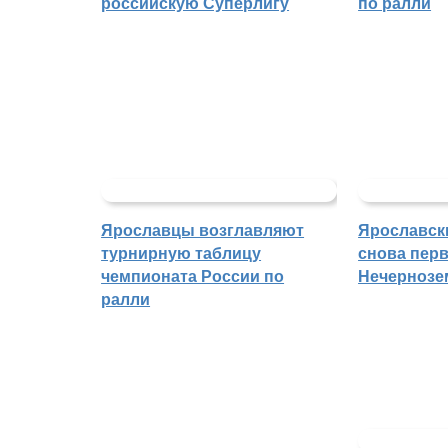
российскую Суперлигу
по ралли
Ярославцы возглавляют
Ярославск
турнирную таблицу
снова перв
чемпионата России по
Нечернозе
ралли