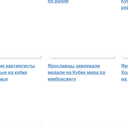
по ралли
Ку
ре
ие картингисты
Ярославцы завоевали
Яр
ые на кубке
медали на Кубке мира по
Хо
мья
кикбоксингу
на