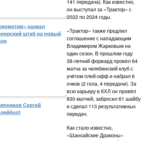
141 передача). Как известно,
он выступал за «Трактор» с
2022 по 2024 годы.
окомотив» назвал
«Трактор» также продлил
енерский штаб на новый
соглашение с нападающим
зон
Владимиром Жарковым на
один сезон. В прошлом году
38-летний форвард провёл 64
матча за челябинский клуб с
учётом плей-офф и набрал 6
очков (2 гола, 4 передачи). За
всю карьеру в КХЛ он провёл
830 матчей, забросил 61 шайбу
япников Сергей
и сделал 113 результативных
олейбол)
передач.
Как стало известно,
«Шанхайские Драконы»