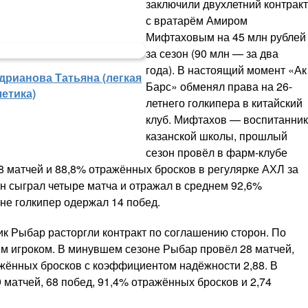
заключили двухлетний контракт
с вратарём Амиром
Мифтаховым на 45 млн рублей
за сезон (90 млн — за два
года). В настоящий момент «Ак
дрианова Татьяна (легкая
Барс» обменял права на 26-
летика)
летнего голкипера в китайский
клуб. Мифтахов — воспитанник
казанской школы, прошлый
сезон провёл в фарм-клубе
8 матчей и 88,8% отражённых бросков в регулярке АХЛ за
он сыграл четыре матча и отражал в среднем 92,6%
не голкипер одержал 14 побед.
к Рыбар расторгли контракт по соглашению сторон. По
м игроком. В минувшем сезоне Рыбар провёл 28 матчей,
ажённых бросков с коэффициентом надёжности 2,88. В
 матчей, 68 побед, 91,4% отражённых бросков и 2,74