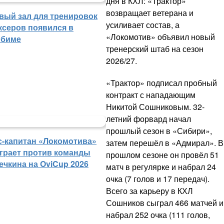
дня в КХЛ: «Трактор»
возвращает ветерана и
вый зал для тренировок
усиливает состав, а
ксеров появился в
«Локомотив» объявил новый
биме
тренерский штаб на сезон
2026/27.
«Трактор» подписал пробный
контракт с нападающим
Никитой Сошниковым. 32-
летний форвард начал
прошлый сезон в «Сибири»,
с-капитан «Локомотива»
затем перешёл в «Адмирал». В
грает против команды
прошлом сезоне он провёл 51
ечкина на OviCup 2026
матч в регулярке и набрал 24
очка (7 голов и 17 передач).
Всего за карьеру в КХЛ
Сошников сыграл 466 матчей и
набрал 252 очка (111 голов,