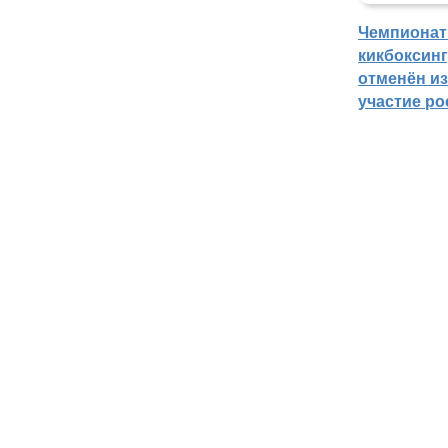
Чемпионат
кикбоксин
отменён из
участие ро