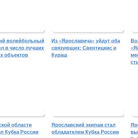
ий волейбольный
Из «Ярославича» уйдут оба
Во
л в число лучших
связующих: Свентицкис и
«Я
х объектов
Кураш
ме
ст
ской области
Ярославский экипаж стал
Яр
п Кубка России
обладателем Кубка России
вы