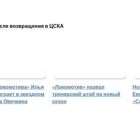
осле возвращения в ЦСКА
Локомотива» Илья
«Локомотив» назвал
Но
грает в звездном
тренерский штаб на новый
Ев
а Овечкина
сезон
«С