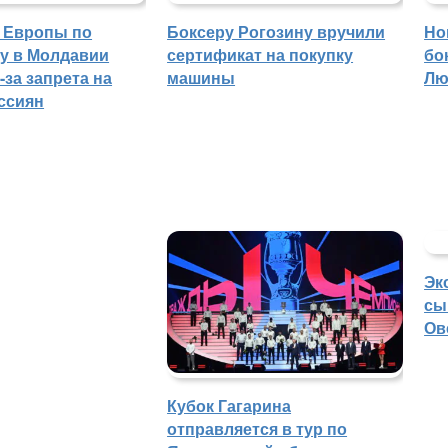
 Европы по
Боксеру Рогозину вручили
Но
гу в Молдавии
сертификат на покупку
бо
-за запрета на
машины
Лю
ссиян
Эк
сы
Ов
Кубок Гагарина
отправляется в тур по