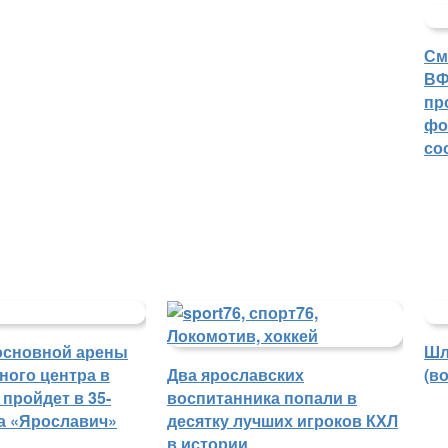
См
ВФ
пр
фо
со
основной арены
Шл
ного центра в
Два ярославских
(в
пройдет в 35-
воспитанника попали в
ба «Ярославич»
десятку лучших игроков КХЛ
в истории