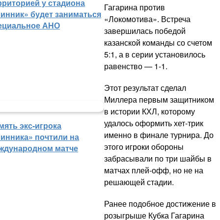
рриторией у стадиона
Гагарина против
инник» будет заниматься
«Локомотива». Встреча
ециальное АНО
завершилась победой
казанской команды со счетом
5:1, а в серии установилось
равенство — 1-1.
Этот результат сделал
Миллера первым защитником
в истории КХЛ, которому
удалось оформить хет-трик
мять экс-игрока
именно в финале турнира. До
инника» почтили на
этого игроки обороны
ждународном матче
забрасывали по три шайбы в
матчах плей-офф, но не на
решающей стадии.
Ранее подобное достижение в
розыгрыше Кубка Гагарина