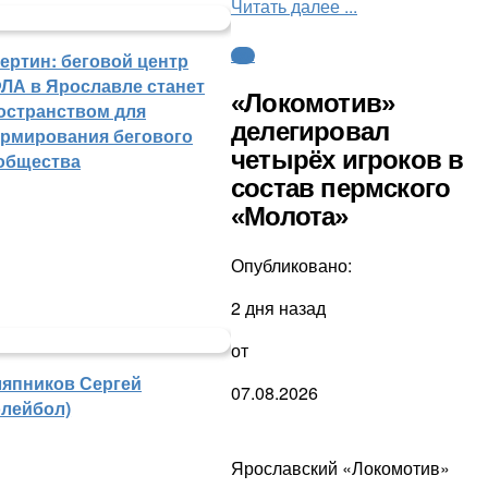
Читать далее ...
КХЛ
ертин: беговой центр
ЛА в Ярославле станет
«Локомотив»
остранством для
делегировал
рмирования бегового
четырёх игроков в
общества
состав пермского
«Молота»
Опубликовано:
2 дня назад
от
япников Сергей
07.08.2026
олейбол)
Ярославский «Локомотив»