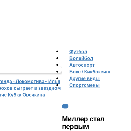
Футбол
Волейбол
Автоспорт
Бокс / Кикбоксинг
Другие виды
генда «Локомотива» Илья
Cпортсмены
рохов сыграет в звездном
тче Кубка Овечкина
КХЛ
Миллер стал
первым