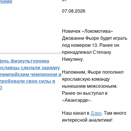
биме
07.08.2026
Новичок «Локомотива»
Джованни Фьоре будет играть
под номером 13. Ранее он
принадлежал Степану
Никулину.
День физкультурника
ославцы сделали зарядку
Напомним, Фьоре пополнил
олимпийским чемпионом и
ярославскую команду
пробовали свои силы в
нынешним межсезоньем.
О
Ранее он выступал в
«Авангарде».
Наш канал в
Дзен
. Там много
интересной аналитики!