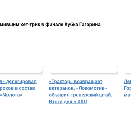
мившим хет-трик в финале Кубка Гагарина
в» делегировал
«Трактор» возвращает
Ле
роков в состав
ветеранов, «Локомотив»
Го
 «Молота»
объявил тренерский штаб.
ма
Итоги дня в КХЛ