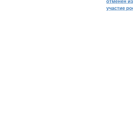
отменён из
участие ро