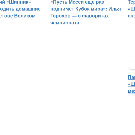
ий «Шинник»
«Пусть Месси еще раз
Те
водить домашние
поднимет Кубок мира»: Илья
«Ш
остове Великом
Горохов — о фаворитах
сп
чемпионата
Па
«Ш
ме