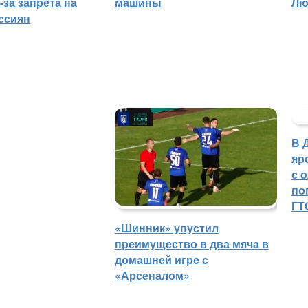
-за запрета на
машины
Лю
ссиян
В 
яр
с 
по
ГТ
«Шинник» упустил
преимущество в два мяча в
домашней игре с
«Арсеналом»