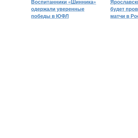
Воспитанники «Шинника»
Ярославск
одержали уверенные
будет про
победы в ЮФЛ
матчи в Р