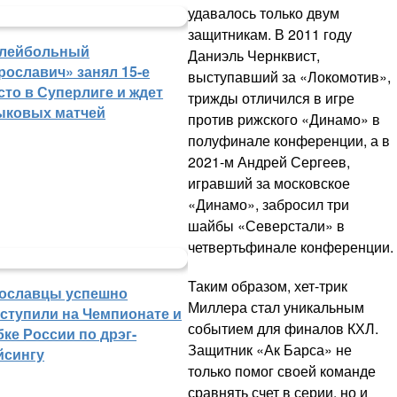
удавалось только двум
защитникам. В 2011 году
лейбольный
Даниэль Чернквист,
рославич» занял 15-е
выступавший за «Локомотив»,
сто в Суперлиге и ждет
трижды отличился в игре
ыковых матчей
против рижского «Динамо» в
полуфинале конференции, а в
2021-м Андрей Сергеев,
игравший за московское
«Динамо», забросил три
шайбы «Северстали» в
четвертьфинале конференции.
Таким образом, хет-трик
ославцы успешно
Миллера стал уникальным
ступили на Чемпионате и
событием для финалов КХЛ.
бке России по дрэг-
Защитник «Ак Барса» не
йсингу
только помог своей команде
сравнять счет в серии, но и