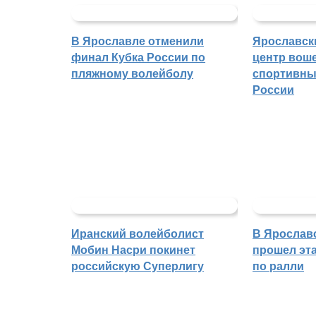
В Ярославле отменили
Ярославск
финал Кубка России по
центр воше
пляжному волейболу
спортивны
России
Иранский волейболист
В Ярослав
Мобин Насри покинет
прошел эта
российскую Суперлигу
по ралли