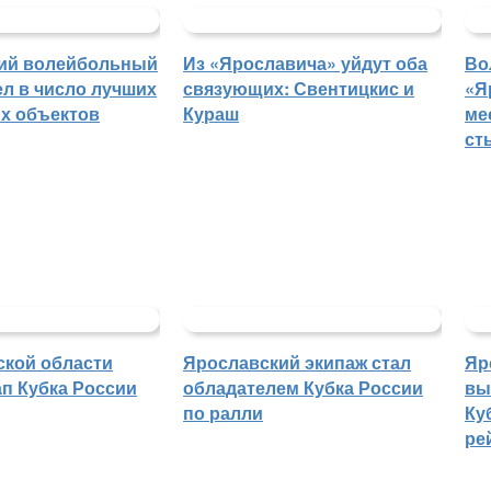
ий волейбольный
Из «Ярославича» уйдут оба
Во
л в число лучших
связующих: Свентицкис и
«Я
х объектов
Кураш
ме
ст
ской области
Ярославский экипаж стал
Яр
п Кубка России
обладателем Кубка России
вы
по ралли
Ку
ре