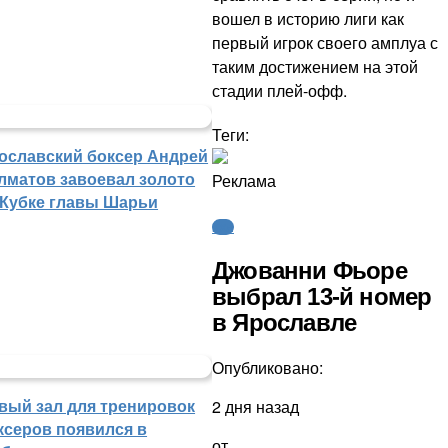
вошел в историю лиги как
первый игрок своего амплуа с
таким достижением на этой
стадии плей-офф.
Теги:
ославский боксер Андрей
лматов завоевал золото
Реклама
 Кубке главы Шарьи
КХЛ
Джованни Фьоре
выбрал 13-й номер
в Ярославле
Опубликовано:
вый зал для тренировок
2 дня назад
ксеров появился в
от