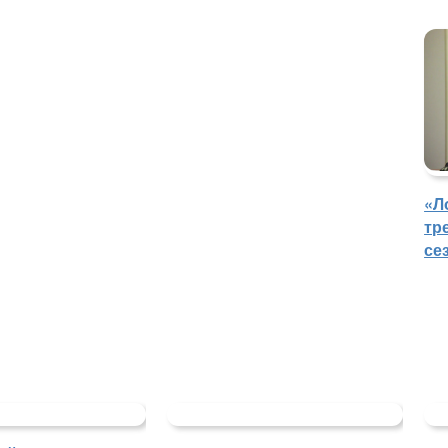
«Л
тр
се