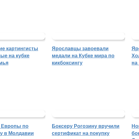
ие картингисты
Ярославцы завоевали
Яр
ые на кубке
медали на Кубке мира по
Хо
мья
кикбоксингу
на
 Европы по
Боксеру Рогозину вручили
Но
гу в Молдавии
сертификат на покупку
бо