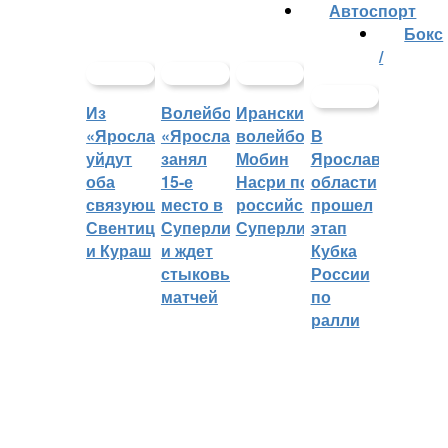
Автоспорт
Бокс
/
Из
Волейбольный
Иранский
«Ярославича»
«Ярославич»
волейболист
В
уйдут
занял
Мобин
Ярославской
оба
15-е
Насри покинет
области
связующих:
место в
российскую
прошел
Свентицкис
Суперлиге
Суперлигу
этап
и Кураш
и ждет
Кубка
стыковых
России
матчей
по
ралли