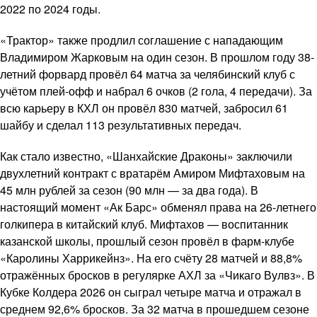
2022 по 2024 годы.
«Трактор» также продлил соглашение с нападающим
Владимиром Жарковым на один сезон. В прошлом году 38-
летний форвард провёл 64 матча за челябинский клуб с
учётом плей-офф и набрал 6 очков (2 гола, 4 передачи). За
всю карьеру в КХЛ он провёл 830 матчей, забросил 61
шайбу и сделал 113 результативных передач.
Как стало известно, «Шанхайские Драконы» заключили
двухлетний контракт с вратарём Амиром Мифтаховым на
45 млн рублей за сезон (90 млн — за два года). В
настоящий момент «Ак Барс» обменял права на 26-летнего
голкипера в китайский клуб. Мифтахов — воспитанник
казанской школы, прошлый сезон провёл в фарм-клубе
«Каролины Харрикейнз». На его счёту 28 матчей и 88,8%
отражённых бросков в регулярке АХЛ за «Чикаго Вулвз». В
Кубке Колдера 2026 он сыграл четыре матча и отражал в
среднем 92,6% бросков. За 32 матча в прошедшем сезоне