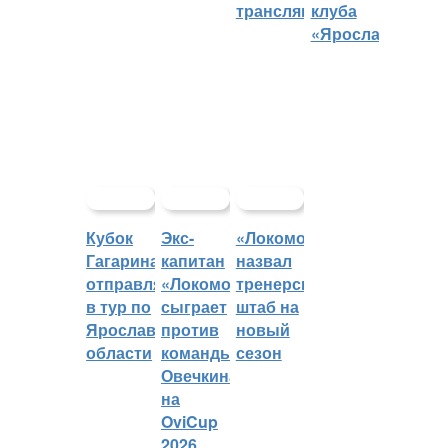
трансляций
клуба
«Ярославич»
Кубок
Экс-
«Локомотив»
Гагарина
капитан
назвал
отправляется
«Локомотива»
тренерский
в тур по
сыграет
штаб на
Ярославской
против
новый
области
команды
сезон
Овечкина
на
OviCup
2026