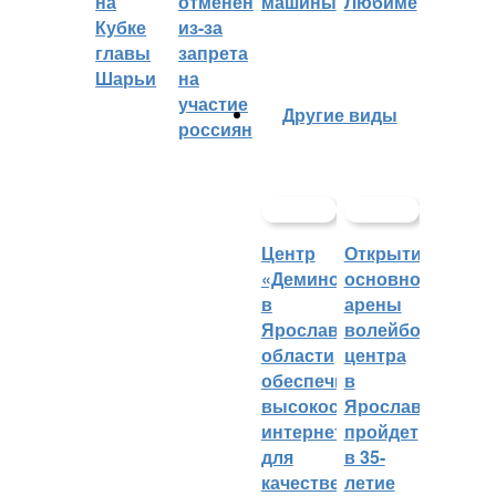
на
отменён
машины
Любиме
Кубке
из-за
главы
запрета
Шарьи
на
участие
Другие виды
россиян
Центр
Открытие
«Демино»
основной
в
арены
Ярославской
волейбольного
области
центра
обеспечивают
в
высокоскоростным
Ярославле
интернетом
пройдет
для
в 35-
качественных
летие