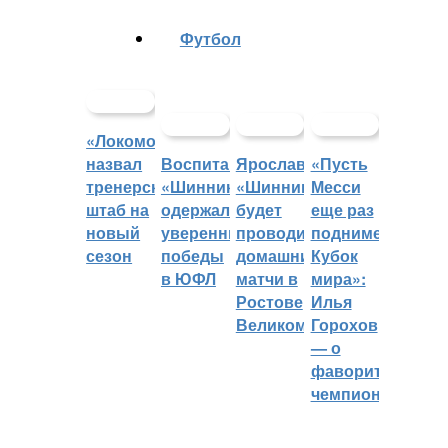
Футбол
«Локомотив»
назвал
Воспитанники
Ярославский
«Пусть
тренерский
«Шинника»
«Шинник»
Месси
штаб на
одержали
будет
еще раз
новый
уверенные
проводить
поднимет
сезон
победы
домашние
Кубок
в ЮФЛ
матчи в
мира»:
Ростове
Илья
Великом
Горохов
— о
фаворитах
чемпионата