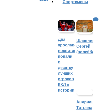
Cпортсмены
КХЛ
Два
Шляпников
ярославских
Сергей
воспитанника
(волейбол)
попали
в
десятку
лучших
игроков
КХЛ в
истории
Андрианова
Татьяна