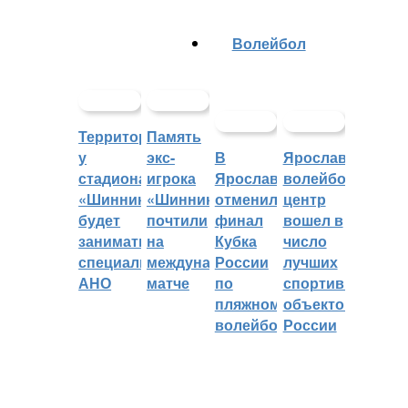
Волейбол
Территорией
Память
у
экс-
В
Ярославский
стадиона
игрока
Ярославле
волейбольный
«Шинник»
«Шинника»
отменили
центр
будет
почтили
финал
вошел в
заниматься
на
Кубка
число
специальное
международном
России
лучших
АНО
матче
по
спортивных
пляжному
объектов
волейболу
России