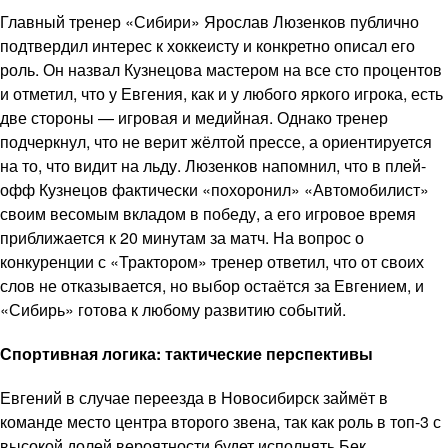
Главный тренер «Сибири» Ярослав Люзенков публично
подтвердил интерес к хоккеисту и конкретно описал его
роль. Он назвал Кузнецова мастером на все сто процентов
и отметил, что у Евгения, как и у любого яркого игрока, есть
две стороны — игровая и медийная. Однако тренер
подчеркнул, что не верит жёлтой прессе, а ориентируется
на то, что видит на льду. Люзенков напомнил, что в плей-
офф Кузнецов фактически «похоронил» «Автомобилист»
своим весомым вкладом в победу, а его игровое время
приближается к 20 минутам за матч. На вопрос о
конкуренции с «Трактором» тренер ответил, что от своих
слов не отказывается, но выбор остаётся за Евгением, и
«Сибирь» готова к любому развитию событий.
Спортивная логика: тактические перспективы
Евгений в случае переезда в Новосибирск займёт в
команде место центра второго звена, так как роль в топ-3 с
высокой долей вероятности будет исполнять Бек.