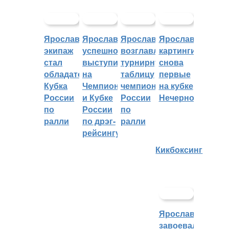
Ярославский
Ярославцы
Ярославцы
Ярославские
экипаж
успешно
возглавляют
картингисты
стал
выступили
турнирную
снова
обладателем
на
таблицу
первые
Кубка
Чемпионате
чемпионата
на кубке
России
и Кубке
России
Нечерноземья
по
России
по
ралли
по дрэг-
ралли
рейсингу
Кикбоксинг
Ярославцы
завоевали