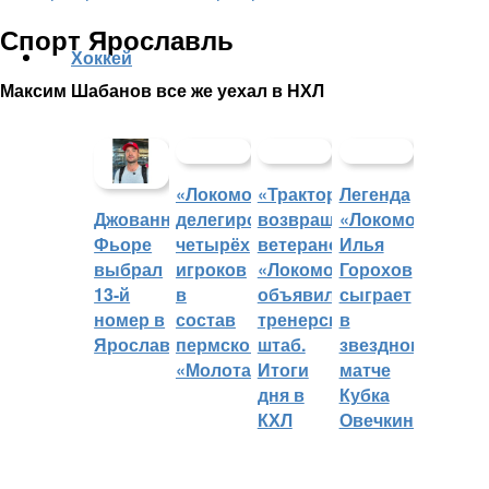
Спорт Ярославль
Хоккей
Максим Шабанов все же уехал в НХЛ
«Локомотив»
«Трактор»
Легенда
делегировал
возвращает
«Локомотива»
Джованни
четырёх
ветеранов,
Илья
Фьоре
игроков
«Локомотив»
Горохов
выбрал
в
объявил
сыграет
13-й
состав
тренерский
в
номер в
пермского
штаб.
звездном
Ярославле
«Молота»
Итоги
матче
дня в
Кубка
КХЛ
Овечкина