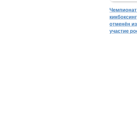
Чемпионат
кикбоксин
отменён из
участие ро