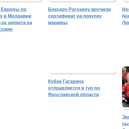
 Европы по
Боксеру Рогозину вручили
Но
гу в Молдавии
сертификат на покупку
бо
-за запрета на
машины
Лю
ссиян
Кубок Гагарина
отправляется в тур по
Ярославской области
Эк
сы