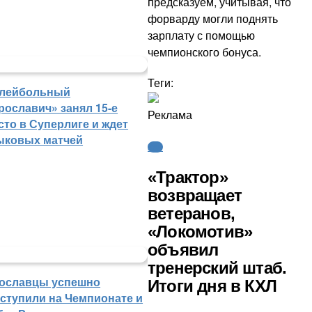
предсказуем, учитывая, что
форварду могли поднять
зарплату с помощью
чемпионского бонуса.
Теги:
лейбольный
рославич» занял 15-е
Реклама
сто в Суперлиге и ждет
ыковых матчей
КХЛ
«Трактор»
возвращает
ветеранов,
«Локомотив»
объявил
тренерский штаб.
ославцы успешно
Итоги дня в КХЛ
ступили на Чемпионате и