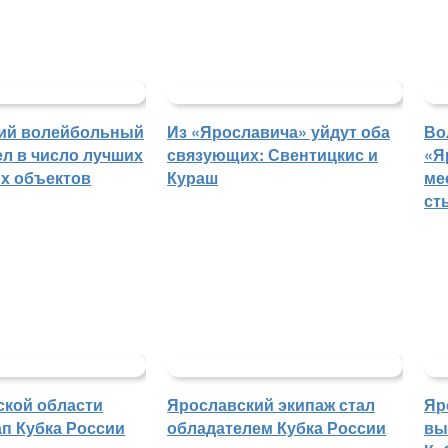
ий волейбольный
Из «Ярославича» уйдут оба
Во
л в число лучших
связующих: Свентицкис и
«Я
х объектов
Кураш
ме
ст
ской области
Ярославский экипаж стал
Яр
п Кубка России
обладателем Кубка России
вы