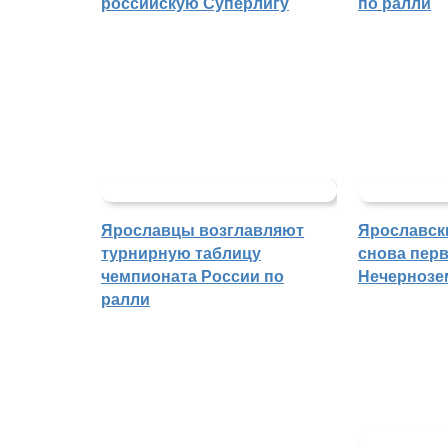
российскую Суперлигу
по ралли
Ярославцы возглавляют
Ярославск
турнирную таблицу
снова перв
чемпионата России по
Нечернозе
ралли