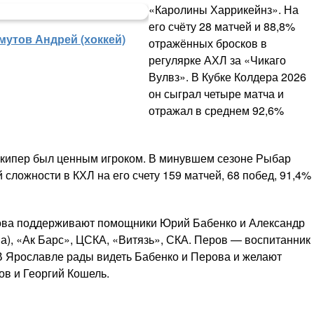
«Каролины Харрикейнз». На
его счёту 28 матчей и 88,8%
мутов Андрей (хоккей)
отражённых бросков в
регулярке АХЛ за «Чикаго
Вулвз». В Кубке Колдера 2026
он сыграл четыре матча и
отражал в среднем 92,6%
олкипер был ценным игроком. В минувшем сезоне Рыбар
сложности в КХЛ на его счету 159 матчей, 68 побед, 91,4%
нова поддерживают помощники Юрий Бабенко и Александр
ва), «Ак Барс», ЦСКА, «Витязь», СКА. Перов — воспитанник
 В Ярославле рады видеть Бабенко и Перова и желают
в и Георгий Кошель.