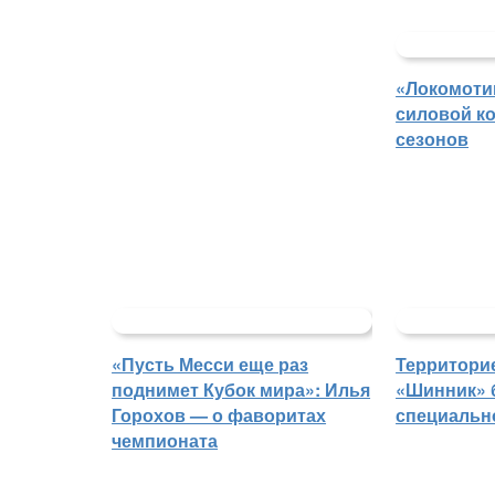
«Локомоти
силовой ко
сезонов
«Пусть Месси еще раз
Территорие
поднимет Кубок мира»: Илья
«Шинник» 
Горохов — о фаворитах
специальн
чемпионата