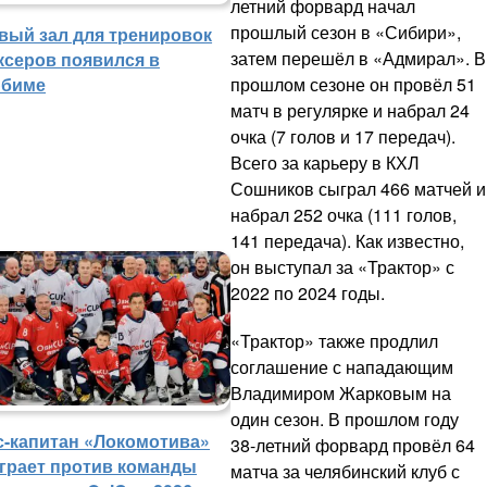
летний форвард начал
прошлый сезон в «Сибири»,
вый зал для тренировок
затем перешёл в «Адмирал». В
ксеров появился в
прошлом сезоне он провёл 51
биме
матч в регулярке и набрал 24
очка (7 голов и 17 передач).
Всего за карьеру в КХЛ
Сошников сыграл 466 матчей и
набрал 252 очка (111 голов,
141 передача). Как известно,
он выступал за «Трактор» с
2022 по 2024 годы.
«Трактор» также продлил
соглашение с нападающим
Владимиром Жарковым на
один сезон. В прошлом году
с-капитан «Локомотива»
38-летний форвард провёл 64
грает против команды
матча за челябинский клуб с