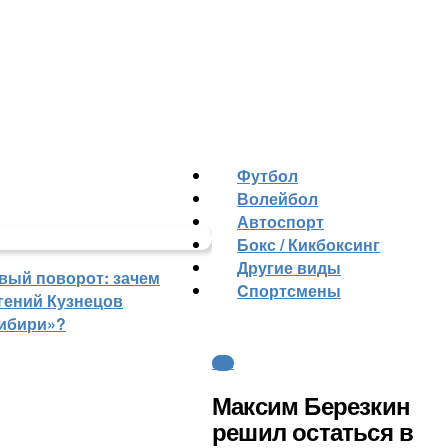
Футбол
Волейбол
Автоспорт
Бокс / Кикбоксинг
Другие виды
вый поворот: зачем
Cпортсмены
гений Кузнецов
ибири»?
КХЛ
Максим Березкин
решил остаться в