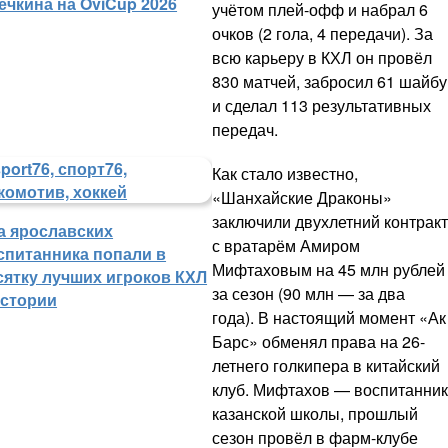
ечкина на OviCup 2026
учётом плей-офф и набрал 6
очков (2 гола, 4 передачи). За
всю карьеру в КХЛ он провёл
830 матчей, забросил 61 шайбу
и сделал 113 результативных
передач.
Как стало известно,
«Шанхайские Драконы»
заключили двухлетний контракт
а ярославских
с вратарём Амиром
спитанника попали в
Мифтаховым на 45 млн рублей
сятку лучших игроков КХЛ
за сезон (90 млн — за два
истории
года). В настоящий момент «Ак
Барс» обменял права на 26-
летнего голкипера в китайский
клуб. Мифтахов — воспитанник
казанской школы, прошлый
сезон провёл в фарм-клубе