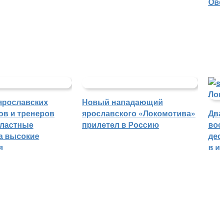
Ов
ярославских
Новый нападающий
ов и тренеров
ярославского «Локомотива»
Дв
бластные
прилетел в Россию
во
а высокие
де
я
в 