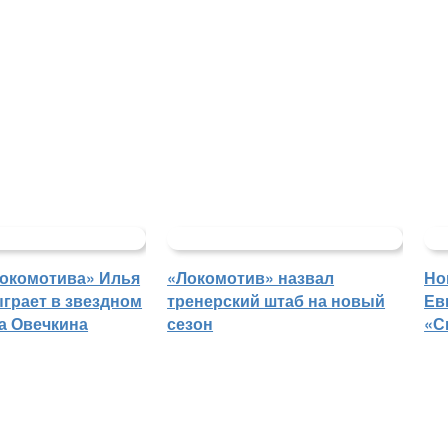
Локомотива» Илья
«Локомотив» назвал
Но
грает в звездном
тренерский штаб на новый
Ев
а Овечкина
сезон
«С