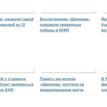
в» назвали самой
Воспитанники «Шинника»
Яр
мандой за 12
одержали уверенные
бу
победы в ЮФЛ
ма
й у стадиона
Память экс-игрока
В 
будет заниматься
«Шинника» почтили на
фи
ое АНО
международном матче
пл