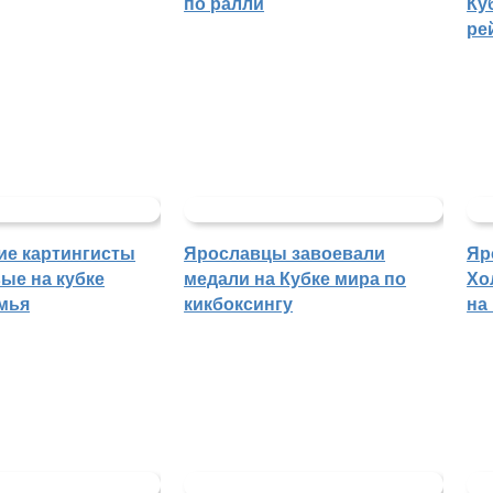
по ралли
Ку
ре
ие картингисты
Ярославцы завоевали
Яр
ые на кубке
медали на Кубке мира по
Хо
мья
кикбоксингу
на