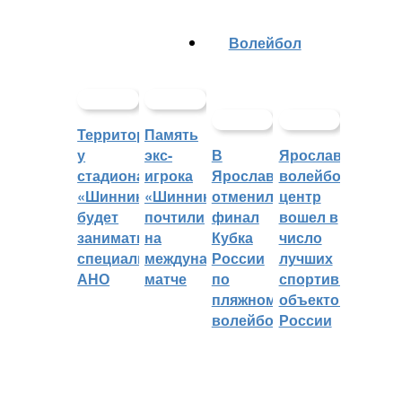
Волейбол
Территорией
Память
у
экс-
В
Ярославский
стадиона
игрока
Ярославле
волейбольный
«Шинник»
«Шинника»
отменили
центр
будет
почтили
финал
вошел в
заниматься
на
Кубка
число
специальное
международном
России
лучших
АНО
матче
по
спортивных
пляжному
объектов
волейболу
России