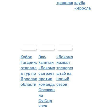
трансляций
клуба
«Ярославич»
Кубок
Экс-
«Локомотив»
Гагарина
капитан
назвал
отправляется
«Локомотива»
тренерский
в тур по
сыграет
штаб на
Ярославской
против
новый
области
команды
сезон
Овечкина
на
OviCup
2026