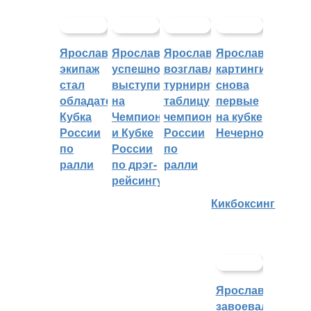
Ярославский
Ярославцы
Ярославцы
Ярославские
экипаж
успешно
возглавляют
картингисты
стал
выступили
турнирную
снова
обладателем
на
таблицу
первые
Кубка
Чемпионате
чемпионата
на кубке
России
и Кубке
России
Нечерноземья
по
России
по
ралли
по дрэг-
ралли
рейсингу
Кикбоксинг
Ярославцы
завоевали