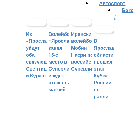
Автоспорт
Бокс
/
Из
Волейбольный
Иранский
«Ярославича»
«Ярославич»
волейболист
В
уйдут
занял
Мобин
Ярославской
оба
15-е
Насри покинет
области
связующих:
место в
российскую
прошел
Свентицкис
Суперлиге
Суперлигу
этап
и Кураш
и ждет
Кубка
стыковых
России
матчей
по
ралли