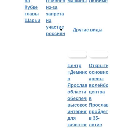
на
отменён
машины
Любиме
Кубке
из-за
главы
запрета
Шарьи
на
участие
Другие виды
россиян
Центр
Открытие
«Демино»
основной
в
арены
Ярославской
волейбольного
области
центра
обеспечивают
в
высокоскоростным
Ярославле
интернетом
пройдет
для
в 35-
качественных
летие