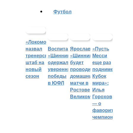
Футбол
«Локомотив»
назвал
Воспитанники
Ярославский
«Пусть
тренерский
«Шинника»
«Шинник»
Месси
штаб на
одержали
будет
еще раз
новый
уверенные
проводить
поднимет
сезон
победы
домашние
Кубок
в ЮФЛ
матчи в
мира»:
Ростове
Илья
Великом
Горохов
— о
фаворитах
чемпионата