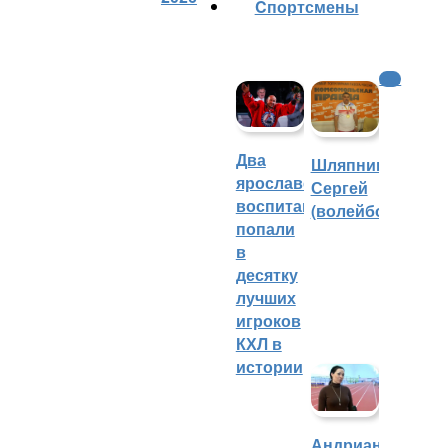
Cпортсмены
КХЛ
Два
Шляпников
ярославских
Сергей
воспитанника
(волейбол)
попали
в
десятку
лучших
игроков
КХЛ в
истории
Андрианова