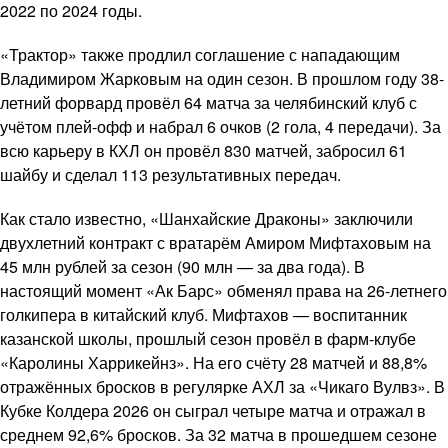
2022 по 2024 годы.
«Трактор» также продлил соглашение с нападающим
Владимиром Жарковым на один сезон. В прошлом году 38-
летний форвард провёл 64 матча за челябинский клуб с
учётом плей-офф и набрал 6 очков (2 гола, 4 передачи). За
всю карьеру в КХЛ он провёл 830 матчей, забросил 61
шайбу и сделал 113 результативных передач.
Как стало известно, «Шанхайские Драконы» заключили
двухлетний контракт с вратарём Амиром Мифтаховым на
45 млн рублей за сезон (90 млн — за два года). В
настоящий момент «Ак Барс» обменял права на 26-летнего
голкипера в китайский клуб. Мифтахов — воспитанник
казанской школы, прошлый сезон провёл в фарм-клубе
«Каролины Харрикейнз». На его счёту 28 матчей и 88,8%
отражённых бросков в регулярке АХЛ за «Чикаго Вулвз». В
Кубке Колдера 2026 он сыграл четыре матча и отражал в
среднем 92,6% бросков. За 32 матча в прошедшем сезоне