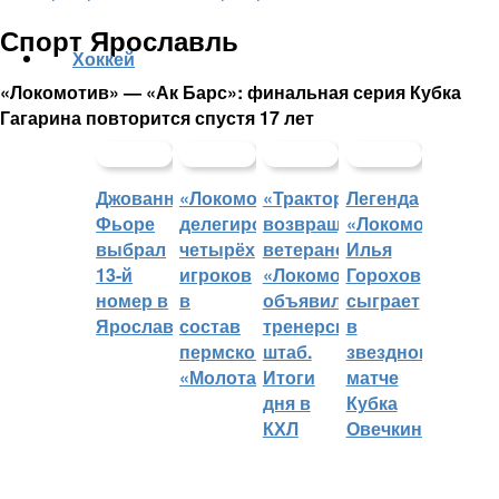
Спорт Ярославль
Хоккей
«Локомотив» — «Ак Барс»: финальная серия Кубка
Гагарина повторится спустя 17 лет
Джованни
«Локомотив»
«Трактор»
Легенда
Фьоре
делегировал
возвращает
«Локомотива»
выбрал
четырёх
ветеранов,
Илья
13-й
игроков
«Локомотив»
Горохов
номер в
в
объявил
сыграет
Ярославле
состав
тренерский
в
пермского
штаб.
звездном
«Молота»
Итоги
матче
дня в
Кубка
КХЛ
Овечкина