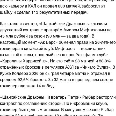
всю карьеру в КХЛ он провёл 830 матчей, забросил 61
шайбу и сделал 113 результативных передач.
Как стало известно, «Шанхайские Драконы» заключили
двухлетний контракт с вратарём Амиром Мифтаховым на
45 млн рублей за сезон (90 млн — за два года). В
настоящий момент «Ак Барс» обменял права на 26-летнего
голкипера в китайский клуб. Мифтахов — воспитанник
казанской школы, прошлый сезон провёл в фарм-клубе
«Каролины Харрикейнз». На его счёту 28 матчей и 88,8%
отражённых бросков в регулярке АХЛ за «Чикаго Вулвз». В
Кубке Колдера 2026 он сыграл четыре матча и отражал в
среднем 92,6% бросков. За 32 матча в прошедшем сезоне
голкипер одержал 14 побед.
«Шанхайские Драконы» и вратарь Патрик Рыбар расторгли
контракт по соглашению сторон. По информации клуба,
голкипер был ценным игроком. В минувшем сезоне Рыбар
провёл 28 матчей, одержал 10 побед и показал 91,7%