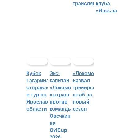
трансляций
клуба
«Ярославич»
Кубок
Экс-
«Локомотив»
Гагарина
капитан
назвал
отправляется
«Локомотива»
тренерский
в тур по
сыграет
штаб на
Ярославской
против
новый
области
команды
сезон
Овечкина
на
OviCup
2026