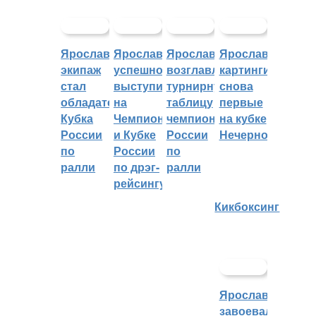
Ярославский
Ярославцы
Ярославцы
Ярославские
экипаж
успешно
возглавляют
картингисты
стал
выступили
турнирную
снова
обладателем
на
таблицу
первые
Кубка
Чемпионате
чемпионата
на кубке
России
и Кубке
России
Нечерноземья
по
России
по
ралли
по дрэг-
ралли
рейсингу
Кикбоксинг
Ярославцы
завоевали