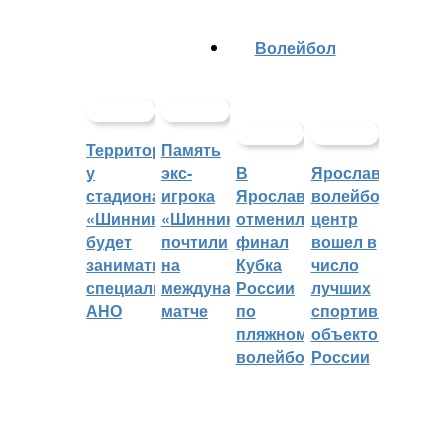
Волейбол
Территорией
Память
у
экс-
В
Ярославский
стадиона
игрока
Ярославле
волейбольный
«Шинник»
«Шинника»
отменили
центр
будет
почтили
финал
вошел в
заниматься
на
Кубка
число
специальное
международном
России
лучших
АНО
матче
по
спортивных
пляжному
объектов
волейболу
России