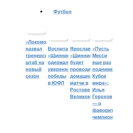
Футбол
«Локомотив»
назвал
Воспитанники
Ярославский
«Пусть
тренерский
«Шинника»
«Шинник»
Месси
штаб на
одержали
будет
еще раз
новый
уверенные
проводить
поднимет
сезон
победы
домашние
Кубок
в ЮФЛ
матчи в
мира»:
Ростове
Илья
Великом
Горохов
— о
фаворитах
чемпионата