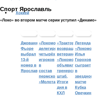
Спорт Ярославль
Хоккей
«Локо» во втором матче серии уступил «Динамо»
Джованни
«Локомотив»
«Трактор»
Легенда
Фьоре
делегировал
возвращает
«Локомотива»
выбрал
четырёх
ветеранов,
Илья
13-й
игроков
«Локомотив»
Горохов
номер в
в
объявил
сыграет
Ярославле
состав
тренерский
в
пермского
штаб.
звездном
«Молота»
Итоги
матче
дня в
Кубка
КХЛ
Овечкина