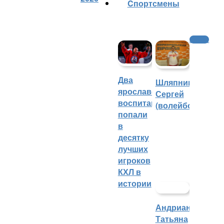
Cпортсмены
Хоккей
Два
Шляпников
ярославских
Сергей
воспитанника
(волейбол)
попали
в
десятку
лучших
игроков
КХЛ в
истории
Андрианова
Татьяна