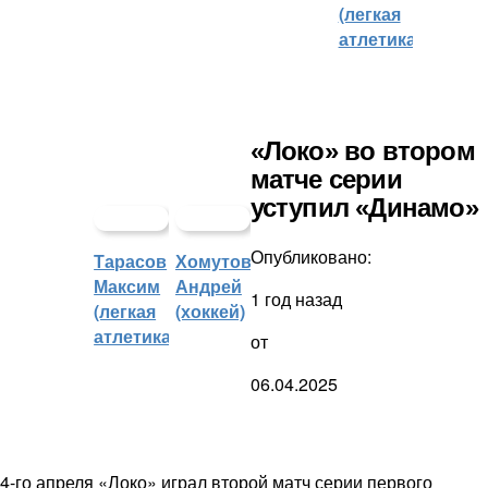
(легкая
атлетика)
«Локо» во втором
матче серии
уступил «Динамо»
Опубликовано:
Тарасов
Хомутов
Максим
Андрей
1 год назад
(легкая
(хоккей)
атлетика)
от
06.04.2025
4-го апреля «Локо» играл второй матч серии первого