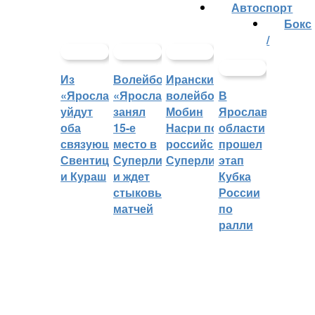
Автоспорт
Бокс
/
Из
Волейбольный
Иранский
«Ярославича»
«Ярославич»
волейболист
В
уйдут
занял
Мобин
Ярославской
оба
15-е
Насри покинет
области
связующих:
место в
российскую
прошел
Свентицкис
Суперлиге
Суперлигу
этап
и Кураш
и ждет
Кубка
стыковых
России
матчей
по
ралли