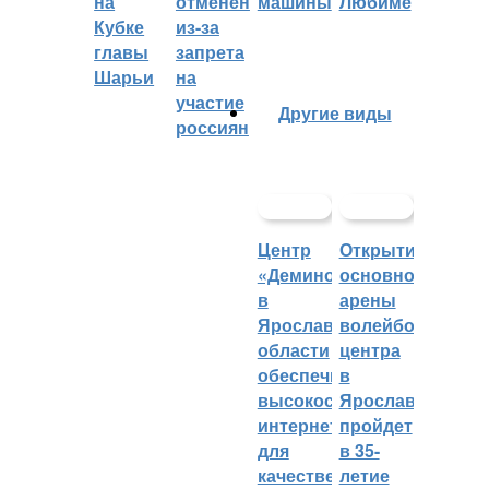
на
отменён
машины
Любиме
Кубке
из-за
главы
запрета
Шарьи
на
участие
Другие виды
россиян
Центр
Открытие
«Демино»
основной
в
арены
Ярославской
волейбольного
области
центра
обеспечивают
в
высокоскоростным
Ярославле
интернетом
пройдет
для
в 35-
качественных
летие