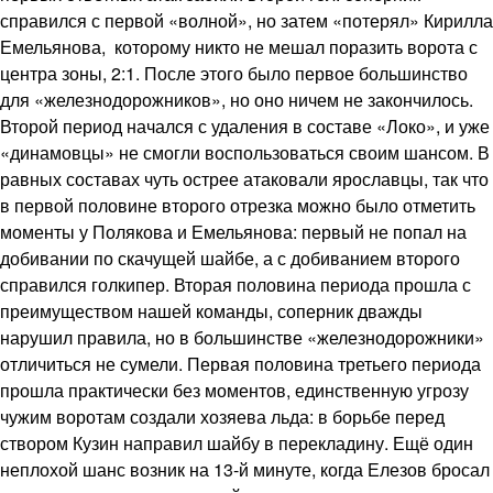
справился с первой «волной», но затем «потерял» Кирилла
Емельянова, которому никто не мешал поразить ворота с
центра зоны, 2:1. После этого было первое большинство
для «железнодорожников», но оно ничем не закончилось.
Второй период начался с удаления в составе «Локо», и уже
«динамовцы» не смогли воспользоваться своим шансом. В
равных составах чуть острее атаковали ярославцы, так что
в первой половине второго отрезка можно было отметить
моменты у Полякова и Емельянова: первый не попал на
добивании по скачущей шайбе, а с добиванием второго
справился голкипер. Вторая половина периода прошла с
преимуществом нашей команды, соперник дважды
нарушил правила, но в большинстве «железнодорожники»
отличиться не сумели. Первая половина третьего периода
прошла практически без моментов, единственную угрозу
чужим воротам создали хозяева льда: в борьбе перед
створом Кузин направил шайбу в перекладину. Ещё один
неплохой шанс возник на 13-й минуте, когда Елезов бросал